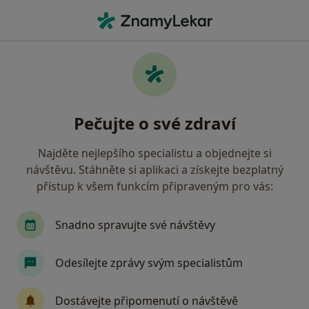
Hla
Co hledáte?
Hlavní Stránka
Nemoci
Anální Trhliny
Anální trhliny - informace,
Pečujte o své zdraví
specialisté, otázky a odpovědi
Najděte nejlepšího specialistu a objednejte si
návštěvu. Stáhněte si aplikaci a získejte bezplatný
přístup k všem funkcím připraveným pro vás:
Informace
Snadno spravujte své návštěvy
Odesílejte zprávy svým specialistům
Dbejte o své zdraví
Zůstaňte doma a vyberte online konzultaci pro
Dostávejte připomenutí o návštěvě