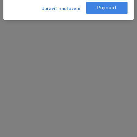
Adam Trávníček
Přijmout
Upravit nastavení
Chirurg
Brno
David Vencour
Internista
Boršov nad Vltavou
Jitka Pokorná
Internista
Braňany
Eva Kotulánová
Internista