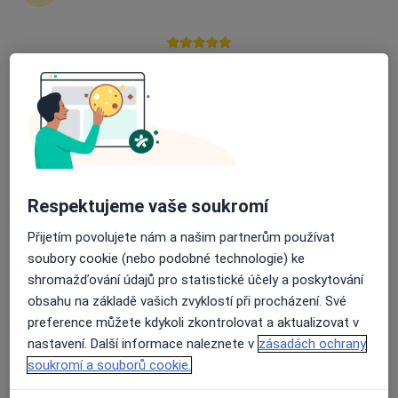
zahájení nebo pokračování léčby. Pokud to
potřebujete, můžete si také objednat návštěvu v
ordinaci.
Průměrné hodnocení na Apple a Play Store 4.5
Zobrazit profily specialistů
Jak to funguje?
Respektujeme vaše soukromí
Odborníci
Přijetím povolujete nám a našim partnerům používat
soubory cookie (nebo podobné technologie) ke
shromažďování údajů pro statistické účely a poskytování
Petr Sukalovský
obsahu na základě vašich zvyklostí při procházení. Své
preference můžete kdykoli zkontrolovat a aktualizovat v
Proktolog, Chirurg, Onkolog
nastavení. Další informace naleznete v
zásadách ochrany
Praha
soukromí a souborů cookie.