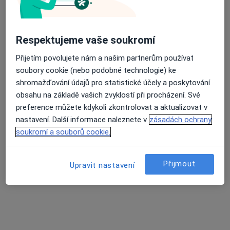
Poliklinika Havlíčkův Brod
·
Více
Internista, Chirurg, Dermatolog
Respektujeme vaše soukromí
14 názorů
Přijetím povolujete nám a našim partnerům používat
Nádražní 582, Havlíčkův Brod
•
Mapa
soubory cookie (nebo podobné technologie) ke
Poliklinika Havlíčkův Brod
shromažďování údajů pro statistické účely a poskytování
Tato klinika nemá specialisty s dostupnými termíny v online kalendáři
obsahu na základě vašich zvyklostí při procházení. Své
preference můžete kdykoli zkontrolovat a aktualizovat v
Zobrazit profil
nastavení. Další informace naleznete v
zásadách ochrany
soukromí a souborů cookie.
Přijmout
Upravit nastavení