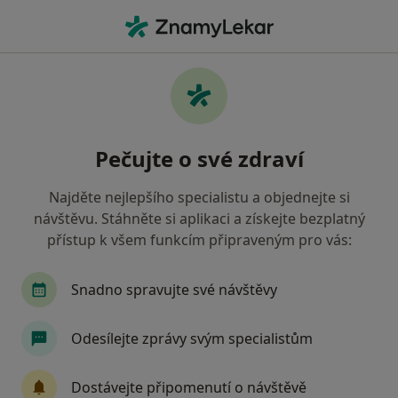
Hla
Internista • Havlíčkův Brod, vysočina
Filtry
Mapa
Internista Havlíčkův Brod
Pečujte o své zdraví
Jak řadíme výsledky vyhledávání?
Najděte nejlepšího specialistu a objednejte si
návštěvu. Stáhněte si aplikaci a získejte bezplatný
Jakou pojišťovnu máte?
přístup k všem funkcím připraveným pro vás:
Zdravotní pojišťovna ministerstva vnitra ČR
V
Snadno spravujte své návštěvy
Odesílejte zprávy svým specialistům
Dostávejte připomenutí o návštěvě