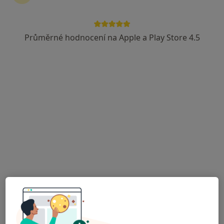
Průměrné hodnocení na Apple a Play Store 4.5
Nemocnice Havlíčkův Brod
·
Více
Internista, Anesteziolog, Chirurg
41 názorů
Husova 2624, Havlíčkův Brod
•
Mapa
Nemocnice Havlíčkův Brod
Tato klinika nemá specialisty s dostupnými termíny v online kalendáři
Zobrazit profil