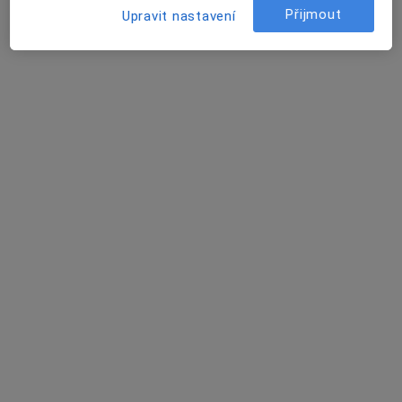
Tento specialista nenabízí online rezervaci termínu na této adrese.
Přijmout
Upravit nastavení
Rezervovat termín
Anna Rodová
Internista, Diabetolog, Fyzioterapeut
Humpolec
•
Mapa
Ordinace
Tento specialista nenabízí online rezervaci termínu na této adrese.
Rezervovat termín