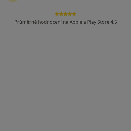
Průměrné hodnocení na Apple a Play Store 4.5
Jaroslav Čebiš
Internista, Praktický lékař
Humpolec
•
Mapa
Ordinace
Tento specialista nenabízí online rezervaci termínu na této adrese.
Rezervovat termín