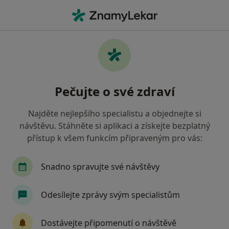
Hla
Internista • Havlíčkův Brod, vysočina
Filtry
Mapa
Internista Havlíčkův Brod
Pečujte o své zdraví
Jak řadíme výsledky vyhledávání?
Najděte nejlepšího specialistu a objednejte si
návštěvu. Stáhněte si aplikaci a získejte bezplatný
Jakou pojišťovnu máte?
přístup k všem funkcím připraveným pro vás:
Zdravotní pojišťovna ministerstva vnitra ČR
V
Snadno spravujte své návštěvy
Odesílejte zprávy svým specialistům
Dostávejte připomenutí o návštěvě