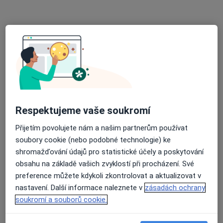
Humpolec
•
Mapa
Ordinace
Tento specialista nenabízí online rezervaci termínu na této adrese.
Rezervovat termín
Respektujeme vaše soukromí
Přijetím povolujete nám a našim partnerům používat
soubory cookie (nebo podobné technologie) ke
shromažďování údajů pro statistické účely a poskytování
obsahu na základě vašich zvyklostí při procházení. Své
Marta Kodadová
preference můžete kdykoli zkontrolovat a aktualizovat v
Internista
nastavení. Další informace naleznete v
zásadách ochrany
Havlíčkův Brod
•
Mapa
soukromí a souborů cookie.
Ordinace