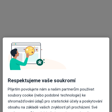
MUDr. Kateřina Rožníčková
Gynekolog
2 názory
Kostelní 9, Praha
•
Mapa
GENNET, s.r.o.
Tento specialista nenabízí online rezervaci termínu na této adrese.
Rezervovat termín
Respektujeme vaše soukromí
Přijetím povolujete nám a našim partnerům používat
soubory cookie (nebo podobné technologie) ke
shromažďování údajů pro statistické účely a poskytování
obsahu na základě vašich zvyklostí při procházení. Své
MUDr. Kateřina Kostrbová