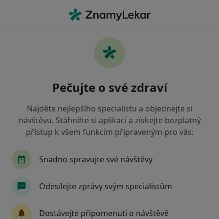
Hla
Gynekolog
Filtry
• 1
Mapa
Doporučení gynekologové, kteří mají
Pečujte o své zdraví
smlouvu s Vojenská zdravotní pojišťovna ČR
Jak řadíme výsledky vyhledávání?
Najděte nejlepšího specialistu a objednejte si
návštěvu. Stáhněte si aplikaci a získejte bezplatný
přístup k všem funkcím připraveným pro vás:
Vyberte město, ve kterém hledáte specialistu
Praha
Brno
Ostrava
Olomouc
O
Snadno spravujte své návštěvy
Odesílejte zprávy svým specialistům
Dostávejte připomenutí o návštěvě