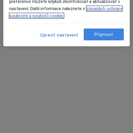
preference můžete kdykoli zkontrolovat a aktualizovat v
Gynekolog
nastavení. Další informace naleznete v
zásadách ochrany
1 názor
soukromí a souborů cookie.
Opatovská 1763, Praha
•
Mapa
GP Medical s.r.o.
Přijmout
Upravit nastavení
Tento specialista nenabízí online rezervaci termínu na této adrese.
Rezervovat termín
MUDr. Peter Bisták
Gynekolog