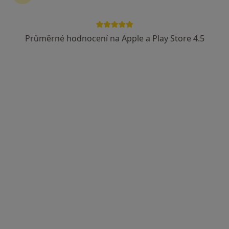
Průměrné hodnocení na Apple a Play Store 4.5
MUDr. Regina Kizmanová
Gynekolog
1 názor
Parková 1254/11a, Plzeň
•
Mapa
Genetika Plzeň, s.r.o.
Tento specialista nenabízí online rezervaci termínu na této adrese.
Rezervovat termín