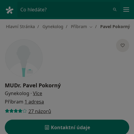
Hla
Co hledáte?
Hlavní Stránka
Gynekolog
Příbram
Pavel Pokorný
Změna města
MUDr.
Pavel Pokorný
o specializacích
Gynekolog
·
Více
Příbram
1 adresa
27 názorů
Kontaktní údaje