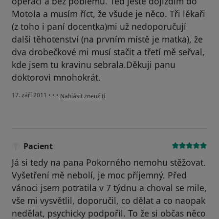
operaci a bez poblémů. Teď ještě dojíždím do
Motola a musím říct, že všude je něco. Tři lékaři
(z toho i paní docentka)mi už nedoporučují
další těhotenství (na prvním místě je matka), že
dva drobečkové mi musí stačit a třetí mě seřval,
kde jsem tu kravinu sebrala.Děkuji panu
doktorovi mnohokrát.
podle názoru uživatele Pacient
17. září 2011
•
•
•
Nahlásit zneužití
Pacient
Já si tedy na pana Pokorného nemohu stěžovat.
Vyšetření mě nebolí, je moc příjemný. Před
vánoci jsem potratila v 7 týdnu a choval se mile,
vše mi vysvětlil, doporučil, co dělat a co naopak
nedělat, psychicky podpořil. To že si občas něco