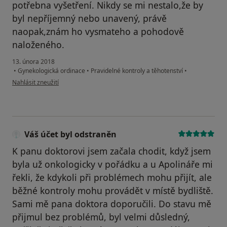
potřebna vyšetření. Nikdy se mi nestalo,že by
byl nepříjemný nebo unavený, právě
naopak,znám ho vysmateho a pohodově
naloženého.
13. února 2018
•
Gynekologická ordinace
•
Pravidelné kontroly a těhotenství
•
podle názoru uživatele Váš účet byl odstraněn
Nahlásit zneužití
Váš účet byl odstraněn
K panu doktorovi jsem začala chodit, když jsem
byla už onkologicky v pořádku a u Apolináře mi
řekli, že kdykoli při problémech mohu přijít, ale
běžné kontroly mohu provádět v místě bydliště.
Sami mě pana doktora doporučili. Do stavu mě
přijmul bez problémů, byl velmi důsledný,