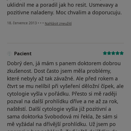
uklidnil me a poradil jak ho resit. Usmevavy a
pozitivne naladeny. Moc chvalim a doporucuju.
podle názoru uživatele Váš účet byl odstraněn
18. července 2013
•
•
•
Nahlásit zneužití
Pacient
Dobrý den, já mám s panem doktorem dobrou
zkušenost. Dost často jsem měla problémy,
které nebyly až tak závažné. Ale před rokem a
čtvrt se mu nelíbil při vyšeření děložní čípek, ale
cytologie vyšla v pořádku. Přesto si mě raději
pozval na další prohlídku dříve a ne až za rok,
naštěstí. Další cytologie vyšla již pozitivní a
sama doktorka Svobodová mi řekla, že sám si
mě vyžádal na dřívější prohlídku. Už jsem po