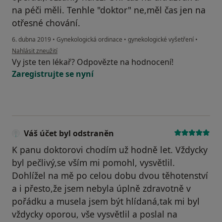
na péči měli. Tenhle "doktor" ne,měl čas jen na
otřesné chování.
6. dubna 2019
•
Gynekologická ordinace
•
gynekologické vyšetření
•
podle názoru uživatele LennkaD
Nahlásit zneužití
Vy jste ten lékař? Odpovězte na hodnocení!
Zaregistrujte se nyní
Váš účet byl odstraněn
K panu doktorovi chodím už hodně let. Vždycky
byl pečlivý,se vším mi pomohl, vysvětlil.
Dohlížel na mě po celou dobu dvou těhotenství
a i přesto,že jsem nebyla úplně zdravotně v
pořádku a musela jsem být hlídaná,tak mi byl
vždycky oporou, vše vysvětlil a poslal na