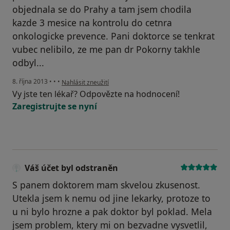
objednala se do Prahy a tam jsem chodila
kazde 3 mesice na kontrolu do cetnra
onkologicke prevence. Pani doktorce se tenkrat
vubec nelibilo, ze me pan dr Pokorny takhle
odbyl...
podle názoru uživatele Váš účet byl odstraněn
8. října 2013
•
•
•
Nahlásit zneužití
Vy jste ten lékař? Odpovězte na hodnocení!
Zaregistrujte se nyní
Váš účet byl odstraněn
S panem doktorem mam skvelou zkusenost.
Utekla jsem k nemu od jine lekarky, protoze to
u ni bylo hrozne a pak doktor byl poklad. Mela
jsem problem, ktery mi on bezvadne vysvetlil,