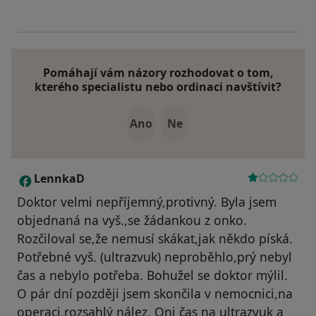
Pomáhají vám názory rozhodovat o tom,
kterého specialistu nebo ordinaci navštívit?
Ano
Ne
LennkaD
L
Doktor velmi nepříjemný,protivný. Byla jsem
objednaná na vyš.,se žádankou z onko.
Rozčiloval se,že nemusí skákat,jak někdo píská.
Potřebné vyš. (ultrazvuk) neproběhlo,prý nebyl
čas a nebylo potřeba. Bohužel se doktor mýlil.
O pár dní později jsem skončila v nemocnici,na
operaci,rozsahlý nález. Oni čas na ultrazvuk a