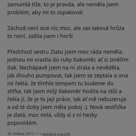
zamumlá tiše, to je pravda, ale neměla jsem
problém, aby mi to zopakoval.
Záchod není sice nic moc, ale zas taková hrůza
to není, zažila jsem i horší.
Předchozí sestru Zlatu jsem moc ráda neměla,
jednou mi vrazila do ruky tlakoměr, ať si změřím
tlak. Nechápavě jsem na ni zírala a nevěděla,
jak dlouho pumpovat, tak jsem se zeptala a ona
mi řekla, že tímhle tempem tu budeme do
zítřka, tak jsem milý tlakoměr hodila na stůl a
řekla jí, že je to její práce, tak ať mě nebuzeruje
a od té doby jsem měla pokoj :). Nová sestřička
je zlatá, moc milá, vždy si s ní hezky
popovídám.
podle názoru uživatele Pacient
30. května 2011
•
•
•
Nahlásit zneužití