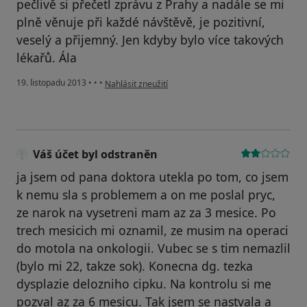
pečlivě si přečetl zprávu z Prahy a nadále se mi
plně věnuje při každé návštěvě, je pozitivní,
veselý a přijemný. Jen kdyby bylo více takových
lékařů. Ála
podle názoru uživatele Váš účet byl odstraněn
19. listopadu 2013
•
•
•
Nahlásit zneužití
Váš účet byl odstraněn
ja jsem od pana doktora utekla po tom, co jsem
k nemu sla s problemem a on me poslal pryc,
ze narok na vysetreni mam az za 3 mesice. Po
trech mesicich mi oznamil, ze musim na operaci
do motola na onkologii. Vubec se s tim nemazlil
(bylo mi 22, takze sok). Konecna dg. tezka
dysplazie delozniho cipku. Na kontrolu si me
pozval az za 6 mesicu. Tak jsem se nastvala a