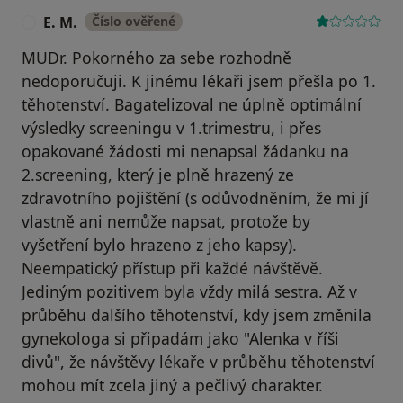
E. M.
Číslo ověřené
E
MUDr. Pokorného za sebe rozhodně
nedoporučuji. K jinému lékaři jsem přešla po 1.
těhotenství. Bagatelizoval ne úplně optimální
výsledky screeningu v 1.trimestru, i přes
opakované žádosti mi nenapsal žádanku na
2.screening, který je plně hrazený ze
zdravotního pojištění (s odůvodněním, že mi jí
vlastně ani nemůže napsat, protože by
vyšetření bylo hrazeno z jeho kapsy).
Neempatický přístup při každé návštěvě.
Jediným pozitivem byla vždy milá sestra. Až v
průběhu dalšího těhotenství, kdy jsem změnila
gynekologa si připadám jako "Alenka v říši
divů", že návštěvy lékaře v průběhu těhotenství
mohou mít zcela jiný a pečlivý charakter.