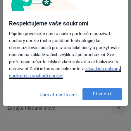
Respektujeme vaše soukromí
27 názorů
Přijetím povolujete nám a našim partnerům používat
soubory cookie (nebo podobné technologie) ke
Recenze pacientů jsou pro nás důležité.
shromažďování údajů pro statistické účely a poskytování
Specialisté nemají možnost zaplatit za
obsahu na základě vašich zvyklostí při procházení. Své
odstranění nebo změnu recenze pacienta.
preference můžete kdykoli zkontrolovat a aktualizovat v
Další informace o názorech
Další informace.
nastavení. Další informace naleznete v
zásadách ochrany
soukromí a souborů cookie.
Přijmout
Upravit nastavení
Hledejte v názorech