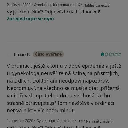
podle názoru uživatele E. M.
2. března 2022
•
Gynekologická ordinace
•
Jiný
•
Nahlásit zneužití
Vy jste ten lékař? Odpovězte na hodnocení!
Zaregistrujte se nyní
Lucie P.
Číslo ověřené
L
V ordinaci, ještě k tomu v době epidemie a ještě
u gynekologa,neuvěřitelná špína,na přístrojích,
na židlích. Doktor ani neodpoví napozdrav.
Nepromluví,na všechno se musíte ptát ,přičemž
valí oči v sloup. Celpu dobu se chová, že ho
strašně otravujete,přitom návštěva v ordinaci
netrvá nikdy víc než 5 minut.
podle názoru uživatele Luci
1. prosince 2020
•
Gynekologická ordinace
•
Jiný
•
Nahlásit zneužití
Vy jste ten lékař? Odpovězte na hodnocení!