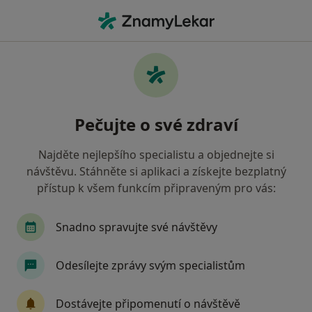
Hla
Gynekolog • Litvínov, ústecký
Filtry
• 1
Mapa
Doporučení gynekologové s Revírní
Pečujte o své zdraví
bratrská pokladna, zdravotní pojišťovna
Litvínov
Najděte nejlepšího specialistu a objednejte si
Jak řadíme výsledky vyhledávání?
návštěvu. Stáhněte si aplikaci a získejte bezplatný
přístup k všem funkcím připraveným pro vás:
Snadno spravujte své návštěvy
Odesílejte zprávy svým specialistům
Dostávejte připomenutí o návštěvě
MUDr. Lukáš Svoboda