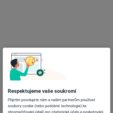
100 názorů
Topolová 1234, Most
•
Mapa
Ord. praktického lékaře gynekologa
Tento specialista nenabízí online rezervaci termínu na této adrese.
Rezervovat termín
Respektujeme vaše soukromí
MUDr. Dušan Hebort
Gynekolog, Onkolog, Sexuolog
Přijetím povolujete nám a našim partnerům používat
21 názorů
soubory cookie (nebo podobné technologie) ke
shromažďování údajů pro statistické účely a poskytování