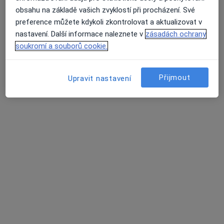
Topolová 1374, Most
•
Mapa
obsahu na základě vašich zvyklostí při procházení. Své
Ord. praktického lékaře gynekologa,
preference můžete kdykoli zkontrolovat a aktualizovat v
Tento specialista nenabízí online rezervaci termínu na této adrese.
nastavení. Další informace naleznete v
zásadách ochrany
soukromí a souborů cookie.
Rezervovat termín
Přijmout
Upravit nastavení
K dispozici jsou specialisté
Tito specialisté se nacházejí mimo Litvínov, ústecký, v
oblastech blízkých vašemu vyhledávání.