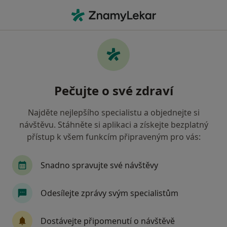
Hla
Zubař • Litvínov, ústecký
Filtry
• 1
Mapa
Doporučení zubaři s Revírní bratrská
Pečujte o své zdraví
pokladna, zdravotní pojišťovna Litvínov
Jak řadíme výsledky vyhledávání?
Najděte nejlepšího specialistu a objednejte si
návštěvu. Stáhněte si aplikaci a získejte bezplatný
přístup k všem funkcím připraveným pro vás:
Snadno spravujte své návštěvy
Odesílejte zprávy svým specialistům
MDDr. Václav Bílek
Dostávejte připomenutí o návštěvě
Zubař