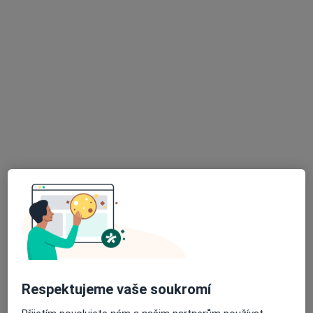
·
Více
Zubař
4 názory
Korunky. Můstky.Náhrady celkově, částečné.
Léčení kořenovych kanálků.
Vyplní fotopolimerni, skloionomerni,AMG
Adresa 1
Adresa 2
Opatovská 1763/11, Praha
•
Mapa
Medidentclinic,s.r.o
Bělení zubů
8 000 Kč
Tento specialista nenabízí online rezervaci termínu na této adrese.
Rezervovat termín
Respektujeme vaše soukromí