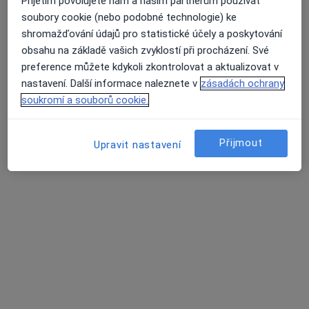
Přijetím povolujete nám a našim partnerům používat
soubory cookie (nebo podobné technologie) ke
shromažďování údajů pro statistické účely a poskytování
obsahu na základě vašich zvyklostí při procházení. Své
preference můžete kdykoli zkontrolovat a aktualizovat v
nastavení. Další informace naleznete v
zásadách ochrany
Dr. Tetiana Vashchuk
soukromí a souborů cookie.
·
Více
Zubař
142 názorů
Přijmout
Upravit nastavení
Adresa 1
Adresa 2
Oldřichova 18, Praha
•
Mapa
Apostolydent s.r.o.
Bělení zubů
10 000 Kč
Tento specialista nenabízí online rezervaci termínu na této adrese.
Rezervovat termín