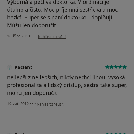
Výborná a pečlivá doktorka. V ordinaci je
útulno a čisto. Moc příjemná sestřička a moc
hezká. Super se s paní doktorkou doplňují.
Můžu jen doporučit....
podle názoru uživatele Pacient
16. října 2010
•
•
•
Nahlásit zneužití
Pacient
nejlepší z nejlepších, nikdy nechci jinou, vysoká
profesionalita a lidský přístup, sestra také super,
mohu jen doporučit
podle názoru uživatele Pacient
10. září 2010
•
•
•
Nahlásit zneužití