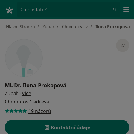
Hla
Co hledáte?
Hlavní Stránka
Zubař
Chomutov
Ilona Prokopová
Změna města
MUDr.
Ilona Prokopová
o specializacích
Zubař
·
Více
Chomutov
1 adresa
19 názorů
Kontaktní údaje