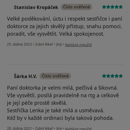
Stanislav Kropáček
Číslo ověřené
S
Velké poděkování, úctu i respekt sestřičce i paní
doktorce za jejich skvělý přístup, snahu pomoci,
poradit, vše vysvětlit. Velká spokojenost.
podle názoru uživatele Stanislav Kropáč
25. dubna 2023
•
Zubní lékař
•
Jiný
•
Nahlásit zneužití
Šárka H.V.
Číslo ověřené
Š
Paní doktorka je velmi milá, pečlivá a šikovná.
Vše vysvětlí, posílá pravidelně na rtg a celkově
je její péče prostě skvělá.
Sestřička Lenka je také milá a usměvavá.
Kéž by v každé ordinaci byla taková pohoda.
podle názoru uživatele Šárka H.V.
20. dubna 2021
•
Zubní lékař
•
Jiný
•
Nahlásit zneužití