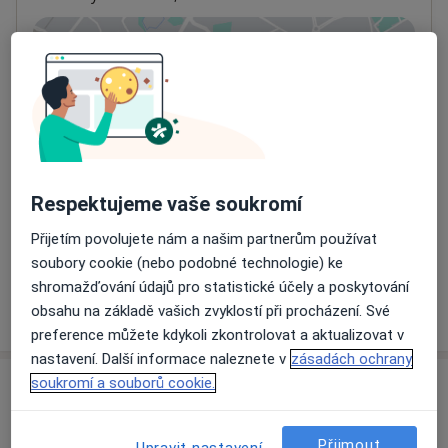
Přiblížit mapu
se otevře v nové záložce
Dostupnost
Na této adrese online kalendář není aktivní
Co mám v takové situaci udělat?
Respektujeme vaše soukromí
Způsoby platby (soukromé návštěvy)
Na teto adrese lékař přijímá pacienty na pojišťovnu
Přijetím povolujete nám a našim partnerům používat
Detaily
soubory cookie (nebo podobné technologie) ke
shromažďování údajů pro statistické účely a poskytování
Více
obsahu na základě vašich zvyklostí při procházení. Své
o adrese
preference můžete kdykoli zkontrolovat a aktualizovat v
nastavení. Další informace naleznete v
zásadách ochrany
soukromí a souborů cookie.
Názory
Přidejte svůj názor
Přijmout
Upravit nastavení