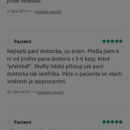
jinde nesetkal.
podle názoru uživatele Váš účet byl odstraněn
5. října 2011
•
•
•
Nahlásit zneužití
Pacient
Nejlepší paní doktorka, co znám. Přešla jsem k
ní od jiného pana doktora s 5-ti kazy, které
"přehlédl". Skvělý lidský přístup jak paní
doktorka tak sestřička. Péče o pacienta ve všech
směrech je stoprocentní.
podle názoru uživatele Pacient
26. října 2010
•
•
•
Nahlásit zneužití
Pacient