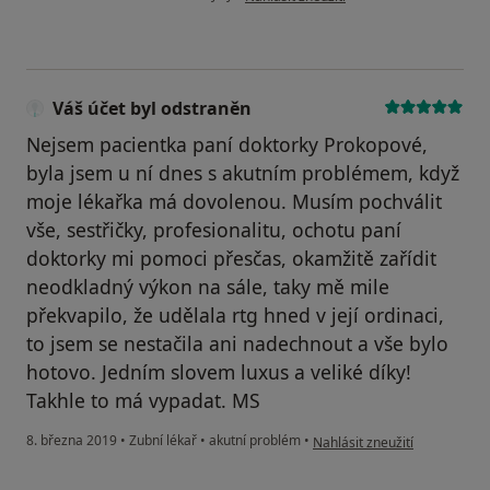
Váš účet byl odstraněn
Nejsem pacientka paní doktorky Prokopové,
byla jsem u ní dnes s akutním problémem, když
moje lékařka má dovolenou. Musím pochválit
vše, sestřičky, profesionalitu, ochotu paní
doktorky mi pomoci přesčas, okamžitě zařídit
neodkladný výkon na sále, taky mě mile
překvapilo, že udělala rtg hned v její ordinaci,
to jsem se nestačila ani nadechnout a vše bylo
hotovo. Jedním slovem luxus a veliké díky!
Takhle to má vypadat. MS
podle názoru uživatele Váš ú
8. března 2019
•
Zubní lékař
•
akutní problém
•
Nahlásit zneužití