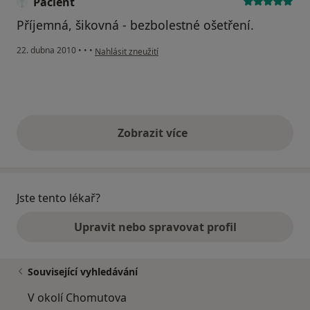
Pacient
Příjemná, šikovná - bezbolestné ošetření.
podle názoru uživatele Pacient
22. dubna 2010
•
•
•
Nahlásit zneužití
Zobrazit více
výše uvedené názory
Jste tento lékař?
Upravit nebo spravovat profil
Související vyhledávání
V okolí Chomutova