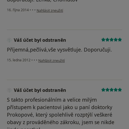
podle názoru uživatele Váš účet byl odstraněn
16. října 2014
•
•
•
Nahlásit zneužití
Váš účet byl odstraněn
Příjemná,pečlivá,vše vysvětluje. Doporučuji.
podle názoru uživatele Váš účet byl odstraněn
15. ledna 2012
•
•
•
Nahlásit zneužití
Váš účet byl odstraněn
S takto profesionálním a velice milým
přístupem k pacientovi jako u paní doktorky
Prokopové, který spolehlivě rozptýlí veškeré
obavy z prováděného zákroku, jsem se nikde