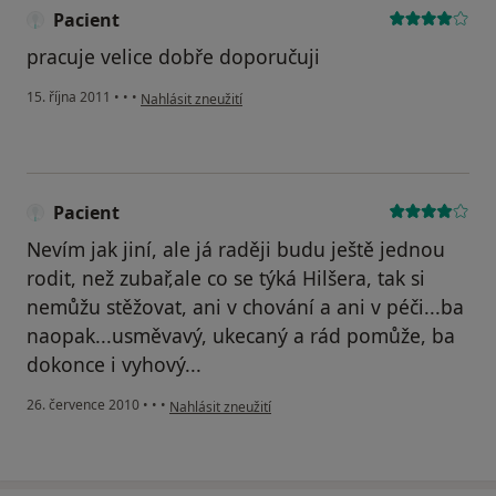
Pacient
pracuje velice dobře doporučuji
podle názoru uživatele Pacient
15. října 2011
•
•
•
Nahlásit zneužití
Pacient
Nevím jak jiní, ale já raději budu ještě jednou
rodit, než zubař,ale co se týká Hilšera, tak si
nemůžu stěžovat, ani v chování a ani v péči...ba
naopak...usměvavý, ukecaný a rád pomůže, ba
dokonce i vyhový...
podle názoru uživatele Pacient
26. července 2010
•
•
•
Nahlásit zneužití