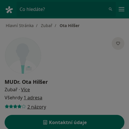
Hla
Co hledáte?
Hlavní Stránka
Zubař
Ota Hilšer
MUDr.
Ota Hilšer
o specializacích
Zubař
·
Více
Všehrdy
1 adresa
2 názory
Kontaktní údaje