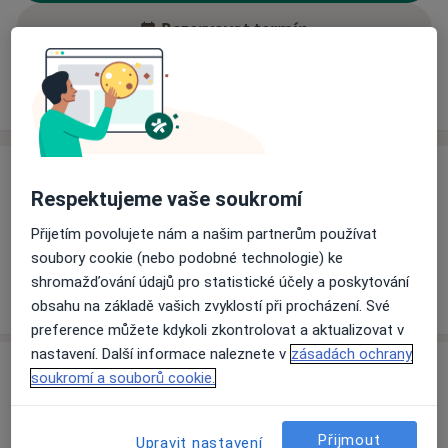
Rezervovat termín
Ceník
Adresy
Názory pacientů (2)
Ceník
Respektujeme vaše soukromí
Informace o službách a cenách nejsou k dispozici
Přijetím povolujete nám a našim partnerům používat
Tento specialista ještě nepřidával žádné informace o
soubory cookie (nebo podobné technologie) ke
svých službách.
shromažďování údajů pro statistické účely a poskytování
obsahu na základě vašich zvyklostí při procházení. Své
preference můžete kdykoli zkontrolovat a aktualizovat v
nastavení. Další informace naleznete v
zásadách ochrany
Adresa
soukromí a souborů cookie.
Ord. praktického lékaře stomatologa
Přijmout
ZS Věznice Všehrdy 26,
Všehrdy 43001
Upravit nastavení