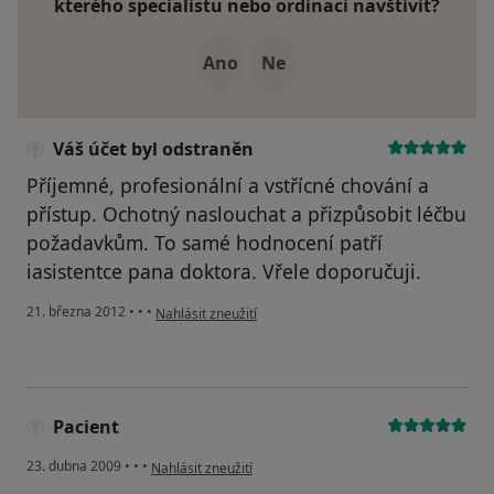
kterého specialistu nebo ordinaci navštívit?
Ano
Ne
Váš účet byl odstraněn
Příjemné, profesionální a vstřícné chování a
přístup. Ochotný naslouchat a přizpůsobit léčbu
požadavkům. To samé hodnocení patří
iasistentce pana doktora. Vřele doporučuji.
podle názoru uživatele Váš účet byl odstraněn
21. března 2012
•
•
•
Nahlásit zneužití
Pacient
podle názoru uživatele Pacient
23. dubna 2009
•
•
•
Nahlásit zneužití