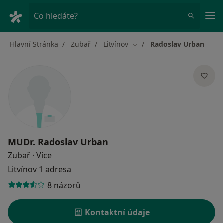
Hla
Co hledáte?
Hlavní Stránka
Zubař
Litvínov
Radoslav Urban
Změna města
MUDr.
Radoslav Urban
o specializacích
Zubař
·
Více
Litvínov
1 adresa
8 názorů
Kontaktní údaje