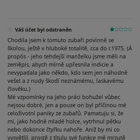
Váš účet byl odstraněn
Chodila jsem k tomuto zubaři povinně se
školou, ještě v hluboké totalitě, cca do r.1975. (Á
propós - jeho tehdejší manželku jsme měli na
zeměpis, abych mírně upřesnila indicie a
nevypadala jako někdo, kdo sem jen náhodně
vešel a z nudy škodí neznámému, laskavému
člověku.)
Mé vzpomínky na jeho práci bohužel vůbec
nejsou dobré, jen a pouze on byl příčinou mé
celoživotní paniky ze zubařů. Pamatuju si, že
mi, jako hodně mladé holce, vytrhnul pětku
nebo dokonce čtyřku nahoře. Aniž by mi co
vysvětlil, prostě z titulu své funkce mě mrzutě