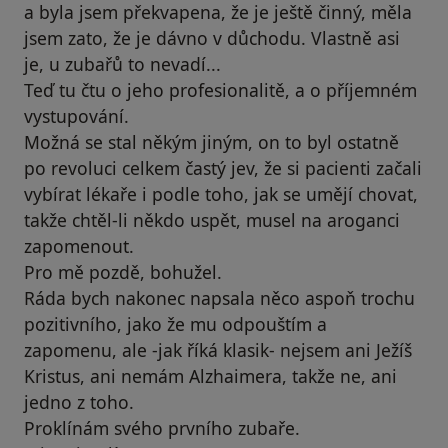
a byla jsem překvapena, že je ještě činný, měla
jsem zato, že je dávno v důchodu. Vlastně asi
je, u zubařů to nevadí...
Teď tu čtu o jeho profesionalitě, a o příjemném
vystupování.
Možná se stal někým jiným, on to byl ostatně
po revoluci celkem častý jev, že si pacienti začali
vybírat lékaře i podle toho, jak se umějí chovat,
takže chtěl-li někdo uspět, musel na aroganci
zapomenout.
Pro mě pozdě, bohužel.
Ráda bych nakonec napsala něco aspoň trochu
pozitivního, jako že mu odpouštím a
zapomenu, ale -jak říká klasik- nejsem ani Ježíš
Kristus, ani nemám Alzhaimera, takže ne, ani
jedno z toho.
Proklínám svého prvního zubaře.