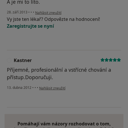
A je mi to líto.
podle názoru uživatele Váš účet byl odstraněn
28. září 2013
•
•
•
Nahlásit zneužití
Vy jste ten lékař? Odpovězte na hodnocení!
Zaregistrujte se nyní
Kastner
K
Příjemné, profesionální a vstřícné chování a
přístup.Doporučuji.
podle názoru uživatele Kastner
13. dubna 2012
•
•
•
Nahlásit zneužití
Pomáhají vám názory rozhodovat o tom,