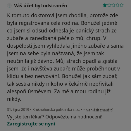
Váš účet byl odstraněn
K tomuto doktorovi jsem chodila, protože zde
byla registrovaná celá rodina. Bohužel jediné
co jsem si odsud odnesla je panický strach ze
zubaře a zanedbaná péče o můj chrup. V
dospělosti jsem vyhledala jiného zubaře a sama
jsem na sebe byla naštvaná, že jsem tak
neučinila již dávno. Můj strach opadl a zjistila
jsem, že i návštěva zubaře může proběhnout v
klidu a bez nervování. Bohužel jak sám zubař,
tak sestra nikdy nikoho v čekárně nepřivítali
alespoň úsměvem. Za mě a mou rodinu již
nikdy.
podle názoru uživatele Váš 
31. října 2019
•
Krušnohorská poliklinika s.r.o.
•
•
Nahlásit zneužití
Vy jste ten lékař? Odpovězte na hodnocení!
Zaregistrujte se nyní