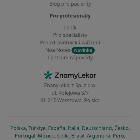
Blog pro pacienty
Pro profesionály
Ceník
Pro specialisty
Pro zdravotnická zařízení
Noa Notes
Novinka
Centrum nápovědy
Kontakt
ZnamyLekar - Hlavní stránka
ZnanyLekarz Sp. z o.o.
ul. Kolejowa 5/7
01-217 Warszawa, Polska
se otevře v nové záložce
se otevře v nové záložce
se otevře v nové záložce
se otevře v nové záložce
se otevře v 
se o
Polska
,
Türkiye
,
España
,
Italia
,
Deutschland
,
Česko
,
se otevře v nové záložce
se otevře v nové záložce
se otevře v nové záložce
se otevře v nové záložc
se otevře v 
se ote
Portugal
,
México
,
Chile
,
Brasil
,
Argentina
,
Perú
,