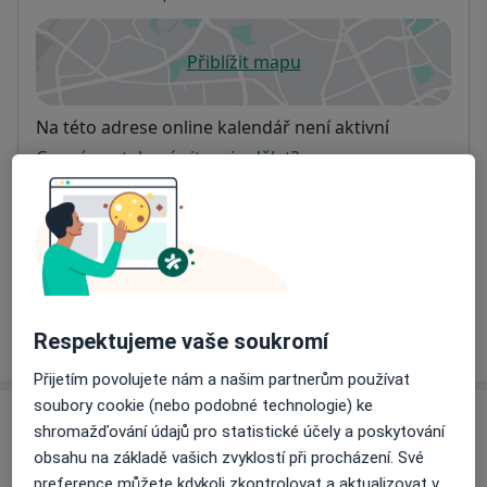
Přiblížit mapu
se otevře v nové záložce
Dostupnost
Na této adrese online kalendář není aktivní
Co mám v takové situaci udělat?
Způsoby platby (soukromé návštěvy)
Na teto adrese lékař přijímá pacienty na pojišťovnu
Detaily
Více
Respektujeme vaše soukromí
o adrese
Přijetím povolujete nám a našim partnerům používat
soubory cookie (nebo podobné technologie) ke
Názory
shromažďování údajů pro statistické účely a poskytování
obsahu na základě vašich zvyklostí při procházení. Své
Přidejte svůj názor
preference můžete kdykoli zkontrolovat a aktualizovat v