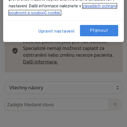
nastavení. Další informace naleznete v
zásadách ochrany
soukromí a souborů cookie.
8 názorů
Přijmout
Upravit nastavení
Recenze pacientů jsou pro nás důležité.
Specialisté nemají možnost zaplatit za
odstranění nebo změnu recenze pacienta.
Další informace o názorech
Další informace.
Hledejte v názorech