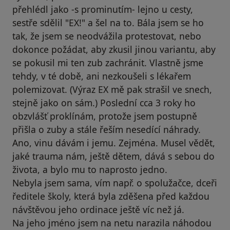
přehlédl jako -s prominutím- lejno u cesty,
sestře sdělil "EX!" a šel na to. Bála jsem se ho
tak, že jsem se neodvážila protestovat, nebo
dokonce požádat, aby zkusil jinou variantu, aby
se pokusil mi ten zub zachránit. Vlastně jsme
tehdy, v té době, ani nezkoušeli s lékařem
polemizovat. (Výraz EX mě pak strašil ve snech,
stejně jako on sám.) Poslední cca 3 roky ho
obzvlášť proklínám, protože jsem postupně
přišla o zuby a stále řeším nesedící náhrady.
Ano, vinu dávám i jemu. Zejména. Musel vědět,
jaké trauma nám, ještě dětem, dává s sebou do
života, a bylo mu to naprosto jedno.
Nebyla jsem sama, vím např. o spolužačce, dceři
ředitele školy, která byla zděšena před každou
návštěvou jeho ordinace ještě víc než já.
Na jeho jméno jsem na netu narazila náhodou