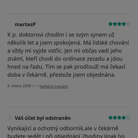
martasP
M
K p. doktorovi chodím i se svým synem už
několik let a jsem spokojená. Má lidské chování
a vždy mi vyjde vstříc. Jen mi občas vadí jeho
známí, kteří chodí do ordinace zezadu a jdou
hned na řadu. Tím se pak prodlouží má čekací
doba v čekárně, přestože jsem objednána.
podle názoru uživatele martasP
9. února 2009
•
•
•
Nahlásit zneužití
Váš účet byl odstraněn
Vynikající a ochotný odborník,ale v čekárně
budete sedět i při objednání 2hodiny,Jinak ho