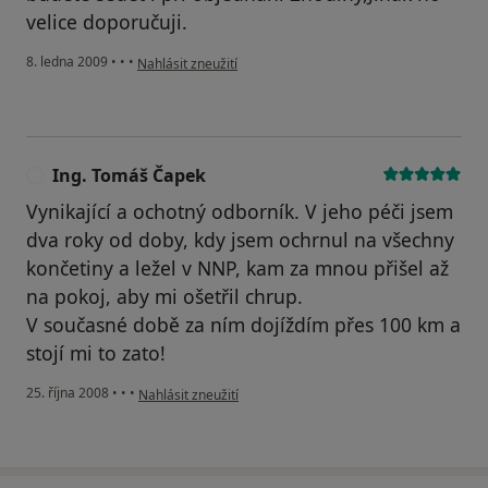
velice doporučuji.
podle názoru uživatele Váš účet byl odstraněn
8. ledna 2009
•
•
•
Nahlásit zneužití
Ing. Tomáš Čapek
I
Vynikající a ochotný odborník. V jeho péči jsem
dva roky od doby, kdy jsem ochrnul na všechny
končetiny a ležel v NNP, kam za mnou přišel až
na pokoj, aby mi ošetřil chrup.
V současné době za ním dojíždím přes 100 km a
stojí mi to zato!
podle názoru uživatele Ing. Tomáš Čapek
25. října 2008
•
•
•
Nahlásit zneužití