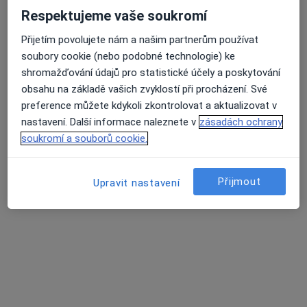
Respektujeme vaše soukromí
Plaňanská 573/1, Praha
•
Mapa
IKdental s.r.o.
Přijetím povolujete nám a našim partnerům používat
soubory cookie (nebo podobné technologie) ke
Bělení zubů
7 000 Kč
shromažďování údajů pro statistické účely a poskytování
Tento specialista nenabízí online rezervaci termínu na této adrese.
obsahu na základě vašich zvyklostí při procházení. Své
preference můžete kdykoli zkontrolovat a aktualizovat v
Rezervovat termín
nastavení. Další informace naleznete v
zásadách ochrany
soukromí a souborů cookie.
Přijmout
Upravit nastavení
MUDr. Viktoria Gusarova
·
Více
Zubař
225 názorů