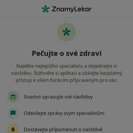
Hla
Zubař • Litvínov, ústecký
Filtry
• 1
Mapa
Doporučení zubaři s Zdravotní pojišťovna
Pečujte o své zdraví
ministerstva vnitra ČR Litvínov
Jak řadíme výsledky vyhledávání?
Najděte nejlepšího specialistu a objednejte si
návštěvu. Stáhněte si aplikaci a získejte bezplatný
přístup k všem funkcím připraveným pro vás:
Snadno spravujte své návštěvy
Odesílejte zprávy svým specialistům
MUDr. Milena Horáčková
Dostávejte připomenutí o návštěvě
Zubař