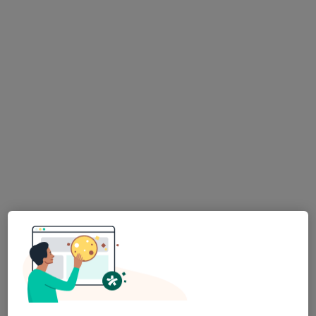
·
Více
Zubař
730 názorů
Na Poříčním právu 376/1, Praha
•
Mapa
HOLISTIC DENTAL AND PHYSIO CENTRE s.r.o.
Tento specialista nenabízí online rezervaci termínu na této adrese.
Rezervovat termín
MDDr. Andrea Jagnešáková
·
Více
Zubař
20 názorů