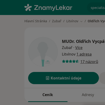
specializ
Hlavní Stránka
Zubař
Litvínov
Oldřich Vy
Změna města
MUDr.
Oldřich Vycpá
o specializac
Zubař
·
Více
Litvínov
1 adresa
17 názorů
Kontaktní údaje
Ceník
Adresy