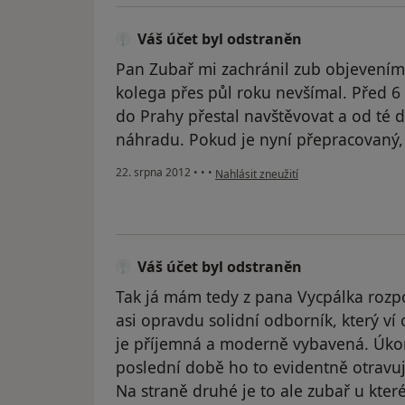
Váš účet byl odstraněn
Pan Zubař mi zachránil zub objevením 
kolega přes půl roku nevšímal. Před 6 
do Prahy přestal navštěvovat a od té
náhradu. Pokud je nyní přepracovaný, 
podle názoru uživatele Váš účet byl o
22. srpna 2012
•
•
•
Nahlásit zneužití
Váš účet byl odstraněn
Tak já mám tedy z pana Vycpálka rozpo
asi opravdu solidní odborník, který ví 
je příjemná a moderně vybavená. Úkony
poslední době ho to evidentně otravuje)
Na straně druhé je to ale zubař u které