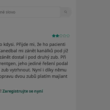
zorech
 kdysi. Přijde mi, že ho pacienti
Zanedbal mi zánět kanálků pod již
nět dostal i pod druhý zub. Při
rentgen, jeho jediné řešení podal
í zub vytrhnout. Nyní i díky němu
opravu dvou zubů platím majlant
raněn
í!
Zaregistrujte se nyní