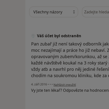
Hledejte v ná
Váš účet byl odstraněn
Pan zubař již není takový odborník jako
moc nezajímají a práce ho již nebaví. 
opravovaným zubem/korunkou, až se zá
každé návštěvě koukal na 3 roky starý 
vždy atb a navrhl pro něj jediné řešen
chodím na soukromou kliniku, kde za 
podle názoru uživatele Váš účet byl odst
4. září 2016
•
•
•
Nahlásit zneužití
Vy jste ten lékař? Odpovězte na hodnocen