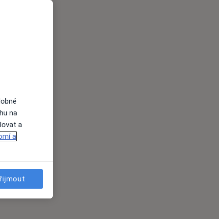
dobné
ahu na
lovat a
omí a
řijmout