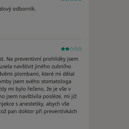
vdový odborník.
. Na preventivní prohlídky jsem
usela navštívit jiného zubního
 dvěmi plombami, které mi dělal
plomby jsem svého stomatologa
y mi bylo řečeno, že je vše v
o jsem navštívila posléze, mi již
njekce s anestetiky, abych vše
 což pan doktor při preventivkách