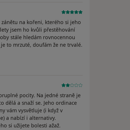
zánětu na kořeni, kterého si jeho
lety jsem ho kvůli přestěhování
 doby stále hledám rovnocennou
je to mrzuté, doufám že ne trvalé.
dstraněn
ruplné pocity. Na jedné straně je
co dělá a snaží se. Jeho ordinace
 vám vysvětluje (i když v
 a nabízí i alternativy.
ho si užijete bolesti ažaž.