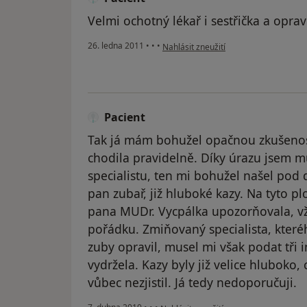
Velmi ochotný lékař i sestřička a opra
podle názoru uživatele Pacient
26. ledna 2011
•
•
•
Nahlásit zneužití
Pacient
Tak já mám bohužel opačnou zkušenost
chodila pravidelně. Díky úrazu jsem m
specialistu, ten mi bohužel našel pod
pan zubař, již hluboké kazy. Na tyto 
pana MUDr. Vycpálka upozorňovala, vžd
pořádku. Zmiňovaný specialista, kteréh
zuby opravil, musel mi však podat tři i
vydržela. Kazy byly již velice hluboko,
vůbec nezjistil. Já tedy nedoporučuji.
podle názoru uživatele Pacient