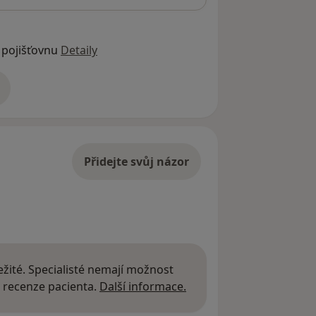
 pojišťovnu
Detaily
adrese
Přidejte svůj názor
žité. Specialisté nemají možnost
Další informace o názor
 recenze pacienta.
Další informace.