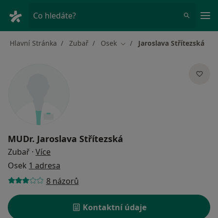
Hla
Co hledáte?
Hlavní Stránka
Zubař
Osek
Jaroslava Střítezská
Změna města
MUDr.
Jaroslava Střítezská
o specializacích
Zubař
·
Více
Osek
1 adresa
8 názorů
Kontaktní údaje