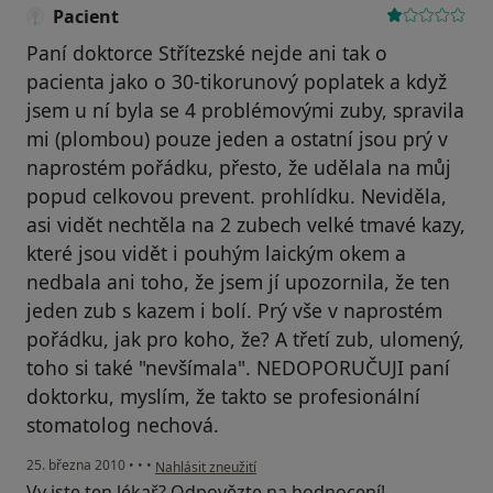
Pacient
Paní doktorce Střítezské nejde ani tak o
pacienta jako o 30-tikorunový poplatek a když
jsem u ní byla se 4 problémovými zuby, spravila
mi (plombou) pouze jeden a ostatní jsou prý v
naprostém pořádku, přesto, že udělala na můj
popud celkovou prevent. prohlídku. Neviděla,
asi vidět nechtěla na 2 zubech velké tmavé kazy,
které jsou vidět i pouhým laickým okem a
nedbala ani toho, že jsem jí upozornila, že ten
jeden zub s kazem i bolí. Prý vše v naprostém
pořádku, jak pro koho, že? A třetí zub, ulomený,
toho si také "nevšímala". NEDOPORUČUJI paní
doktorku, myslím, že takto se profesionální
stomatolog nechová.
podle názoru uživatele Pacient
25. března 2010
•
•
•
Nahlásit zneužití
Vy jste ten lékař? Odpovězte na hodnocení!