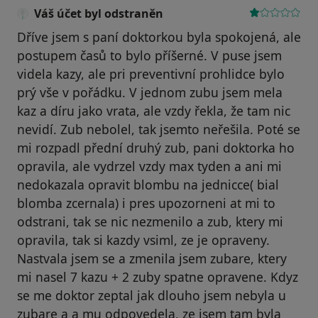
Váš účet byl odstraněn
Dříve jsem s paní doktorkou byla spokojená, ale
postupem časů to bylo příšerné. V puse jsem
videla kazy, ale pri preventivní prohlidce bylo
prý vše v pořádku. V jednom zubu jsem mela
kaz a díru jako vrata, ale vzdy řekla, že tam nic
nevidí. Zub nebolel, tak jsemto neřešila. Poté se
mi rozpadl přední druhý zub, pani doktorka ho
opravila, ale vydrzel vzdy max tyden a ani mi
nedokazala opravit blombu na jednicce( bial
blomba zcernala) i pres upozorneni at mi to
odstrani, tak se nic nezmenilo a zub, ktery mi
opravila, tak si kazdy vsiml, ze je opraveny.
Nastvala jsem se a zmenila jsem zubare, ktery
mi nasel 7 kazu + 2 zuby spatne opravene. Kdyz
se me doktor zeptal jak dlouho jsem nebyla u
zubare a a mu odpovedela, ze jsem tam byla