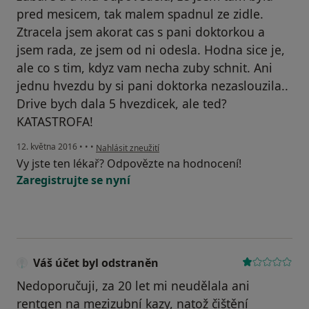
pred mesicem, tak malem spadnul ze zidle.
Ztracela jsem akorat cas s pani doktorkou a
jsem rada, ze jsem od ni odesla. Hodna sice je,
ale co s tim, kdyz vam necha zuby schnit. Ani
jednu hvezdu by si pani doktorka nezaslouzila..
Drive bych dala 5 hvezdicek, ale ted?
KATASTROFA!
podle názoru uživatele Váš účet byl odstraněn
12. května 2016
•
•
•
Nahlásit zneužití
Vy jste ten lékař? Odpovězte na hodnocení!
Zaregistrujte se nyní
Váš účet byl odstraněn
Nedoporučuji, za 20 let mi neudělala ani
rentgen na mezizubní kazy, natož čištění