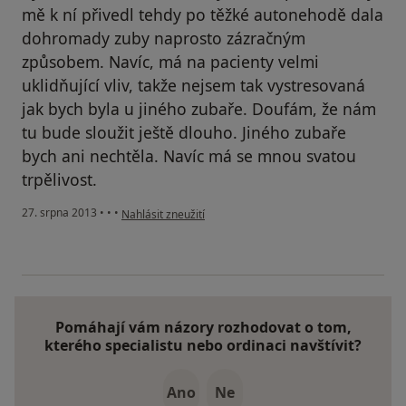
mě k ní přivedl tehdy po těžké autonehodě dala
dohromady zuby naprosto zázračným
způsobem. Navíc, má na pacienty velmi
uklidňující vliv, takže nejsem tak vystresovaná
jak bych byla u jiného zubaře. Doufám, že nám
tu bude sloužit ještě dlouho. Jiného zubaře
bych ani nechtěla. Navíc má se mnou svatou
trpělivost.
podle názoru uživatele Váš účet byl odstraněn
27. srpna 2013
•
•
•
Nahlásit zneužití
Pomáhají vám názory rozhodovat o tom,
kterého specialistu nebo ordinaci navštívit?
Ano
Ne