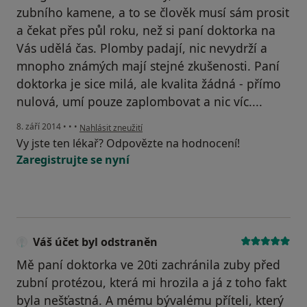
zubního kamene, a to se člověk musí sám prosit
a čekat přes půl roku, než si paní doktorka na
Vás udělá čas. Plomby padají, nic nevydrží a
mnopho známých mají stejné zkušenosti. Paní
doktorka je sice milá, ale kvalita žádná - přímo
nulová, umí pouze zaplombovat a nic víc....
podle názoru uživatele Váš účet byl odstraněn
8. září 2014
•
•
•
Nahlásit zneužití
Vy jste ten lékař? Odpovězte na hodnocení!
Zaregistrujte se nyní
Váš účet byl odstraněn
Mě paní doktorka ve 20ti zachránila zuby před
zubní protézou, která mi hrozila a já z toho fakt
byla nešťastná. A mému bývalému příteli, který