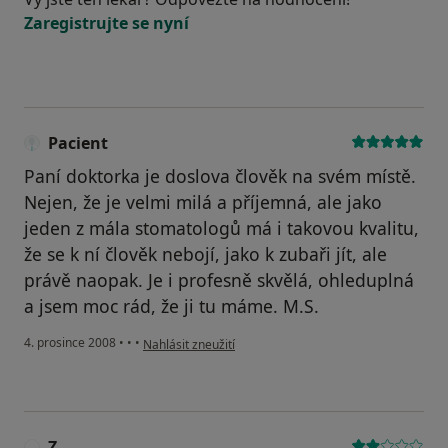
Zaregistrujte se nyní
Pacient
Paní doktorka je doslova člověk na svém místě.
Nejen, že je velmi milá a příjemná, ale jako
jeden z mála stomatologů má i takovou kvalitu,
že se k ní člověk nebojí, jako k zubaři jít, ale
právě naopak. Je i profesně skvělá, ohleduplná
a jsem moc rád, že ji tu máme. M.S.
podle názoru uživatele Pacient
4. prosince 2008
•
•
•
Nahlásit zneužití
Z.
Z