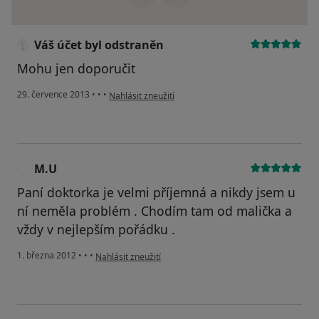
Váš účet byl odstraněn
Mohu jen doporučit
podle názoru uživatele Váš účet byl odstraněn
29. července 2013
•
•
•
Nahlásit zneužití
M.U
M
Paní doktorka je velmi příjemná a nikdy jsem u
ní neměla problém . Chodím tam od malička a
vždy v nejlepším pořádku .
podle názoru uživatele M.U
1. března 2012
•
•
•
Nahlásit zneužití