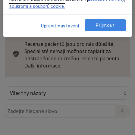
soukromí a souborů cookie.
8 názorů
Přijmout
Upravit nastavení
Recenze pacientů jsou pro nás důležité.
Specialisté nemají možnost zaplatit za
odstranění nebo změnu recenze pacienta.
Další informace o názorech
Další informace.
Hledejte v názorech