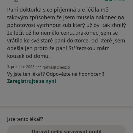
Paní doktorka sice příjemná ale léčila mě
takovým způsobem že jsem musela nakonec na
pohotovost vytrhnout zub který už byl tak zhnilý
že léčit už ho nemělo cenu...nakonec jsem se
vrátila ke své staré paní doktorce, od které jsem
odešla jen proto že paní Střítezskou mám
kousek od domu.
podle názoru uživatele Z.
3. prosince 2008
•
•
•
Nahlásit zneužití
Vy jste ten lékař? Odpovězte na hodnocení!
Zaregistrujte se nyní
Jste tento lékař?
Upravit nebo spravovat profil