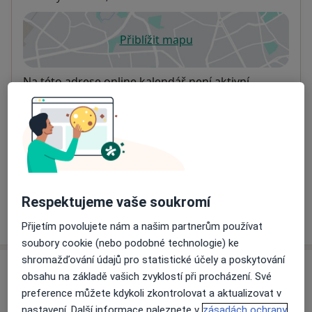
Přiblížit mapu
se otevře v nové záložce
Dostupnost
Na této adrese online kalendář není aktivní
Co mám v takové situaci udělat?
Způsoby platby (soukromé návštěvy)
Na teto adrese lékař přijímá pacienty na pojišťovnu
Detaily
Respektujeme vaše soukromí
Více
o adrese
Přijetím povolujete nám a našim partnerům používat
soubory cookie (nebo podobné technologie) ke
shromažďování údajů pro statistické účely a poskytování
Názory
obsahu na základě vašich zvyklostí při procházení. Své
preference můžete kdykoli zkontrolovat a aktualizovat v
Přidejte svůj názor
nastavení. Další informace naleznete v
zásadách ochrany