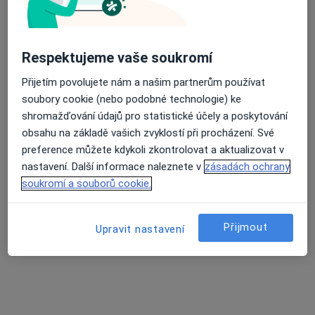
·
Více
Gynekolog
722 názorů
Branická 479/21, Praha
•
Mapa
Respektujeme vaše soukromí
Gynekologická ambulance MUDr. Samer Asad
Přijetím povolujete nám a našim partnerům používat
Gynekologické vyšetření
500 Kč
soubory cookie (nebo podobné technologie) ke
Tento specialista nenabízí online rezervaci termínu na této adrese.
shromažďování údajů pro statistické účely a poskytování
obsahu na základě vašich zvyklostí při procházení. Své
Rezervovat termín
preference můžete kdykoli zkontrolovat a aktualizovat v
nastavení. Další informace naleznete v
zásadách ochrany
soukromí a souborů cookie.
Přijmout
Upravit nastavení
MUDr. Antonín Kaprál