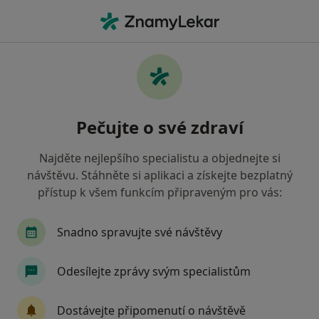
Hla
Gynekolog • Litoměřice, ústecký
Filtry
• 1
Mapa
Doporučení gynekologové s Oborová
Pečujte o své zdraví
zdravotní pojišťovna Litoměřice
Jak řadíme výsledky vyhledávání?
Najděte nejlepšího specialistu a objednejte si
návštěvu. Stáhněte si aplikaci a získejte bezplatný
přístup k všem funkcím připraveným pro vás:
Snadno spravujte své návštěvy
Odesílejte zprávy svým specialistům
MUDr. Monika Richterová
Dostávejte připomenutí o návštěvě
Gynekolog