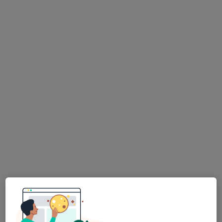
Ord. praktického lékaře gynekologa
Tento specialista nenabízí online rezervaci termínu na této adrese.
Rezervovat termín
K dispozici jsou specialisté
Tito specialisté se nacházejí mimo Litoměřice,
ústecký, v oblastech blízkých vašemu vyhledávání.
MUDr. Samer Asad