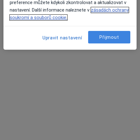
preference můžete kdykoli zkontrolovat a aktualizovat v
Jezuitská 8/4, Litoměřice
•
Mapa
nastavení. Další informace naleznete v
zásadách ochrany
VS Medic s.r.o.
soukromí a souborů cookie.
Tento specialista nenabízí online rezervaci termínu na této adrese.
Rezervovat termín
Přijmout
Upravit nastavení
Marián Kučera
Gastroenterolog, Internista
Žitenická 2044/18, Litoměřice
•
Mapa
Městská nemocnice v Litoměřicích