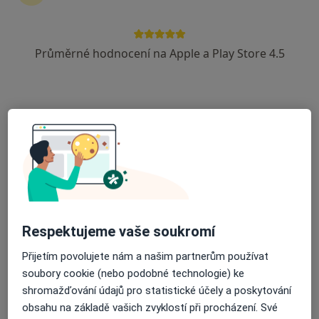
8 názorů
Žitenická 18, Litoměřice
•
Mapa
Průměrné hodnocení na Apple a Play Store 4.5
Městská nemocnice v Litoměřicích
Tento specialista nenabízí online rezervaci termínu na této adrese.
Rezervovat termín
Respektujeme vaše soukromí
Přijetím povolujete nám a našim partnerům používat
MUDr. Veronika Slejšková
soubory cookie (nebo podobné technologie) ke
shromažďování údajů pro statistické účely a poskytování
Gastroenterolog, Internista, Praktický lékař
obsahu na základě vašich zvyklostí při procházení. Své
15 názorů