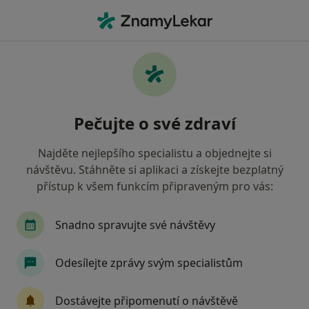
Hla
Gastroenterolog • Litoměřice, ústecký
Filtry
• 1
Mapa
Doporučení gastroenterologové s Oborová
Pečujte o své zdraví
zdravotní pojišťovna Litoměřice
Jak řadíme výsledky vyhledávání?
Najděte nejlepšího specialistu a objednejte si
návštěvu. Stáhněte si aplikaci a získejte bezplatný
přístup k všem funkcím připraveným pro vás:
Snadno spravujte své návštěvy
Odesílejte zprávy svým specialistům
MUDr. Pavel Svoboda
Dostávejte připomenutí o návštěvě
Gastroenterolog, Internista