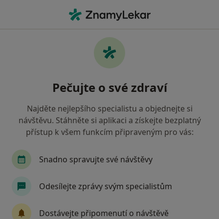
Hla
Zubař • Vratimov, moravskoslezský
Filtry
• 1
Mapa
Doporučení zubaři s Zdravotní pojišťovna
Pečujte o své zdraví
ministerstva vnitra ČR Vratimov
Jak řadíme výsledky vyhledávání?
Najděte nejlepšího specialistu a objednejte si
návštěvu. Stáhněte si aplikaci a získejte bezplatný
přístup k všem funkcím připraveným pro vás:
Snadno spravujte své návštěvy
Odesílejte zprávy svým specialistům
MUDr. Igor Kuczinský
Dostávejte připomenutí o návštěvě
·
Více
Zubař