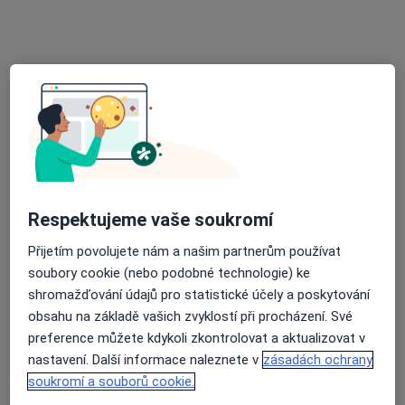
13 názorů
Hladnovská 2078/20, Ostrava
•
Mapa
Ordinace zubního lékaře
Tento specialista nenabízí online rezervaci termínu na této adrese.
Rezervovat termín
Respektujeme vaše soukromí
Přijetím povolujete nám a našim partnerům používat
soubory cookie (nebo podobné technologie) ke
shromažďování údajů pro statistické účely a poskytování
obsahu na základě vašich zvyklostí při procházení. Své
MUDr. Jan Rohel
preference můžete kdykoli zkontrolovat a aktualizovat v
·
Více
nastavení. Další informace naleznete v
zásadách ochrany
Zubař
soukromí a souborů cookie.
31 názorů