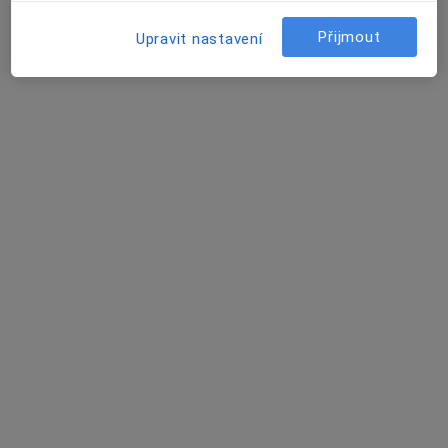
Dr. Slabihoudka 6232/11, Ostrava
•
Mapa
MUDr.Rohel Dent
Přijmout
Upravit nastavení
Tento specialista nenabízí online rezervaci termínu na této adrese.
Rezervovat termín
MUDr. Hana Stanovská
Zubař
17 názorů
17. listopadu 1790, Ostrava
•
Mapa
Praktický lékař stomatolog