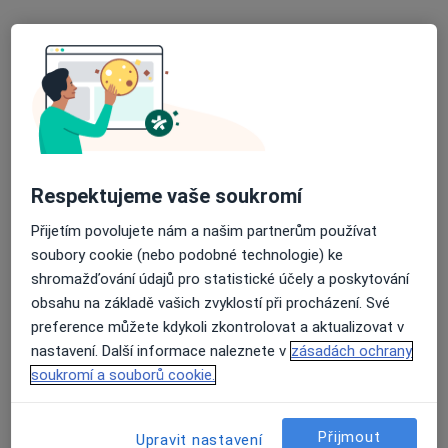
13 názorů
Hladnovská 2078/20, Ostrava
•
Mapa
Ordinace zubního lékaře
Tento specialista nenabízí online rezervaci termínu na této adrese.
Rezervovat termín
Respektujeme vaše soukromí
Přijetím povolujete nám a našim partnerům používat
soubory cookie (nebo podobné technologie) ke
shromažďování údajů pro statistické účely a poskytování
obsahu na základě vašich zvyklostí při procházení. Své
preference můžete kdykoli zkontrolovat a aktualizovat v
nastavení. Další informace naleznete v
zásadách ochrany
MUDr. Jan Rohel
soukromí a souborů cookie.
·
Více
Zubař
31 názorů
Přijmout
Upravit nastavení