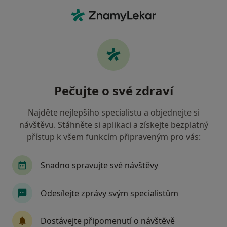
Hla
Zubař • Vratimov, moravskoslezský
Filtry
• 1
Mapa
Doporučení zubaři s Revírní bratrská
Pečujte o své zdraví
pokladna, zdravotní pojišťovna Vratimov
Jak řadíme výsledky vyhledávání?
Najděte nejlepšího specialistu a objednejte si
návštěvu. Stáhněte si aplikaci a získejte bezplatný
přístup k všem funkcím připraveným pro vás:
Snadno spravujte své návštěvy
Odesílejte zprávy svým specialistům
MUDr. Igor Kuczinský
Dostávejte připomenutí o návštěvě
·
Více
Zubař