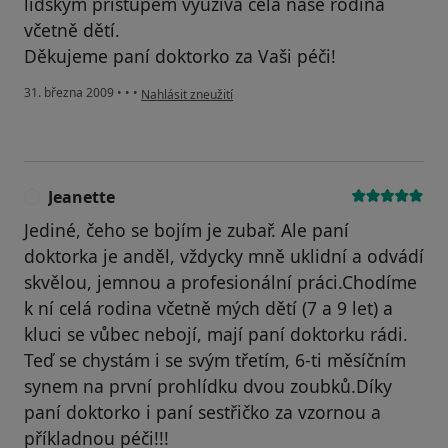
lidským přístupem využívá celá naše rodina
včetně dětí.
Děkujeme paní doktorko za Vaši péči!
podle názoru uživatele Jiří Kunovjánek
31. března 2009
•
•
•
Nahlásit zneužití
Jeanette
J
Jediné, čeho se bojím je zubař. Ale paní
doktorka je anděl, vždycky mně uklidní a odvádí
skvělou, jemnou a profesionální práci.Chodíme
k ní celá rodina včetně mých dětí (7 a 9 let) a
kluci se vůbec nebojí, mají paní doktorku rádi.
Teď se chystám i se svým třetím, 6-ti měsíčním
synem na první prohlídku dvou zoubků.Díky
paní doktorko i paní sestřičko za vzornou a
příkladnou péči!!!