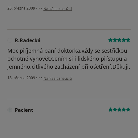
podle názoru uživatele Jeanette
25. března 2009
•
•
•
Nahlásit zneužití
R.Radecká
R
Moc příjemná paní doktorka,vždy se sestřičkou
ochotné vyhovět.Cením si i lidského přístupu a
jemného,citlivého zacházení při ošetření.Děkuji.
podle názoru uživatele R.Radecká
18. března 2009
•
•
•
Nahlásit zneužití
Pacient