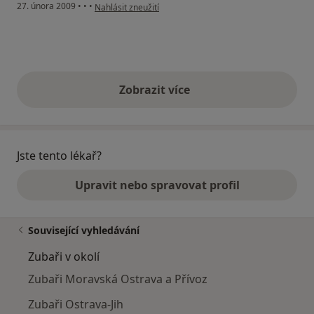
podle názoru uživatele M.M.
27. února 2009
•
•
•
Nahlásit zneužití
Zobrazit více
výše uvedené názory
Jste tento lékař?
Upravit nebo spravovat profil
Související vyhledávání
Zubaři v okolí
Zubaři Moravská Ostrava a Přívoz
Zubaři Ostrava-Jih