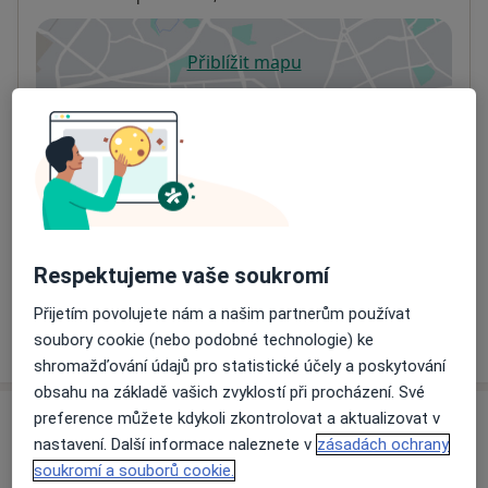
Přiblížit mapu
se otevře v nové záložce
Dostupnost
Na této adrese online kalendář není aktivní
Co mám v takové situaci udělat?
Způsoby platby (soukromé návštěvy)
Na teto adrese lékař přijímá pacienty na pojišťovnu
Respektujeme vaše soukromí
Detaily
Přijetím povolujete nám a našim partnerům používat
Více
soubory cookie (nebo podobné technologie) ke
o adrese
shromažďování údajů pro statistické účely a poskytování
obsahu na základě vašich zvyklostí při procházení. Své
preference můžete kdykoli zkontrolovat a aktualizovat v
Názory
nastavení. Další informace naleznete v
zásadách ochrany
soukromí a souborů cookie.
Přidejte svůj názor