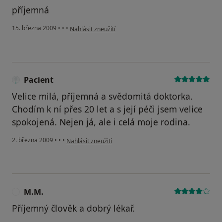
příjemná
podle názoru uživatele Pacient
15. března 2009
•
•
•
Nahlásit zneužití
Pacient
Velice milá, příjemná a svědomitá doktorka.
Chodím k ní přes 20 let a s její péči jsem velice
spokojená. Nejen já, ale i celá moje rodina.
podle názoru uživatele Pacient
2. března 2009
•
•
•
Nahlásit zneužití
M.M.
M
Příjemný člověk a dobrý lékař.