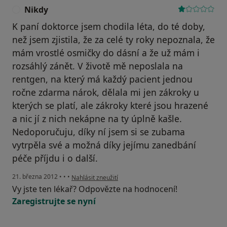
Nikdy
N
K paní doktorce jsem chodila léta, do té doby,
než jsem zjistila, že za celé ty roky nepoznala, že
mám vrostlé osmičky do dásní a že už mám i
rozsáhlý zánět. V životě mě neposlala na
rentgen, na který má každý pacient jednou
ročne zdarma nárok, dělala mi jen zákroky u
kterých se platí, ale zákroky které jsou hrazené
a nic jí z nich nekápne na ty úplně kašle.
Nedoporučuju, díky ní jsem si se zubama
vytrpěla své a možná díky jejímu zanedbání
péče příjdu i o další.
podle názoru uživatele Nikdy
21. března 2012
•
•
•
Nahlásit zneužití
Vy jste ten lékař? Odpovězte na hodnocení!
Zaregistrujte se nyní