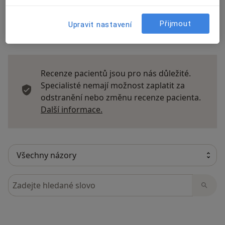
Přijmout
Upravit nastavení
14 názorů
Recenze pacientů jsou pro nás důležité.
Specialisté nemají možnost zaplatit za
odstranění nebo změnu recenze pacienta.
Další informace o názorech
Další informace.
Hledejte v názorech