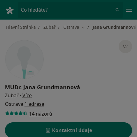
Hla
Co hledáte?
Hlavní Stránka
Zubař
Ostrava
Jana Grundmannová
Změna města
MUDr.
Jana Grundmannová
o specializacích
Zubař
·
Více
Ostrava
1 adresa
14 názorů
Kontaktní údaje