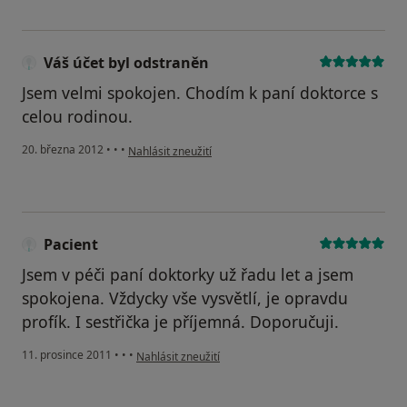
Váš účet byl odstraněn
Jsem velmi spokojen. Chodím k paní doktorce s
celou rodinou.
podle názoru uživatele Váš účet byl odstraněn
20. března 2012
•
•
•
Nahlásit zneužití
Pacient
Jsem v péči paní doktorky už řadu let a jsem
spokojena. Vždycky vše vysvětlí, je opravdu
profík. I sestřička je příjemná. Doporučuji.
podle názoru uživatele Pacient
11. prosince 2011
•
•
•
Nahlásit zneužití