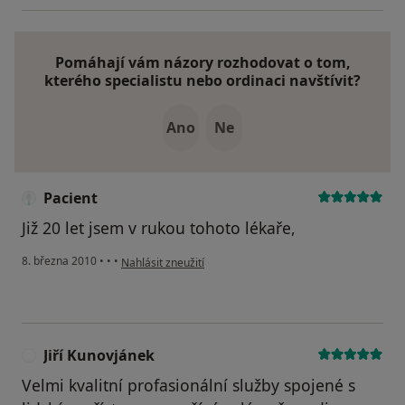
Pomáhají vám názory rozhodovat o tom,
kterého specialistu nebo ordinaci navštívit?
Ano
Ne
Pacient
Již 20 let jsem v rukou tohoto lékaře,
podle názoru uživatele Pacient
8. března 2010
•
•
•
Nahlásit zneužití
Jiří Kunovjánek
J
Velmi kvalitní profasionální služby spojené s