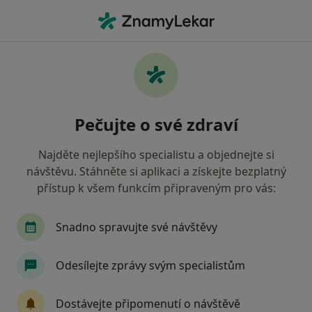
Hla
Zubař • Tábor, jihočeský
Filtry
• 1
Mapa
Doporučení zubaři s Oborová zdravotní
Pečujte o své zdraví
pojišťovna Tábor
Jak řadíme výsledky vyhledávání?
Najděte nejlepšího specialistu a objednejte si
návštěvu. Stáhněte si aplikaci a získejte bezplatný
přístup k všem funkcím připraveným pro vás:
Snadno spravujte své návštěvy
Odesílejte zprávy svým specialistům
MUDr. Jaroslav Dobiáš
Dostávejte připomenutí o návštěvě
Zubař