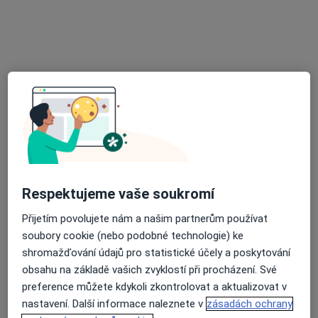
Ordinace PL - stomatologa
Tento specialista nenabízí online rezervaci termínu na této adrese.
Rezervovat termín
Respektujeme vaše soukromí
MUDr. Magda Slabá
Přijetím povolujete nám a našim partnerům používat
soubory cookie (nebo podobné technologie) ke
Zubař
shromažďování údajů pro statistické účely a poskytování
6 názorů
obsahu na základě vašich zvyklostí při procházení. Své
Světlogorská 2764, Tábor
•
Mapa
preference můžete kdykoli zkontrolovat a aktualizovat v
Praktický zubní lékař
nastavení. Další informace naleznete v
zásadách ochrany