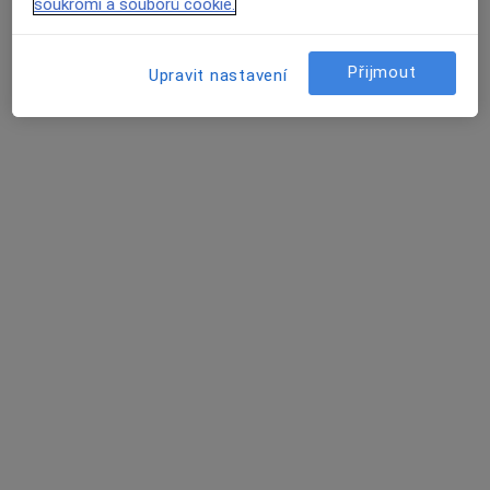
Tento specialista nenabízí online rezervaci termínu na této adrese.
soukromí a souborů cookie.
Rezervovat termín
Přijmout
Upravit nastavení
MUDr. Tomáš Pospíšil
Zubař
6 názorů
Čechova 305, Bechyně
•
Mapa
Praktické zubní lékařství
Tento specialista nenabízí online rezervaci termínu na této adrese.