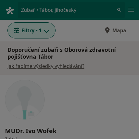
Hla
Zubař • Tábor, jihočeský
Filtry
• 1
Mapa
Doporučení zubaři s Oborová zdravotní
pojišťovna Tábor
Jak řadíme výsledky vyhledávání?
MUDr. Ivo Wofek
Zubař