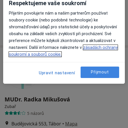
Respektujeme vaše soukromí
Jeronýmova 1776, Tábor
•
Mapa
Praktické zubní lékařství
Přijetím povolujete nám a našim partnerům používat
soubory cookie (nebo podobné technologie) ke
Tento specialista nenabízí online rezervaci termínu na této adrese.
shromažďování údajů pro statistické účely a poskytování
Rezervovat termín
obsahu na základě vašich zvyklostí při procházení. Své
preference můžete kdykoli zkontrolovat a aktualizovat v
nastavení. Další informace naleznete v
zásadách ochrany
soukromí a souborů cookie.
Přijmout
Upravit nastavení
MUDr. Radka Mikušová
Zubař
5 názorů
Budějovická 553, Tábor
•
Mapa