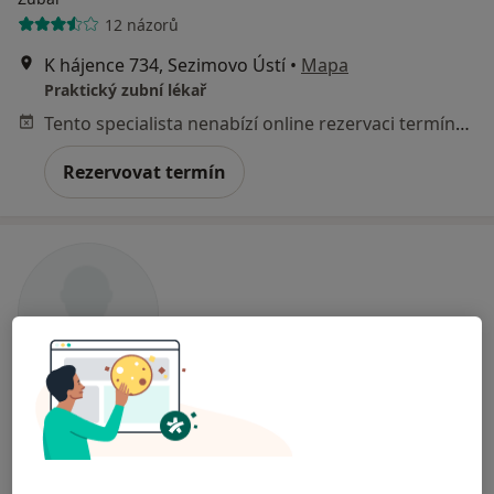
12 názorů
K hájence 734, Sezimovo Ústí
•
Mapa
Praktický zubní lékař
Tento specialista nenabízí online rezervaci termínu na této adrese.
Rezervovat termín
MUDr. Jitka Šimková
Zubař
2 názory