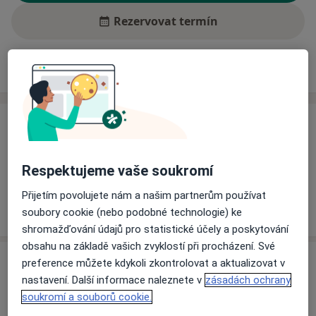
Rezervovat termín
Ceník
Adresy
Názory pacientů (1)
Ceník
Informace o službách a cenách nejsou k dispozici
Respektujeme vaše soukromí
Tento specialista ještě nepřidával žádné informace o
svých službách.
Přijetím povolujete nám a našim partnerům používat
soubory cookie (nebo podobné technologie) ke
shromažďování údajů pro statistické účely a poskytování
obsahu na základě vašich zvyklostí při procházení. Své
Adresa
preference můžete kdykoli zkontrolovat a aktualizovat v
nastavení. Další informace naleznete v
zásadách ochrany
Ordinace PL - stomatologa
soukromí a souborů cookie.
Kpt. Jaroše 2876,
Tábor
39001