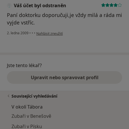
Váš účet byl odstraněn
Paní doktorku doporučuji,je vždy milá a ráda mi
vyjde vstříc.
podle názoru uživatele Váš účet byl odstraněn
2. ledna 2009
•
•
•
Nahlásit zneužití
Jste tento lékař?
Upravit nebo spravovat profil
Související vyhledávání
V okolí Tábora
Zubaři v Benešově
Zubaři v Písku