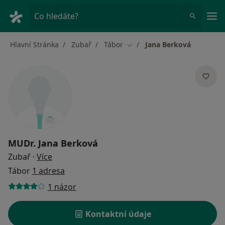
Hla
Co hledáte?
Hlavní Stránka
Zubař
Tábor
Jana Berková
Změna města
MUDr.
Jana Berková
o specializacích
Zubař
·
Více
Tábor
1 adresa
1 názor
Kontaktní údaje