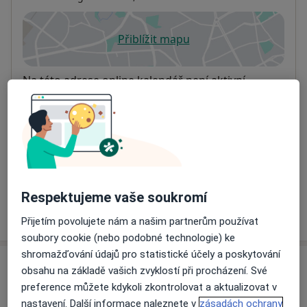
Přiblížit mapu
se otevře v nové záložce
Dostupnost
Na této adrese online kalendář není aktivní
Co mám v takové situaci udělat?
Způsoby platby (soukromé návštěvy)
Na teto adrese lékař přijímá pacienty na pojišťovnu
Detaily
Respektujeme vaše soukromí
Více
o adrese
Přijetím povolujete nám a našim partnerům používat
soubory cookie (nebo podobné technologie) ke
shromažďování údajů pro statistické účely a poskytování
Názory
obsahu na základě vašich zvyklostí při procházení. Své
preference můžete kdykoli zkontrolovat a aktualizovat v
Přidejte svůj názor
nastavení. Další informace naleznete v
zásadách ochrany