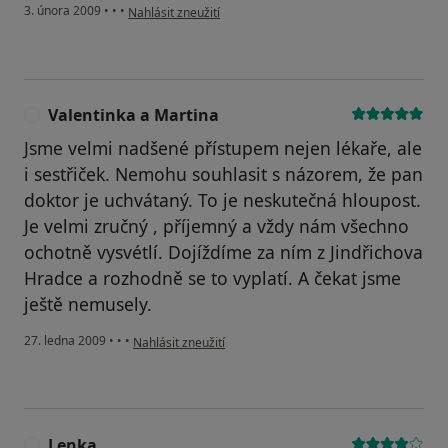
podle názoru uživatele hrubá
3. února 2009
•
•
•
Nahlásit zneužití
Valentinka a Martina
V
Jsme velmi nadšené přístupem nejen lékaře, ale
i sestřiček. Nemohu souhlasit s názorem, že pan
doktor je uchvátaný. To je neskutečná hloupost.
Je velmi zručný , příjemný a vždy nám všechno
ochotně vysvétlí. Dojíždíme za ním z Jindřichova
Hradce a rozhodně se to vyplatí. A čekat jsme
ještě nemusely.
podle názoru uživatele Valentinka a Martina
27. ledna 2009
•
•
•
Nahlásit zneužití
Lenka
L