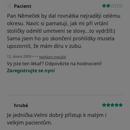
Pacient
Pan Němeček by dal rovnátka nejraději celému
okresu. Navíc si pamatuji, jak mi při vrtání
stoličky odmítl umrtvení se slovy...to vydržíš:(
Sama jsem ho po skončení prohlídky musela
upozornit, že mám díru v zubu.
podle názoru uživatele Pacient
12. února 2009
•
•
•
Nahlásit zneužití
Vy jste ten lékař? Odpovězte na hodnocení!
Zaregistrujte se nyní
hrubá
H
Je jednička.Velmi dobrý přístup k malým i
velkým pacientům.