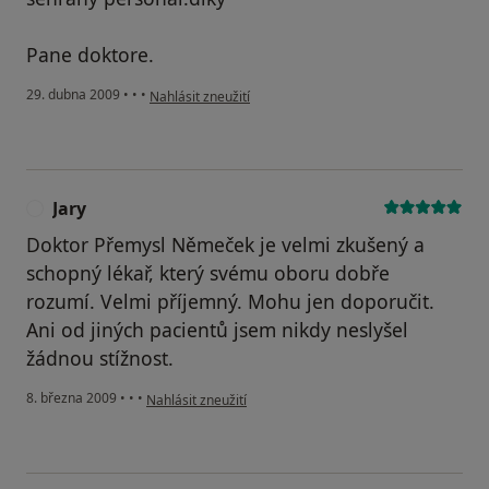
Pane doktore.
podle názoru uživatele Pacient
29. dubna 2009
•
•
•
Nahlásit zneužití
Jary
J
Doktor Přemysl Němeček je velmi zkušený a
schopný lékař, který svému oboru dobře
rozumí. Velmi příjemný. Mohu jen doporučit.
Ani od jiných pacientů jsem nikdy neslyšel
žádnou stížnost.
podle názoru uživatele Jary
8. března 2009
•
•
•
Nahlásit zneužití