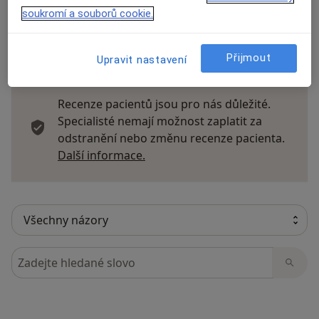
soukromí a souborů cookie.
14 názorů
Přijmout
Upravit nastavení
Recenze pacientů jsou pro nás důležité.
Specialisté nemají možnost zaplatit za
odstranění nebo změnu recenze pacienta.
Další informace o názorech
Další informace.
Hledejte v názorech