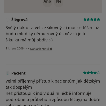
Ano
Ne
Šlégrová
Š
Svělý doktor a velice šikovný :-) moc se těším až
budu mít díky němu rovný úsměv :-) je to
šikulka má můj obdiv :-)
podle názoru uživatele Šlégrová
11. října 2009
•
•
•
Nahlásit zneužití
Pacient
velmi příjemný přístup k pacientům,jak dětským
tak dospělým
než přistoupí k individuální léčbě informuje
podrobně o průběhu a způsobu léčby,má dobřě
sehraný personál.díky