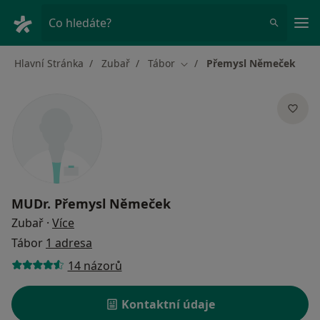
Hla
Co hledáte?
Hlavní Stránka
Zubař
Tábor
Přemysl Němeček
Změna města
MUDr.
Přemysl Němeček
o specializacích
Zubař
·
Více
Tábor
1 adresa
14 názorů
Kontaktní údaje