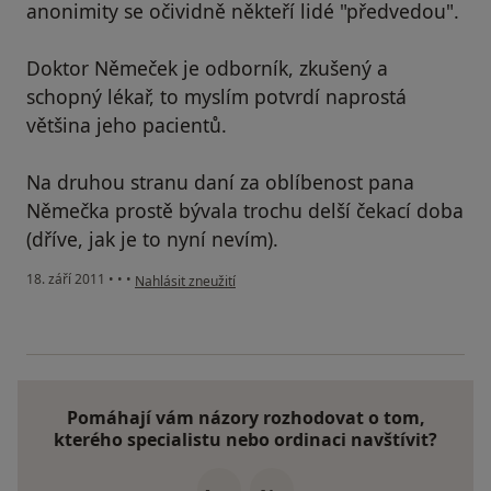
anonimity se očividně někteří lidé "předvedou".
Doktor Němeček je odborník, zkušený a
schopný lékař, to myslím potvrdí naprostá
většina jeho pacientů.
Na druhou stranu daní za oblíbenost pana
Němečka prostě bývala trochu delší čekací doba
(dříve, jak je to nyní nevím).
podle názoru uživatele Pacient
18. září 2011
•
•
•
Nahlásit zneužití
Pomáhají vám názory rozhodovat o tom,
kterého specialistu nebo ordinaci navštívit?