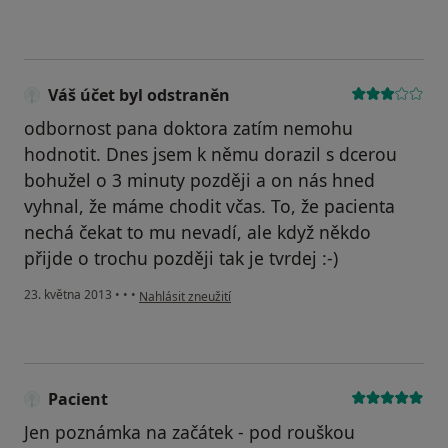
Váš účet byl odstraněn
odbornost pana doktora zatím nemohu
hodnotit. Dnes jsem k němu dorazil s dcerou
bohužel o 3 minuty později a on nás hned
vyhnal, že máme chodit včas. To, že pacienta
nechá čekat to mu nevadí, ale když někdo
přijde o trochu později tak je tvrdej :-)
podle názoru uživatele Váš účet byl odstraněn
23. května 2013
•
•
•
Nahlásit zneužití
Pacient
Jen poznámka na začátek - pod rouškou