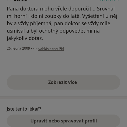
Pana doktora mohu vřele doporučit... Srovnal
mi horní i dolní zoubky do latě. Vyšetření u něj
byla vždy příjemná, pan doktor se vždy mile
usmíval a byl ochotný odpovědět mi na
jakýkoliv dotaz.
podle názoru uživatele Lenka
26. ledna 2009
•
•
•
Nahlásit zneužití
Zobrazit více
výše uvedené názory
Jste tento lékař?
Upravit nebo spravovat profil