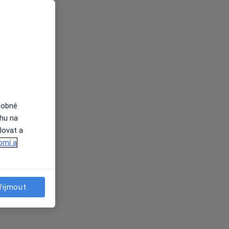
dobné
ahu na
lovat a
omí a
řijmout