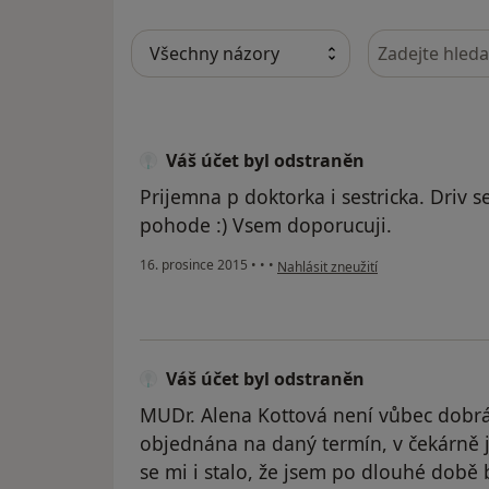
Hledejte v ná
Váš účet byl odstraněn
Prijemna p doktorka i sestricka. Driv s
pohode :) Vsem doporucuji.
podle názoru uživatele Váš účet by
16. prosince 2015
•
•
•
Nahlásit zneužití
Váš účet byl odstraněn
MUDr. Alena Kottová není vůbec dobrá 
objednána na daný termín, v čekárně j
se mi i stalo, že jsem po dlouhé době