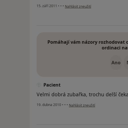
podle názoru uživatele Pacient
15. září 2011
•
•
•
Nahlásit zneužití
Pomáhají vám názory rozhodovat o 
ordinaci na
Ano
Pacient
Velmi dobrá zubařka, trochu delší ček
podle názoru uživatele Pacient
19. dubna 2010
•
•
•
Nahlásit zneužití