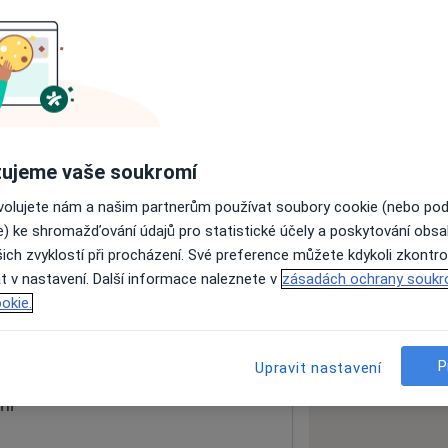
ách nejsou k dispozici
ádné informace o svých službách.
ujeme vaše soukromí
ovolujete nám a našim partnerům používat soubory cookie (nebo po
e) ke shromažďování údajů pro statistické účely a poskytování obs
ich zvyklostí při procházení. Své preference můžete kdykoli zkontro
t v nastavení. Další informace naleznete v
zásadách ochrany soukr
okie.
 mapu
 otevře v nové záložce
P
Upravit nastavení
ní