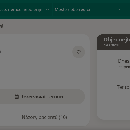
ace, nemoc nebo příjmení
Město nebo region
vá
Objednejt
Neaktivní
á
ích
Dnes
9 Srpen
Tento 
Rezervovat termín
Názory pacientů (10)