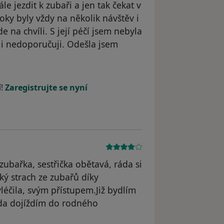
 jezdit k zubaři a jen tak čekat v
oky byly vždy na několik návštěv i
de na chvíli. S její péčí jsem nebyla
ji nedoporučuji. Odešla jsem
dstraněn
í!
Zaregistrujte se nyní
zubařka, sestřička obětavá, ráda si
ý strach ze zubařů díky
léčila, svým přístupem.Již bydlím
ráda dojíždím do rodného