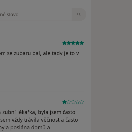
zorech
em se zubaru bal, ale tady je to v
l odstraněn
zubní lékařka, byla jsem často
sem vždy trávila věčnost a často
 byla poslána domů a