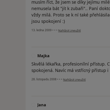
musím říct, že jsem se díky jejímu mi
nemusela bát "jít k zubaři".. Paní dokt
vždy milá. Proto se k ní také přehlási
jsou spokojení :)
podle názoru uživatele Ája
13. ledna 2009
•
•
•
Nahlásit zneužití
Majka
M
Skvělá lékařka, profesionílní přístup. 
spokojená. Navíc má vstřícný přístup i
podle názoru uživatele Majka
28. listopadu 2008
•
•
•
Nahlásit zneužití
Jana
J