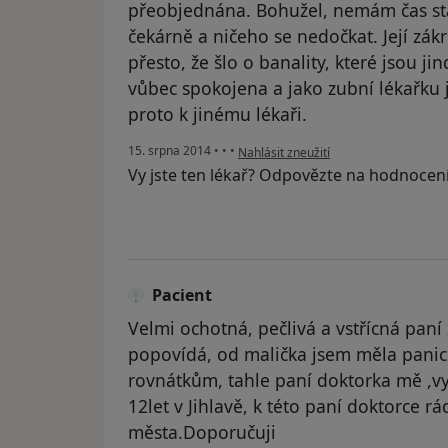
přeobjednána. Bohužel, nemám čas stále
čekárně a ničeho se nedočkat. Její zákr
přesto, že šlo o banality, které jsou jin
vůbec spokojena a jako zubní lékařku 
proto k jinému lékaři.
podle názoru uživatele Váš účet byl o
15. srpna 2014
•
•
•
Nahlásit zneužití
Vy jste ten lékař? Odpovězte na hodnocen
Pacient
Velmi ochotná, pečlivá a vstřícná paní 
popovídá, od malička jsem měla panick
rovnátkům, tahle paní doktorka mě ,vy
12let v Jihlavě, k této paní doktorce 
města.Doporučuji