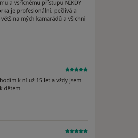
lému a vsřícnému přístupu NIKDY
orka je profesionální, pečlivá a
la většina mých kamarádů a všichni
Chodím k ní už 15 let a vždy jsem
 k dětem.