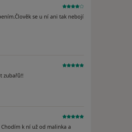
ním.Člověk se u ní ani tak nebojí
t zubařů!!
. Chodím k ní už od malinka a