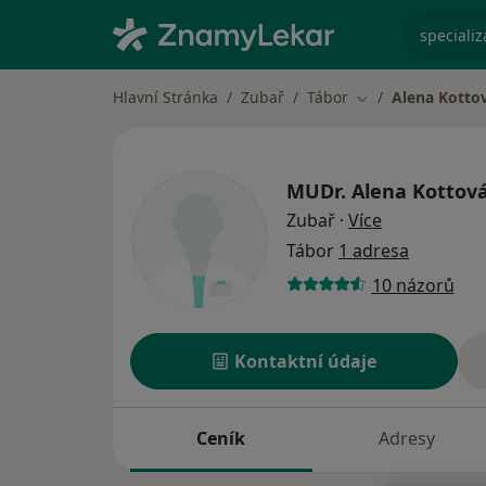
specializ
Hlavní Stránka
Zubař
Tábor
Alena Kotto
Změna města
MUDr.
Alena Kottov
o specializac
Zubař
·
Více
Tábor
1 adresa
10 názorů
Kontaktní údaje
Ceník
Adresy