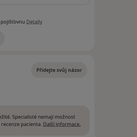
 pojišťovnu
Detaily
adrese
Přidejte svůj názor
žité. Specialisté nemají možnost
Další informace o názor
 recenze pacienta.
Další informace.