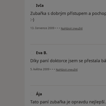
Ivča
I
Zubařka s dobrým přístupem a pochope
:-)
podle názoru uživatele Ivča
13. července 2009
•
•
•
Nahlásit zneužití
Eva B.
E
Díky paní doktorce jsem se přestala bá
podle názoru uživatele Eva B.
5. května 2009
•
•
•
Nahlásit zneužití
Ája
Á
Tato paní zubařka je opravdu nejlepší