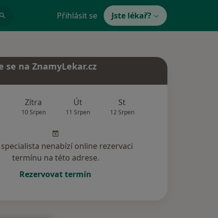
Přihlásit se
Jste lékař?
e se na ZnamyLekar.cz
Zítra
Út
St
Čt
Pá
10 Srpen
11 Srpen
12 Srpen
13 Srpen
14 Srp
specialista nenabízí online rezervaci
termínu na této adrese.
Rezervovat termín