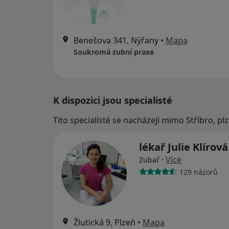
Benešova 341, Nýřany
•
Mapa
Soukromá zubní praxe
K dispozici jsou specialisté
Tito specialisté se nacházejí mimo Stříbro, p
lékař Julie Klírov
·
Více
Zubař
129 názorů
Žlutická 9, Plzeň
•
Mapa