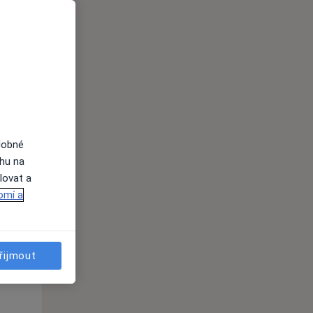
Po
Út
St
10 Srpen
11 Srpen
12 Srpen
i
dobné
ahu na
lovat a
omí a
řijmout
Po
Út
St
10 Srpen
11 Srpen
12 Srpen