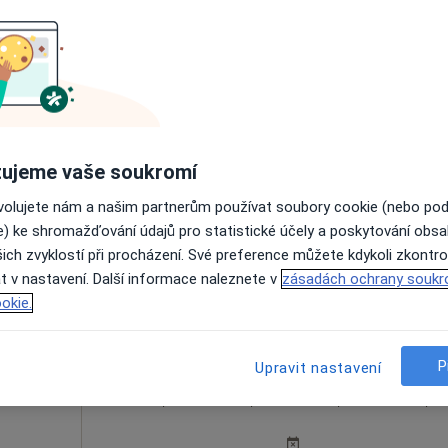
mec
Dnes
Zítra
So
Ne
6 Srpen
7 Srpen
8 Srpen
9 Srpen
Online rezervace termínu není k dispozic
ujeme vaše soukromí
Rezervovat termín
ovolujete nám a našim partnerům používat soubory cookie (nebo po
e) ke shromažďování údajů pro statistické účely a poskytování obs
ich zvyklostí při procházení. Své preference můžete kdykoli zkontro
t v nastavení. Další informace naleznete v
zásadách ochrany soukr
okie.
P
Upravit nastavení
čka
Dnes
Zítra
So
Ne
6 Srpen
7 Srpen
8 Srpen
9 Srpen