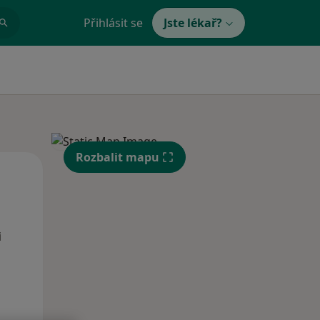
Přihlásit se
Jste lékař?
Rozbalit mapu
Po
Út
St
10 Srpen
11 Srpen
12 Srpen
i