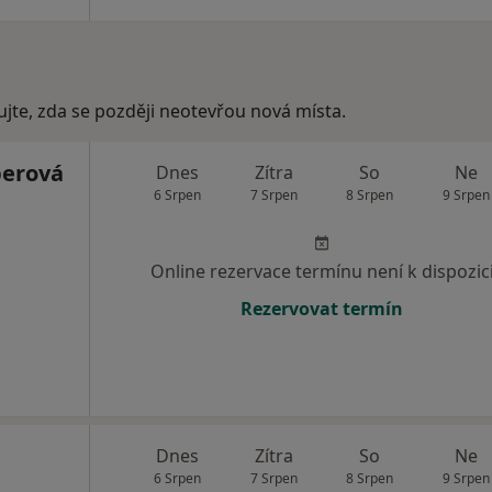
ujte, zda se později neotevřou nová místa.
berová
Dnes
Zítra
So
Ne
6 Srpen
7 Srpen
8 Srpen
9 Srpen
Online rezervace termínu není k dispozic
Rezervovat termín
Dnes
Zítra
So
Ne
6 Srpen
7 Srpen
8 Srpen
9 Srpen