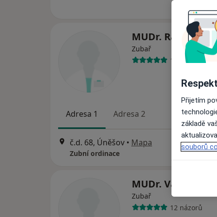
MUDr. Radim Ně
Zubař
10 názorů
Respekt
Přijetím p
technologi
Adresa 1
Adresa 2
základě vaš
aktualizova
č.d. 68, Úněšov
•
Mapa
souborů co
Zubní ordinace
MUDr. Václav Rou
Zubař
12 názorů