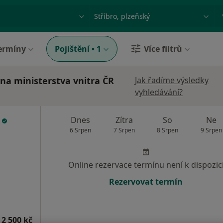
ace, nemoc nebo příjmení
Město nebo region
ermíny
Pojištění
•
1
Více filtrů
vna ministerstva vnitra ČR
Jak řadíme výsledky
vyhledávání?
k
Dnes
Zítra
So
Ne
6 Srpen
7 Srpen
8 Srpen
9 Srpen
Online rezervace termínu není k dispozic
Rezervovat termín
 2 500 kč