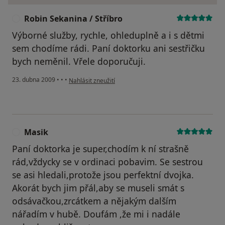
Robin Sekanina / Stříbro
R
Výborné služby, rychle, ohleduplně a i s dětmi
sem chodíme rádi. Paní doktorku ani sestřičku
bych neměnil. Vřele doporučuji.
podle názoru uživatele Robin Sekanina / Stříbro
23. dubna 2009
•
•
•
Nahlásit zneužití
Masik
M
Paní doktorka je super,chodím k ní strašně
rád,vždycky se v ordinaci pobavim. Se sestrou
se asi hledali,protože jsou perfektní dvojka.
Akorát bych jim přál,aby se museli smát s
odsávačkou,zrcátkem a nějakým dalším
nářadím v hubě. Doufám ,že mi i nadále