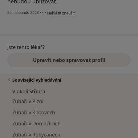
nebudou ubližovat.
podle názoru uživatele Masik
25. listopadu 2008
•
•
•
Nahlásit zneužití
Jste tento lékař?
Upravit nebo spravovat profil
Související vyhledávání
V okolí Stříbra
Zubaři v Plzni
Zubaři v Klatovech
Zubaři v Domažlicích
Zubaři v Rokycanech