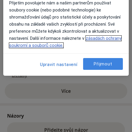
Přijetím povolujete nám a našim partnerům používat
soubory cookie (nebo podobné technologie) ke
Přiblížit mapu
shromažďování údajů pro statistické účely a poskytování
se otevře v nové záložce
obsahu na základě vašich zvyklostí při procházení. Své
preference můžete kdykoli zkontrolovat a aktualizovat v
Dostupnost
Na této adrese online kalendář není aktivní
nastavení. Další informace naleznete v
zásadách ochrany
Co mám v takové situaci udělat?
soukromí a souborů cookie.
Způsoby platby (soukromé návštěvy)
Přijmout
Upravit nastavení
Na teto adrese lékař přijímá pacienty na pojišťovnu
Detaily
Více
o adrese
Názory
Přidejte svůj názor