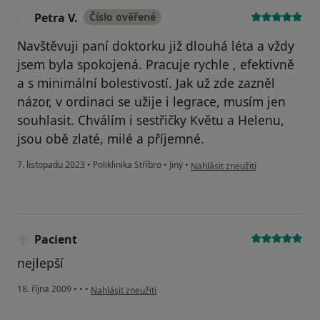
Petra V.
Číslo ověřené
P
Navštěvuji paní doktorku již dlouhá léta a vždy
jsem byla spokojená. Pracuje rychle , efektivně
a s minimální bolestivostí. Jak už zde zazněl
názor, v ordinaci se užije i legrace, musím jen
souhlasit. Chválím i sestřičky Květu a Helenu,
jsou obě zlaté, milé a příjemné.
podle názoru uživatele Petra V.
7. listopadu 2023
•
Poliklinika Stříbro
•
Jiný
•
Nahlásit zneužití
Pacient
nejlepší
podle názoru uživatele Pacient
18. října 2009
•
•
•
Nahlásit zneužití