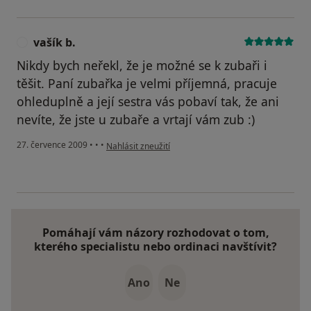
vašík b.
V
Nikdy bych neřekl, že je možné se k zubaři i
těšit. Paní zubařka je velmi příjemná, pracuje
ohleduplně a její sestra vás pobaví tak, že ani
nevíte, že jste u zubaře a vrtají vám zub :)
podle názoru uživatele vašík b.
27. července 2009
•
•
•
Nahlásit zneužití
Pomáhají vám názory rozhodovat o tom,
kterého specialistu nebo ordinaci navštívit?
Ano
Ne