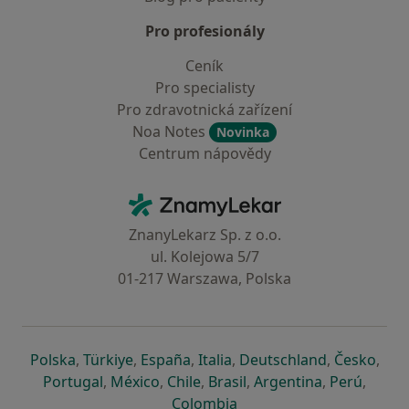
Pro profesionály
Ceník
Pro specialisty
Pro zdravotnická zařízení
Noa Notes
Novinka
Centrum nápovědy
Kontakt
ZnamyLekar - Hlavní stránka
ZnanyLekarz Sp. z o.o.
ul. Kolejowa 5/7
01-217 Warszawa, Polska
se otevře v nové záložce
se otevře v nové záložce
se otevře v nové záložce
se otevře v nové záložce
se otevře v 
se o
Polska
,
Türkiye
,
España
,
Italia
,
Deutschland
,
Česko
,
se otevře v nové záložce
se otevře v nové záložce
se otevře v nové záložce
se otevře v nové záložc
se otevře v 
se ote
Portugal
,
México
,
Chile
,
Brasil
,
Argentina
,
Perú
,
se otevře v nové záložce
Colombia