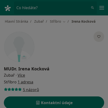
Hla
Co hledáte?
Hlavní Stránka
Zubař
Stříbro
Irena Kocková
Změna města
MUDr.
Irena Kocková
o specializacích
Zubař
·
Více
Stříbro
1 adresa
5 názorů
Kontaktní údaje