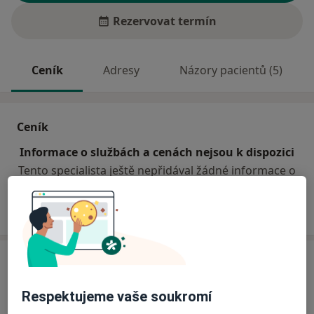
Rezervovat termín
Ceník
Adresy
Názory pacientů (5)
Ceník
Informace o službách a cenách nejsou k dispozici
Tento specialista ještě nepřidával žádné informace o
svých službách.
Adresa
Poliklinika Stříbro
Respektujeme vaše soukromí
Benešova 511,
Stříbro
349 01