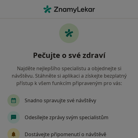
Hla
Zubař • Stříbro, plzeňský
Filtry
• 1
Mapa
Doporučení zubaři s Oborová zdravotní
Pečujte o své zdraví
pojišťovna Stříbro
Jak řadíme výsledky vyhledávání?
Najděte nejlepšího specialistu a objednejte si
návštěvu. Stáhněte si aplikaci a získejte bezplatný
přístup k všem funkcím připraveným pro vás:
Snadno spravujte své návštěvy
Odesílejte zprávy svým specialistům
MUDr. Petr Kocek
Dostávejte připomenutí o návštěvě
Zubař