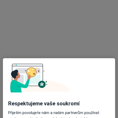
MUDr. Alena Gruberová
Zubař
8 názorů
Hradecká 435, Stod
•
Mapa
Odborný stomatolog
Tento specialista nenabízí online rezervaci termínu na této adrese.
Rezervovat termín
K dispozici jsou specialisté
Tito specialisté se nacházejí mimo Stříbro, plzeňský,
v oblastech blízkých vašemu vyhledávání.
Respektujeme vaše soukromí
Přijetím povolujete nám a našim partnerům používat