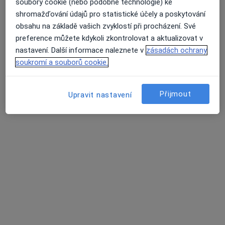
soubory cookie (nebo podobné technologie) ke
shromažďování údajů pro statistické účely a poskytování
obsahu na základě vašich zvyklostí při procházení. Své
preference můžete kdykoli zkontrolovat a aktualizovat v
lékař Julie Klírová
nastavení. Další informace naleznete v
zásadách ochrany
·
Více
Zubař
soukromí a souborů cookie.
129 názorů
Žlutická 9, Plzeň
•
Mapa
Přijmout
Upravit nastavení
White Smile Dental Clinic
Ošetření kazu/plomba
od 1 000 kč
Tento specialista nenabízí online rezervaci termínu na této adrese.
Rezervovat termín