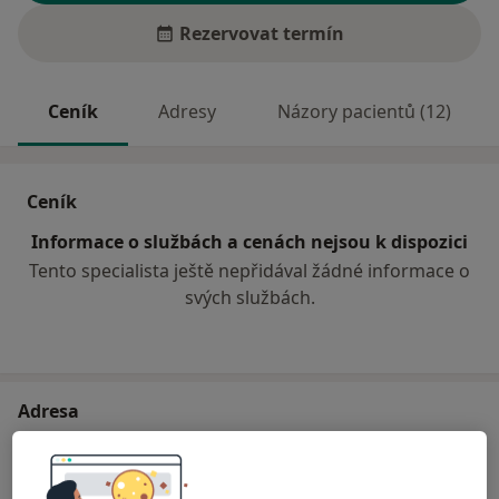
Rezervovat termín
Ceník
Adresy
Názory pacientů (12)
Ceník
Informace o službách a cenách nejsou k dispozici
Tento specialista ještě nepřidával žádné informace o
svých službách.
Adresa
Poliklinika Stříbro
Benešova 511,
Stříbro
349 01