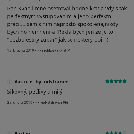
Pan Kvapil,mne osetroval hodne krat a vdy s tak
perfektnym vystupovanim a jeho perfektni
praci....jsem s nim naprosto spokojena,nikdy
bych ho nemnenila !Rekla bych jen ze je to
"bezbolestny zubar" jak se nektery boji :)
podle názoru uživatele Váš účet byl odstraněn
15. března 2010
•
•
•
Nahlásit zneužití
Váš účet byl odstraněn
Šikovný, pečlivý a milý.
podle názoru uživatele Váš účet byl odstraněn
25. února 2010
•
•
•
Nahlásit zneužití
Pacient