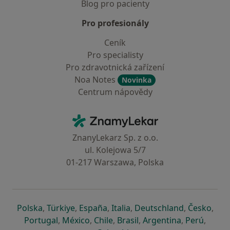
Blog pro pacienty
Pro profesionály
Ceník
Pro specialisty
Pro zdravotnická zařízení
Noa Notes
Novinka
Centrum nápovědy
Kontakt
ZnamyLekar - Hlavní stránka
ZnanyLekarz Sp. z o.o.
ul. Kolejowa 5/7
01-217 Warszawa, Polska
se otevře v nové záložce
se otevře v nové záložce
se otevře v nové záložce
se otevře v nové záložce
se otevře v 
se o
Polska
,
Türkiye
,
España
,
Italia
,
Deutschland
,
Česko
,
se otevře v nové záložce
se otevře v nové záložce
se otevře v nové záložce
se otevře v nové záložc
se otevře v 
se ote
Portugal
,
México
,
Chile
,
Brasil
,
Argentina
,
Perú
,