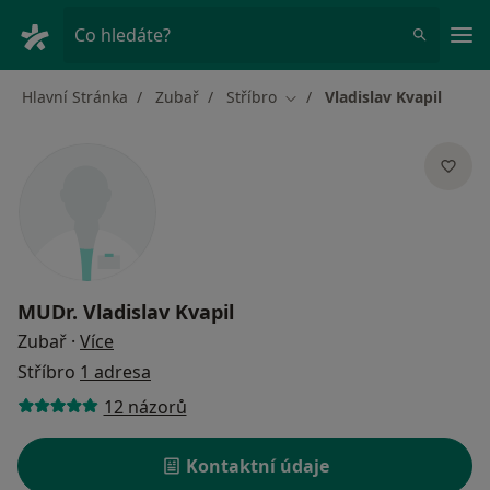
Hla
Co hledáte?
Hlavní Stránka
Zubař
Stříbro
Vladislav Kvapil
Změna města
MUDr.
Vladislav Kvapil
o specializacích
Zubař
·
Více
Stříbro
1 adresa
12 názorů
Kontaktní údaje