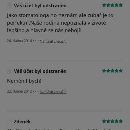
Váš účet byl odstraněn
Jako stomatologa ho neznám,ale zubař je to
perfektní.Naše rodina nepoznala v životě
lepšího,a hlavně se nás nebojí!
podle názoru uživatele Váš účet byl odstraněn
24. dubna 2014
•
•
•
Nahlásit zneužití
Váš účet byl odstraněn
Neměnil bych!
podle názoru uživatele Váš účet byl odstraněn
22. dubna 2012
•
•
•
Nahlásit zneužití
Zdeněk
Z