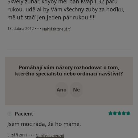
Skvělý zubař, kdyby měl pan Kvapil 32 párů
rukou, udělal by Vám všechny zuby za hoďku,
mě už stačí jen jeden pár rukou !!!!
podle názoru uživatele Zdeněk
13. dubna 2012
•
•
•
Nahlásit zneužití
Pomáhají vám názory rozhodovat o tom,
kterého specialistu nebo ordinaci navštívit?
Ano
Ne
Pacient
Jsem moc ráda, že ho máme.
podle názoru uživatele Pacient
5. září 2011
•
•
•
Nahlásit zneužití