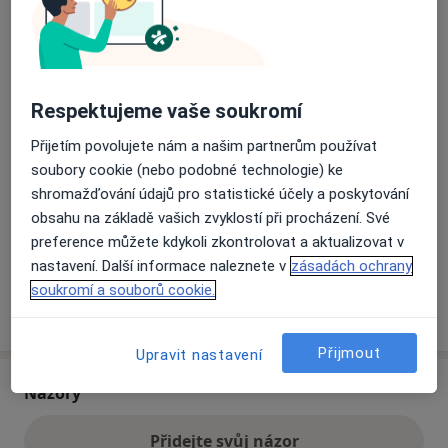
Přiblížit mapu
se otevře v nové záložce
Respektujeme vaše soukromí
Dostupnost
Na této adrese online kalendář není aktivní
Co mám v takové situaci udělat?
Přijetím povolujete nám a našim partnerům používat
soubory cookie (nebo podobné technologie) ke
shromažďování údajů pro statistické účely a poskytování
Způsoby platby (soukromé návštěvy)
obsahu na základě vašich zvyklostí při procházení. Své
Na teto adrese lékař přijímá pacienty na pojišťovnu
preference můžete kdykoli zkontrolovat a aktualizovat v
Detaily
nastavení. Další informace naleznete v
zásadách ochrany
soukromí a souborů cookie.
Více
o adrese
Přijmout
Upravit nastavení
Názory
Přidejte svůj názor