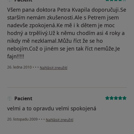
Všem pana doktora Petra Kvapila doporučuji.Se
starším nemám zkušenosti.Ale s Petrem jsem
nadevše zpokojená.Ke mě i k dětem je moc
hodný a trpělivý.Už k němu chodím asi 4 roky a
nikdy mě nezklamal.Můžu říct že se ho
nebojím.Což o jiném se jen tak říct nemůže.Je
fajn!!!!!
podle názoru uživatele Pacient
26. ledna 2010
•
•
•
Nahlásit zneužití
Pacient
velmi a to opravdu velmi spokojená
podle názoru uživatele Pacient
20. listopadu 2009
•
•
•
Nahlásit zneužití