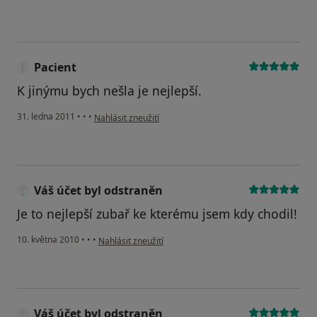
Pacient
K jinýmu bych nešla je nejlepší.
podle názoru uživatele Pacient
31. ledna 2011
•
•
•
Nahlásit zneužití
Váš účet byl odstraněn
Je to nejlepší zubař ke kterému jsem kdy chodil!
podle názoru uživatele Váš účet byl odstraněn
10. května 2010
•
•
•
Nahlásit zneužití
Váš účet byl odstraněn