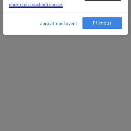
Poliklinika Stříbro
soukromí a souborů cookie.
Tento specialista nenabízí online rezervaci termínu na této adrese.
Přijmout
Rezervovat termín
Upravit nastavení
K dispozici jsou specialisté
Tito specialisté se nacházejí mimo Stříbro, plzeňský,
v oblastech blízkých vašemu vyhledávání.
MUDr. Mikuláš Havlík