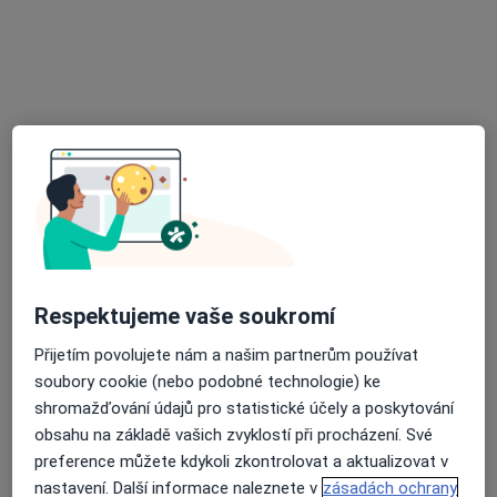
Závod Dioss, Nýřany
•
Mapa
Ordinace praktického lékaře
Tento specialista nenabízí online rezervaci termínu na této adrese.
Rezervovat termín
Respektujeme vaše soukromí
Přijetím povolujete nám a našim partnerům používat
MUDr. Zuzana Šímová
soubory cookie (nebo podobné technologie) ke
shromažďování údajů pro statistické účely a poskytování
Praktický lékař
obsahu na základě vašich zvyklostí při procházení. Své
13 názorů
preference můžete kdykoli zkontrolovat a aktualizovat v
Benešova 511, Stříbro
•
Mapa
nastavení. Další informace naleznete v
zásadách ochrany