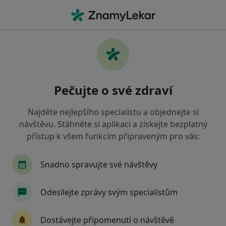
Hla
Praktický Lékař • Stříbro, plzeňský
Filtry
• 1
Mapa
Doporučení praktičtí lékaři s Zdravotní
Pečujte o své zdraví
pojišťovna ministerstva vnitra ČR Stříbro
Jak řadíme výsledky vyhledávání?
Najděte nejlepšího specialistu a objednejte si
návštěvu. Stáhněte si aplikaci a získejte bezplatný
přístup k všem funkcím připraveným pro vás:
Snadno spravujte své návštěvy
Odesílejte zprávy svým specialistům
MUDr. Jiří Kučera
Dostávejte připomenutí o návštěvě
Praktický lékař