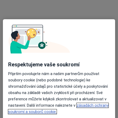
9. května 94, Zbýšov
•
Mapa
DENS caninus, s.r.o. - stomatologie
Tento specialista nenabízí online rezervaci termínu na této adrese.
Rezervovat termín
Respektujeme vaše soukromí
Přijetím povolujete nám a našim partnerům používat
soubory cookie (nebo podobné technologie) ke
shromažďování údajů pro statistické účely a poskytování
MDDr. Tereza Bicánková
obsahu na základě vašich zvyklostí při procházení. Své
Zubař
preference můžete kdykoli zkontrolovat a aktualizovat v
9. května 94, Zbýšov
•
Mapa
nastavení. Další informace naleznete v
zásadách ochrany
DENS caninus, s.r.o. - stomatologie
soukromí a souborů cookie.