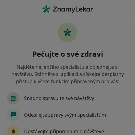
Hla
Zubař • Rosice, jihomoravský
Filtry
Mapa
Zubař Rosice
Pečujte o své zdraví
Jak řadíme výsledky vyhledávání?
Najděte nejlepšího specialistu a objednejte si
návštěvu. Stáhněte si aplikaci a získejte bezplatný
Jakou pojišťovnu máte?
přístup k všem funkcím připraveným pro vás:
Zdravotní pojišťovna ministerstva vnitra ČR
V
Snadno spravujte své návštěvy
Odesílejte zprávy svým specialistům
Dostávejte připomenutí o návštěvě