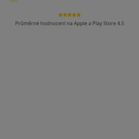
Průměrné hodnocení na Apple a Play Store 4.5
Věra Eiblová
Zubař
Letkovská 2, Oslavany
•
Mapa
Zubní laboratoř
Tento specialista nenabízí online rezervaci termínu na této adrese.
Rezervovat termín