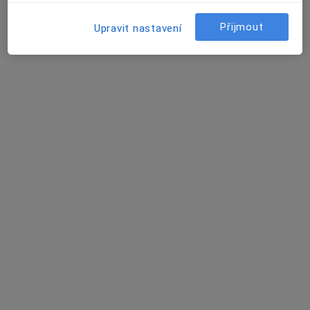
Tento specialista nenabízí online rezervaci termínu na této adrese.
Přijmout
Upravit nastavení
Rezervovat termín
MDDr. Magdaléna Varadínková
Zubař
9. května 94, Zbýšov
•
Mapa
DENS caninus, s.r.o. - stomatologie
Tento specialista nenabízí online rezervaci termínu na této adrese.
Rezervovat termín