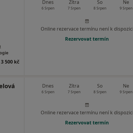
Dnes
Zítra
So
Ne
6 Srpen
7 Srpen
8 Srpen
9 Srpen
Online rezervace termínu není k dispozic
Rezervovat termín
a
ogie
 3 500 kč
elová
Dnes
Zítra
So
Ne
6 Srpen
7 Srpen
8 Srpen
9 Srpen
Online rezervace termínu není k dispozic
Rezervovat termín