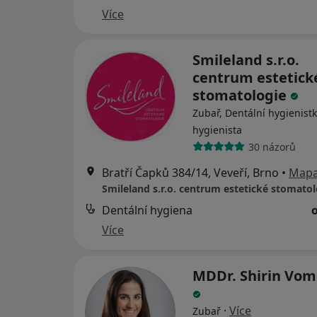
Více
Smileland s.r.o.
centrum estetick
stomatologie
Zubař, Dentální hygienistk
hygienista
30 názorů
Bratří Čapků 384/14, Veveří, Brno
•
Map
Smileland s.r.o. centrum estetické stomatol
Dentální hygiena
Více
MDDr. Shirin Vom
·
Více
Zubař