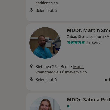
Karident s.r.o.
Bělení zubů
MDDr. Martin Sm
·
V
Zubař, Stomatochirurg
7 názorů
Bieblova 22a, Brno
•
Mapa
Stomatologie s úsměvem s.r.o
Bělení zubů
od
MDDr. Sabina Prc