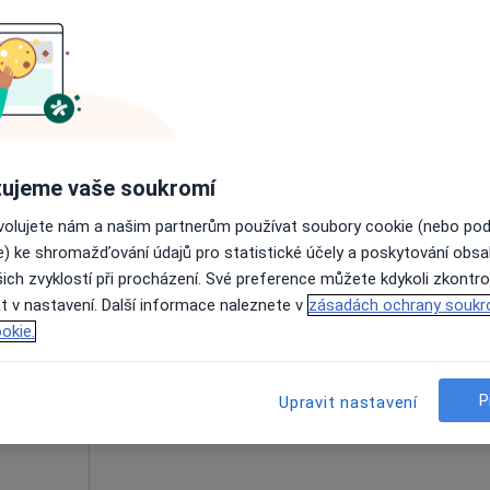
tr
Dnes
Zítra
So
Ne
6 Srpen
7 Srpen
8 Srpen
9 Srpen
Online rezervace termínu není k dispozic
Rezervovat termín
ujeme vaše soukromí
ovolujete nám a našim partnerům používat soubory cookie (nebo po
e) ke shromažďování údajů pro statistické účely a poskytování obs
ich zvyklostí při procházení. Své preference můžete kdykoli zkontro
tiková
Dnes
Zítra
So
Ne
t v nastavení. Další informace naleznete v
zásadách ochrany soukr
6 Srpen
7 Srpen
8 Srpen
9 Srpen
okie.
Online rezervace termínu není k dispozic
P
Upravit nastavení
Rezervovat termín