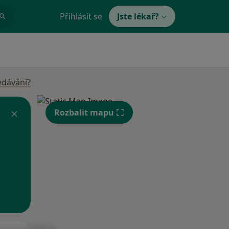
Přihlásit se
Jste lékař?
edávání?
Rozbalit mapu