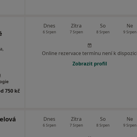
Dnes
Zítra
So
Ne
é
6 Srpen
7 Srpen
8 Srpen
9 Srpen
a,
Online rezervace termínu není k dispozic
Zobrazit profil
a
ogie
od 750 kč
elová
Dnes
Zítra
So
Ne
6 Srpen
7 Srpen
8 Srpen
9 Srpen