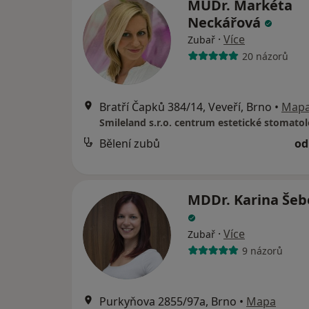
MUDr. Markéta
Neckářová
·
Více
Zubař
20 názorů
Bratří Čapků 384/14, Veveří, Brno
•
Map
Smileland s.r.o. centrum estetické stomatol
Bělení zubů
od
MDDr. Karina Šeb
·
Více
Zubař
9 názorů
Purkyňova 2855/97a, Brno
•
Mapa