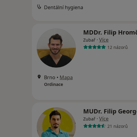
Dentální hygiena
MDDr. Filip Hrom
·
Více
Zubař
12 názorů
Brno
•
Mapa
Ordinace
MUDr. Filip Geor
·
Více
Zubař
21 názorů