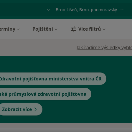
ace, nemoc nebo příjmení
Město nebo region
ermíny
Pojištění
Více filtrů
Jak řadíme výsledky vyhl
Zdravotní pojišťovna ministerstva vnitra ČR
ská průmyslová zdravotní pojišťovna
Zobrazit více