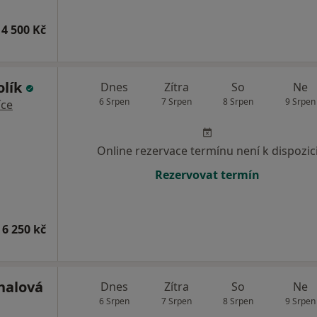
4 500 Kč
olík
Dnes
Zítra
So
Ne
6 Srpen
7 Srpen
8 Srpen
9 Srpen
íce
Online rezervace termínu není k dispozic
Rezervovat termín
 6 250 kč
halová
Dnes
Zítra
So
Ne
6 Srpen
7 Srpen
8 Srpen
9 Srpen