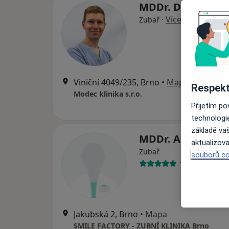
MDDr. David Rich
·
Více
Zubař
Viniční 4049/235, Brno
•
Mapa
Respekt
Modec klinika s.r.o.
Přijetím p
technologi
základě vaš
MDDr. Alica Klieš
aktualizova
Zubař
souborů co
1 názor
Jakubská 2, Brno
•
Mapa
SMILE FACTORY - ZUBNÍ KLINIKA Brno