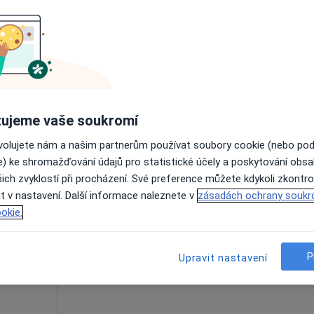
rová
Dnes
Zítra
So
Ne
6 Srpen
7 Srpen
8 Srpen
9 Srpen
a
Online rezervace termínu není k dispozic
Rezervovat termín
ujeme vaše soukromí
ovolujete nám a našim partnerům používat soubory cookie (nebo po
e) ke shromažďování údajů pro statistické účely a poskytování obs
ich zvyklostí při procházení. Své preference můžete kdykoli zkontro
Dnes
Zítra
So
Ne
t v nastavení. Další informace naleznete v
zásadách ochrany soukr
6 Srpen
7 Srpen
8 Srpen
9 Srpen
okie.
Online rezervace termínu není k dispozic
P
Upravit nastavení
Rezervovat termín