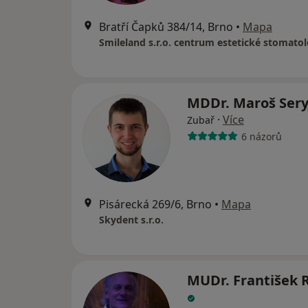
Bratří Čapků 384/14, Brno
•
Mapa
Smileland s.r.o. centrum estetické stomatol
MDDr. Maroš Ser
·
Více
Zubař
6 názorů
Pisárecká 269/6, Brno
•
Mapa
Skydent s.r.o.
MUDr. František 