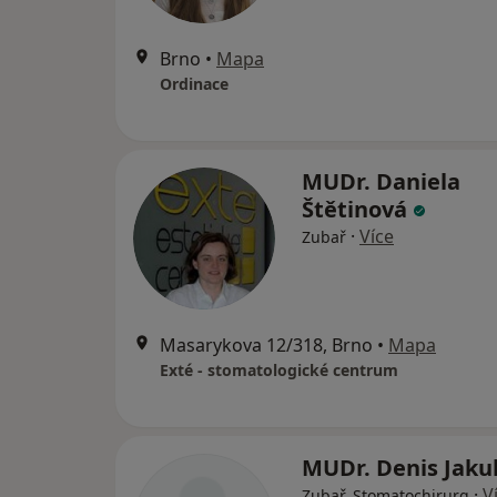
Brno
•
Mapa
Ordinace
MUDr. Daniela
Štětinová
·
Více
Zubař
Masarykova 12/318, Brno
•
Mapa
Exté - stomatologické centrum
MUDr. Denis Jak
·
V
Zubař, Stomatochirurg