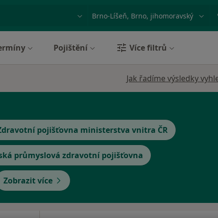
ace, nemoc nebo příjmení
Město nebo region
ermíny
Pojištění
Více filtrů
Jak řadíme výsledky vyhl
Zdravotní pojišťovna ministerstva vnitra ČR
ská průmyslová zdravotní pojišťovna
Zobrazit více