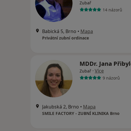
Zubař
14 názorů
Babická 5, Brno
•
Mapa
Privátní zubní ordinace
MDDr. Jana Přiby
·
Více
Zubař
9 názorů
Jakubská 2, Brno
•
Mapa
SMILE FACTORY - ZUBNÍ KLINIKA Brno