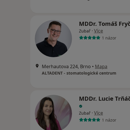
MDDr. Tomáš Fry
·
Více
Zubař
1 názor
Merhautova 224, Brno
•
Mapa
ALTADENT - stomatologické centrum
MDDr. Lucie Trňá
·
Více
Zubař
1 názor