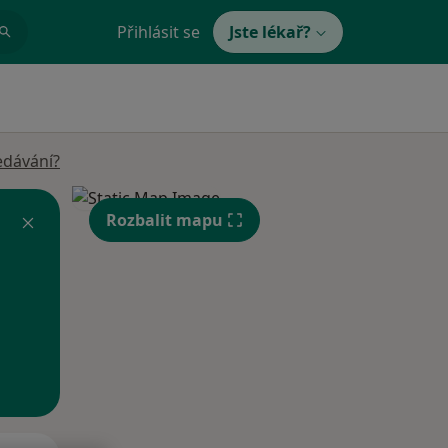
Přihlásit se
Jste lékař?
edávání?
Rozbalit mapu