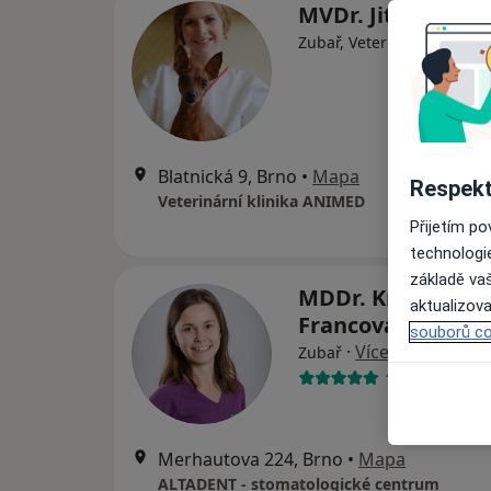
MVDr. Jitka Pfeif
Zubař, Veterinář, Internist
Blatnická 9, Brno
•
Mapa
Respekt
Veterinární klinika ANIMED
Přijetím p
technologi
základě vaš
MDDr. Kristýna
aktualizova
Francová
souborů co
·
Více
Zubař
1 názor
Merhautova 224, Brno
•
Mapa
ALTADENT - stomatologické centrum