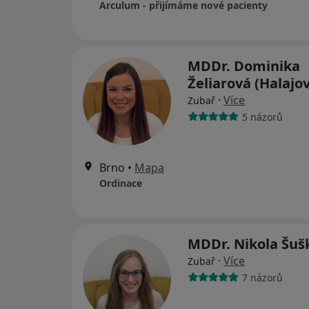
Arculum - přijímáme nové pacienty
MDDr. Dominika
Želiarová (Halajo
·
Více
Zubař
5 názorů
Brno
•
Mapa
Ordinace
MDDr. Nikola Šu
·
Více
Zubař
7 názorů