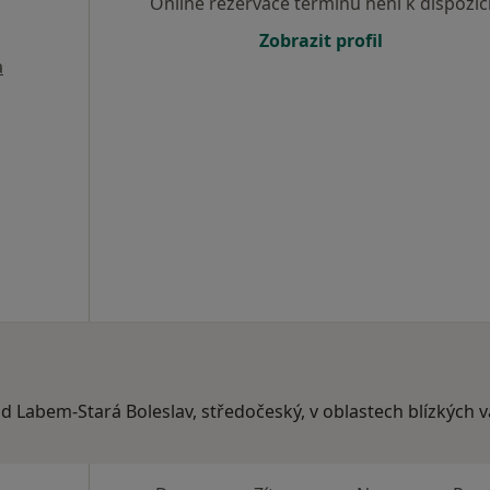
Online rezervace termínu není k dispozic
Zobrazit profil
a
ad Labem-Stará Boleslav, středočeský, v oblastech blízkých