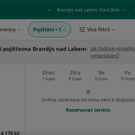
ace, nemoc nebo příjmení
Město nebo region
ermíny
Pojištění
•
1
Více filtrů
í pojišťovna Brandýs nad Labem-
Jak řadíme výsledky
vyhledávání?
Dnes
Zítra
Ne
Po
7 Srpen
8 Srpen
9 Srpen
10 Srpe
Online rezervace termínu není k dispozic
Rezervovat termín
 4 170 kč