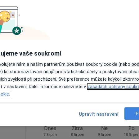
etsova
Dnes
Zítra
Ne
Po
7 Srpen
8 Srpen
9 Srpen
10 Srpe
ujeme vaše soukromí
Online rezervace termínu není k dispozic
ovolujete nám a našim partnerům používat soubory cookie (nebo po
Rezervovat termín
e) ke shromažďování údajů pro statistické účely a poskytování obs
ich zvyklostí při procházení. Své preference můžete kdykoli zkontro
t v nastavení. Další informace naleznete v
zásadách ochrany soukr
7 000 Kč
okie.
P
Upravit nastavení
Dnes
Zítra
Ne
Po
7 Srpen
8 Srpen
9 Srpen
10 Srpe