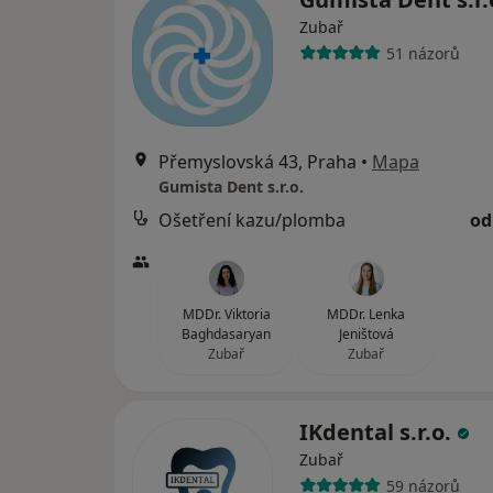
Zubař
51 názorů
Přemyslovská 43, Praha
•
Mapa
Gumista Dent s.r.o.
Ošetření kazu/plomba
od
MDDr. Viktoria
MDDr. Lenka
Baghdasaryan
Jeništová
Zubař
Zubař
IKdental s.r.o.
Zubař
59 názorů