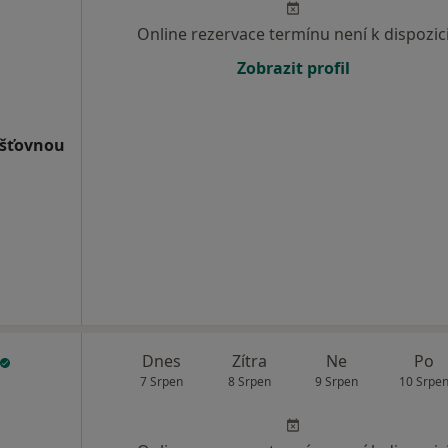
Online rezervace termínu není k dispozic
Zobrazit profil
išťovnou
Dnes
Zítra
Ne
Po
7 Srpen
8 Srpen
9 Srpen
10 Srpe