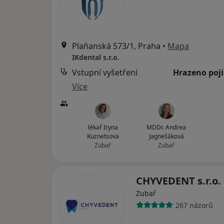
Plaňanská 573/1, Praha
•
Mapa
IKdental s.r.o.
Vstupní vyšetření
Hrazeno poj
Více
lékař Iryna
MDDr. Andrea
Kuznetsova
Jagnešáková
Zubař
Zubař
CHYVEDENT s.r.o.
Zubař
267 názorů