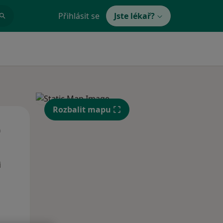
Přihlásit se
Jste lékař?
Rozbalit mapu
Út
St
Čt
n
11 Srpen
12 Srpen
13 Srpen
i