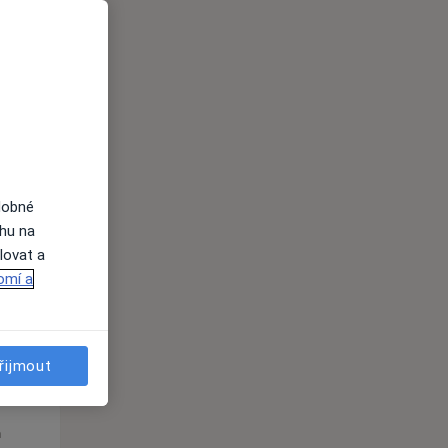
Út
St
Čt
n
11 Srpen
12 Srpen
13 Srpen
i
dobné
ahu na
lovat a
omí a
řijmout
Út
St
Čt
n
11 Srpen
12 Srpen
13 Srpen