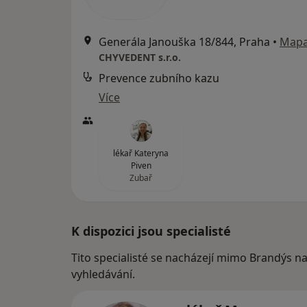
Generála Janouška 18/844, Praha
•
Map
CHYVEDENT s.r.o.
Prevence zubního kazu
Více
lékař Kateryna
Piven
Zubař
K dispozici jsou specialisté
Tito specialisté se nacházejí mimo Brandýs n
vyhledávání.