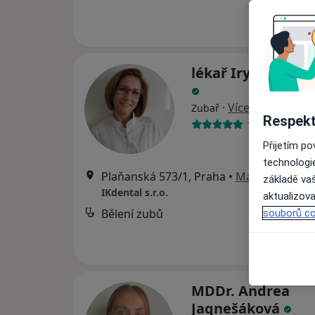
lékař Iryna Kuzn
·
Více
Zubař
Respekt
101 názorů
Přijetím p
technologi
Plaňanská 573/1, Praha
•
Mapa
základě vaš
IKdental s.r.o.
aktualizova
Bělení zubů
souborů co
MDDr. Andrea
Jagnešáková