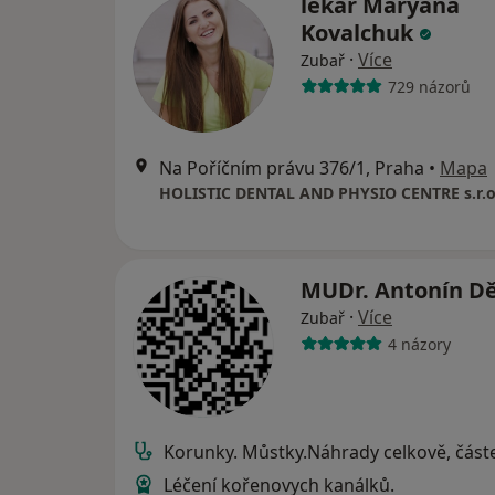
lékař Maryana
Kovalchuk
·
Více
Zubař
729 názorů
Na Poříčním právu 376/1, Praha
•
Mapa
HOLISTIC DENTAL AND PHYSIO CENTRE s.r.o
MUDr. Antonín D
·
Více
Zubař
4 názory
Korunky. Můstky.Náhrady celkově, část
Léčení kořenovych kanálků.