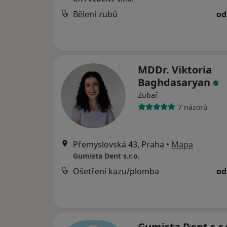
Bělení zubů
od
MDDr. Viktoria
Baghdasaryan
Zubař
7 názorů
Přemyslovská 43, Praha
•
Mapa
Gumista Dent s.r.o.
Ošetření kazu/plomba
od
Gumista Dent s.r.