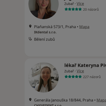
·
Více
Zubař
20 názorů
Plaňanská 573/1, Praha
•
Mapa
IKdental s.r.o.
Bělení zubů
lékař Kateryna P
·
Více
Zubař
227 názorů
Generála Janouška 18/844, Praha
•
Map
CHYVEDENT s.r.o.