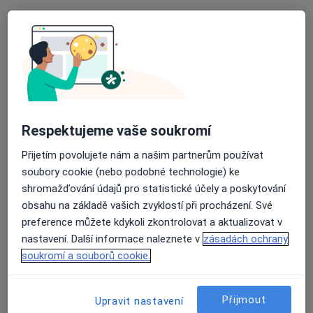
Viscerum - Centrum orgánové
rehabilitace
Rehabilitační lékař
Karlovarská 24,
•
Mapa
Respektujeme vaše soukromí
Viscerum - Centrum orgánové rehabilitace
Přijetím povolujete nám a našim partnerům používat
Tato klinika nemá specialisty s dostupnými termíny v online kalendáři
soubory cookie (nebo podobné technologie) ke
Zobrazit profil
shromažďování údajů pro statistické účely a poskytování
obsahu na základě vašich zvyklostí při procházení. Své
preference můžete kdykoli zkontrolovat a aktualizovat v
nastavení. Další informace naleznete v
zásadách ochrany
soukromí a souborů cookie.
Přijmout
Upravit nastavení