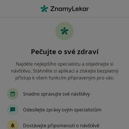
Hla
Rokycany, plzeňský
Filtry
• 1
Mapa
Rokycany
Pečujte o své zdraví
Jak řadíme výsledky vyhledávání?
Najděte nejlepšího specialistu a objednejte si
návštěvu. Stáhněte si aplikaci a získejte bezplatný
Jakého specialistu hledáte?
přístup k všem funkcím připraveným pro vás:
Zubař
Gynekolog
Internista
Praktick
Snadno spravujte své návštěvy
Odesílejte zprávy svým specialistům
Dostávejte připomenutí o návštěvě