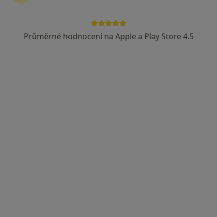
Průměrné hodnocení na Apple a Play Store 4.5
Medical Institut care s.r.o.
·
Více
Dentální hygienistka, hygienista, Dermatolog, Ortoped
Adresa 1
Adresa 2
Bezručova 16, Plzeň
•
Mapa
Medical Institut care s.r.o.
Konzultace
Cena nebyla přidána
Tato klinika nemá specialisty s dostupnými termíny v online kalendáři
Zobrazit profil