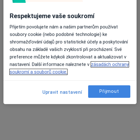
Adresa 1
Adresa 2
Respektujeme vaše soukromí
Dukelských hrdinů 75, Planá
•
Mapa
Oční centrum SOMICH s.r.o. Vila ORPLID
Přijetím povolujete nám a našim partnerům používat
soubory cookie (nebo podobné technologie) ke
Tato klinika nemá specialisty s dostupnými termíny v online kalendáři
shromažďování údajů pro statistické účely a poskytování
Zobrazit profil
obsahu na základě vašich zvyklostí při procházení. Své
preference můžete kdykoli zkontrolovat a aktualizovat v
nastavení. Další informace naleznete v
zásadách ochrany
soukromí a souborů cookie.
Přijmout
Upravit nastavení
Nemocnice následné péče Svatá Anna,
s.r.o.