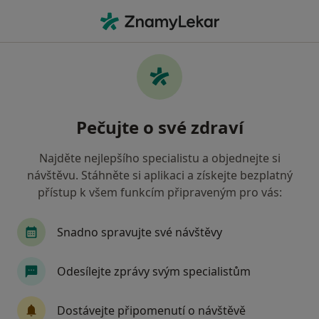
Hla
Stříbro, plzeňský
Filtry
• 1
Mapa
Stříbro
Pečujte o své zdraví
Jak řadíme výsledky vyhledávání?
Najděte nejlepšího specialistu a objednejte si
návštěvu. Stáhněte si aplikaci a získejte bezplatný
Jakého specialistu hledáte?
přístup k všem funkcím připraveným pro vás:
Zubař
Gynekolog
Internista
Ortoped
Snadno spravujte své návštěvy
Odesílejte zprávy svým specialistům
Dostávejte připomenutí o návštěvě