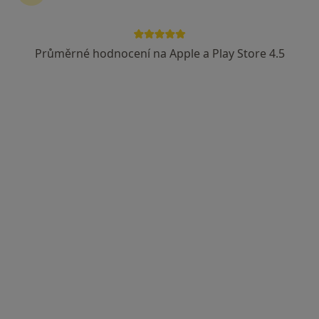
Průměrné hodnocení na Apple a Play Store 4.5
ZUBNÍ CENTRUM KRONUSOVÁ s.r.o.
Zubař
Masarykovo náměstí 448, Nýřany
•
Mapa
ZUBNÍ CENTRUM KRONUSOVÁ s.r.o.
Tato klinika nemá specialisty s dostupnými termíny v online kalendáři
Zobrazit profil