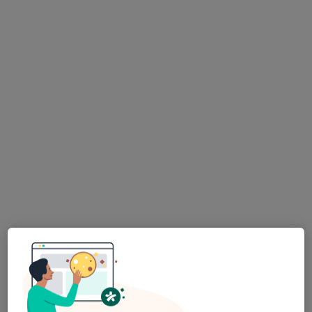
Stodská nemocnice a.s.
Gynekolog
Hradecká 600, Stod
•
Mapa
Stodská nemocnice a.s.
Tato klinika nemá specialisty s dostupnými termíny v online kalendáři
Zobrazit profil
Oční centrum SOMICH s.r.o. Vila ORPLID