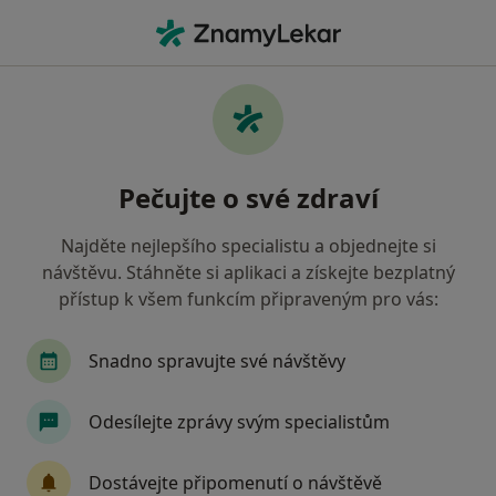
Hla
Františkovy Lázně, karlovarský
Filtry
• 1
Mapa
Františkovy Lázně
Pečujte o své zdraví
Jak řadíme výsledky vyhledávání?
Najděte nejlepšího specialistu a objednejte si
návštěvu. Stáhněte si aplikaci a získejte bezplatný
Jakého specialistu hledáte?
přístup k všem funkcím připraveným pro vás:
Internista
Praktický lékař
Gynekolog
Snadno spravujte své návštěvy
Odesílejte zprávy svým specialistům
Dostávejte připomenutí o návštěvě