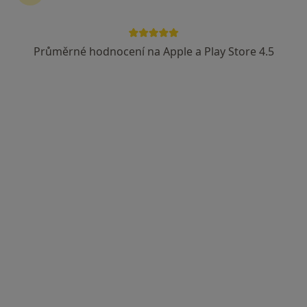
Průměrné hodnocení na Apple a Play Store 4.5
Stomatologie Aš
Zubař
11 názorů
Skřivánčí 37, Aš
•
Mapa
Stomatologie Aš
Tato klinika nemá specialisty s dostupnými termíny v online kalendáři
Zobrazit profil