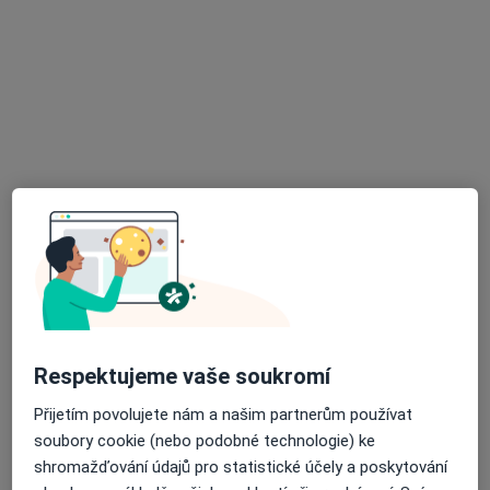
OFTA s.r.o., oční laserové centrum
Oční lékař
2 názory
26. dubna 9, Cheb
•
Mapa
OFTA s.r.o., oční laserové centrum
Tato klinika nemá specialisty s dostupnými termíny v online kalendáři
Zobrazit profil
Respektujeme vaše soukromí
Přijetím povolujete nám a našim partnerům používat
soubory cookie (nebo podobné technologie) ke
shromažďování údajů pro statistické účely a poskytování