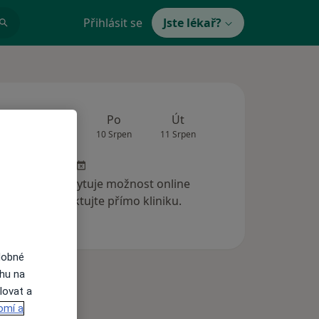
Přihlásit se
Jste lékař?
Zítra
Po
Út
St
Čt
9 Srpen
10 Srpen
11 Srpen
12 Srpen
13 Srp
 klinika neposkytuje možnost online
ednání. Kontaktujte přímo kliniku.
dobné
ahu na
lovat a
omí a