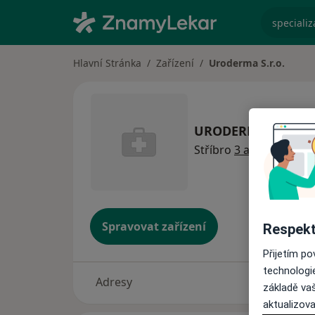
specializ
Hlavní Stránka
Zařízení
Uroderma S.r.o.
URODERMA s.r.o.
Stříbro
3 adresy
Spravovat zařízení
Respekt
Přijetím p
technologi
Adresy
základě vaš
aktualizova