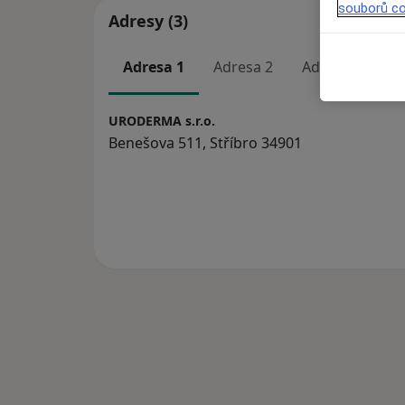
souborů co
Adresy (3)
Adresa 1
Adresa 2
Adresa 3
URODERMA s.r.o.
Benešova 511, Stříbro 34901