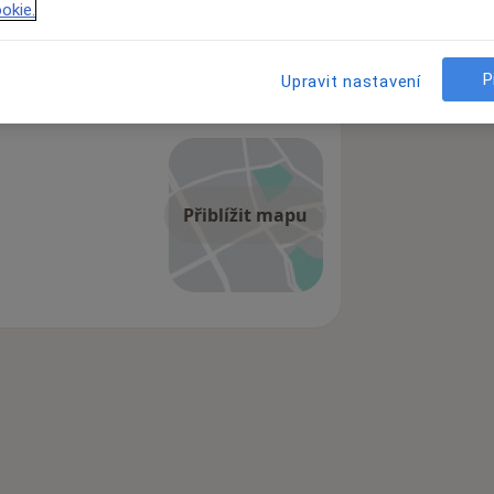
okie.
P
Upravit nastavení
Přiblížit mapu