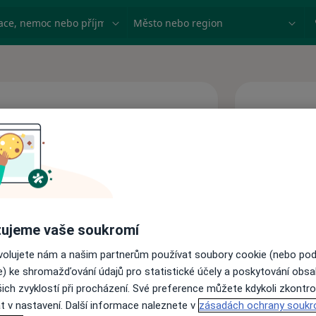
ace, nemoc nebo příjmení
Město nebo region
Dnes
8 Srpen
Tato
obj
ujeme vaše soukromí
ovolujete nám a našim partnerům používat soubory cookie (nebo po
e) ke shromažďování údajů pro statistické účely a poskytování obs
ich zvyklostí při procházení. Své preference můžete kdykoli zkontro
t v nastavení. Další informace naleznete v
zásadách ochrany soukr