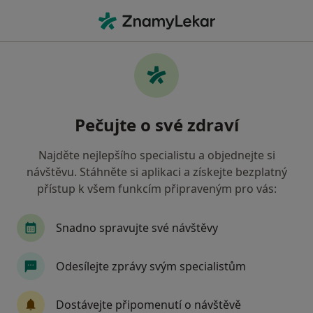
Hla
Přeštice, plzeňský
Filtry
• 1
Mapa
Přeštice
Pečujte o své zdraví
Jak řadíme výsledky vyhledávání?
Najděte nejlepšího specialistu a objednejte si
návštěvu. Stáhněte si aplikaci a získejte bezplatný
Jakého specialistu hledáte?
přístup k všem funkcím připraveným pro vás:
Internista
Zubař
Praktický lékař
Ped
Snadno spravujte své návštěvy
Odesílejte zprávy svým specialistům
Dostávejte připomenutí o návštěvě