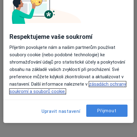
MEDICA HELP s.r.o., PL pro dospělé
Praktický lékař
1 názor
Americká 3/2719, Plzeň
•
Mapa
MEDICA HELP s.r.o., PL pro dospělé
Respektujeme vaše soukromí
Tato klinika nemá specialisty s dostupnými termíny v online kalendáři
Přijetím povolujete nám a našim partnerům používat
soubory cookie (nebo podobné technologie) ke
Zobrazit profil
shromažďování údajů pro statistické účely a poskytování
obsahu na základě vašich zvyklostí při procházení. Své
preference můžete kdykoli zkontrolovat a aktualizovat v
nastavení. Další informace naleznete v
zásadách ochrany
soukromí a souborů cookie.
Přijmout
Upravit nastavení
Genetika Plzeň, s.r.o.
·
Více
Diagnostik, Genetik, Gynekolog