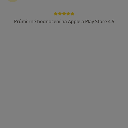
Průměrné hodnocení na Apple a Play Store 4.5
PRAKTICKÉ LÉKAŘSTVÍ Vlčkovi s.r.o.
Praktický lékař
4 názory
Masarykovo náměstí 142, Přeštice
•
Mapa
PRAKTICKÉ LÉKAŘSTVÍ Vlčkovi s.r.o.
Tato klinika nemá specialisty s dostupnými termíny v online kalendáři
Zobrazit profil