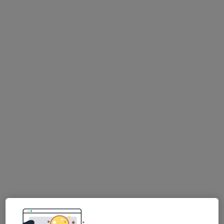
MEDIKA-CENTRUM spol. s r.o -
EUROCLINICUM a.s.
·
Více
Gynekolog, Neurolog, Oční lékař
Skrétova 47, Plzeň
•
Mapa
MEDIKA-CENTRUM spol. s r.o - EUROCLINICUM a.s.
Tato klinika nemá specialisty s dostupnými termíny v online kalendáři
Zobrazit profil