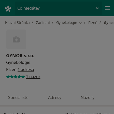
Hla
Co hledáte?
Hlavní Stránka
Zařízení
Gynekologie
Plzeň
Gynor 
Změna města
GYNOR s.r.o.
Gynekologie
Plzeň
1 adresa
1 názor
Specialisté
Adresy
Názory