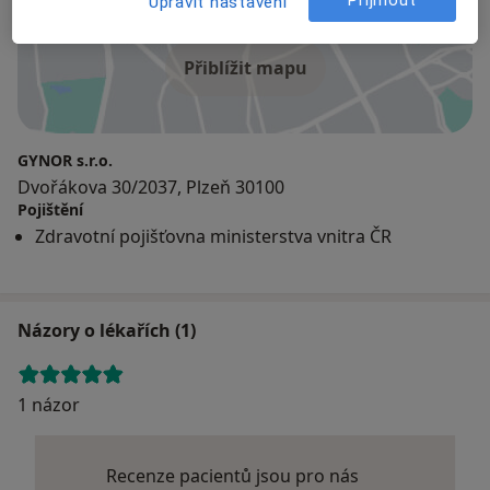
Upravit nastavení
Přiblížit mapu
GYNOR s.r.o.
Dvořákova 30/2037, Plzeň 30100
Pojištění
Zdravotní pojišťovna ministerstva vnitra ČR
Názory o lékařích (1)
1 názor
Recenze pacientů jsou pro nás