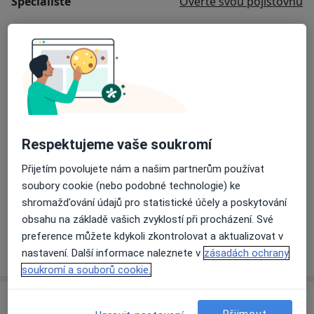
Specialisté
Ověřte svou pojišťovnu
MUDr. Martin Smažinka
Gynekolog
20 názorů
MUDr. Eva Dřímalová - Pláničková
Respektujeme vaše soukromí
Gynekolog
18 názorů
Přijetím povolujete nám a našim partnerům používat
soubory cookie (nebo podobné technologie) ke
shromažďování údajů pro statistické účely a poskytování
MUDr. Michaela Blažková
obsahu na základě vašich zvyklostí při procházení. Své
Gynekolog
preference můžete kdykoli zkontrolovat a aktualizovat v
nastavení. Další informace naleznete v
zásadách ochrany
soukromí a souborů cookie.
Adresa
Přijmout