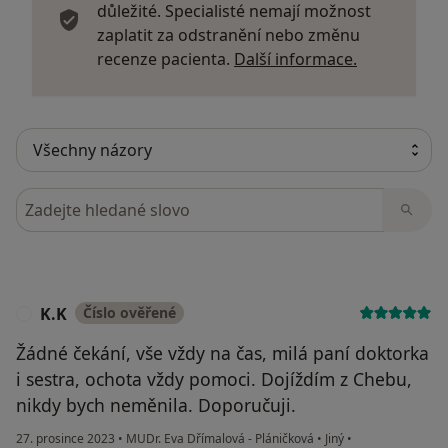
důležité. Specialisté nemají možnost
zaplatit za odstranění nebo změnu
Další infor
recenze pacienta.
Další informace.
Hledejte v názorech
K.K
Číslo ověřené
K
Žádné čekání, vše vždy na čas, milá paní doktorka
i sestra, ochota vždy pomoci. Dojíždím z Chebu,
nikdy bych neměnila. Doporučuji.
27. prosince 2023
•
MUDr. Eva Dřímalová - Pláničková
•
Jiný
•