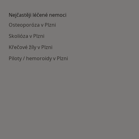
Více v kategorii: Doporučená zdravotnická zaříze
Nejčastěji léčené nemoci
Osteoporóza v Plzni
Skolióza v Plzni
Křečové žíly v Plzni
Piloty / hemoroidy v Plzni