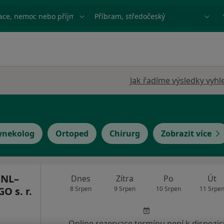
ace, nemoc nebo příjmení
Město nebo region
Jak řadíme výsledky vyhl
ynekolog
Ortoped
Chirurg
Zobrazit více
 NL–
Dnes
Zítra
Po
Út
 s. r.
8 Srpen
9 Srpen
10 Srpen
11 Srpe
Online rezervace termínu není k dispozic