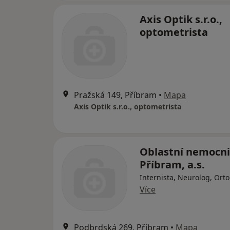
Axis Optik s.r.o.,
optometrista
Pražská 149, Příbram
•
Mapa
Axis Optik s.r.o., optometrista
Oblastní nemocni
Příbram, a.s.
Internista, Neurolog, Ort
Více
Podbrdská 269, Příbram
•
Mapa