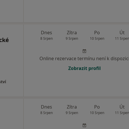
Dnes
Zítra
Po
Út
cké
8 Srpen
9 Srpen
10 Srpen
11 Srpe
Online rezervace termínu není k dispozic
Zobrazit profil
ství
Dnes
Zítra
Po
Út
8 Srpen
9 Srpen
10 Srpen
11 Srpe