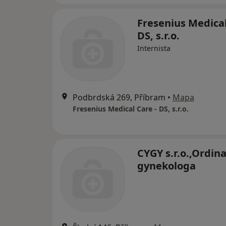
Fresenius Medical
DS, s.r.o.
Internista
Podbrdská 269, Příbram
•
Mapa
Fresenius Medical Care - DS, s.r.o.
CYGY s.r.o.,Ordina
gynekologa