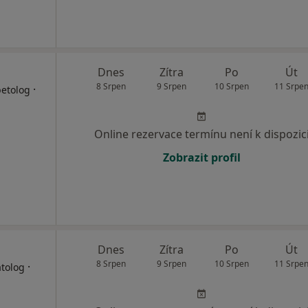
Dnes
Zítra
Po
Út
8 Srpen
9 Srpen
10 Srpen
11 Srpe
·
betolog
Online rezervace termínu není k dispozic
Zobrazit profil
Dnes
Zítra
Po
Út
8 Srpen
9 Srpen
10 Srpen
11 Srpe
·
atolog