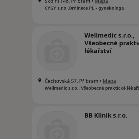
Školní 146, Příbram
•
Mapa
CYGY s.r.o.,Ordinace PL - gynekologa
Wellmedic s.r.o.,
Všeobecné prakti
lékařství
Čechovská 57, Příbram
•
Mapa
Wellmedic s.r.o., Všeobecné praktické lékař
BB Klinik s.r.o.