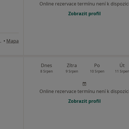
Online rezervace termínu není k dispozic
Zobrazit profil
tál pod Třemšínem
•
Mapa
Dnes
Zítra
Po
Út
8 Srpen
9 Srpen
10 Srpen
11 Srpe
Online rezervace termínu není k dispozic
Zobrazit profil