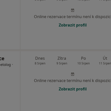
Online rezervace termínu není k dispozic
Zobrazit profil
ce
Dnes
Zítra
Po
Út
8 Srpen
9 Srpen
10 Srpen
11 Srpe
·
betolog
Online rezervace termínu není k dispozic
Zobrazit profil