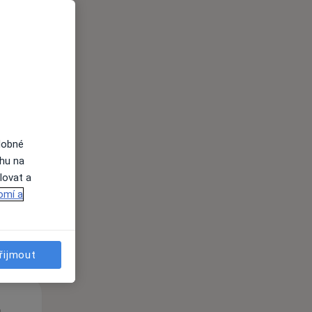
St
Čt
Pá
n
12 Srpen
13 Srpen
14 Srpen
dobné
ahu na
lovat a
i
omí a
řijmout
St
Čt
Pá
n
12 Srpen
13 Srpen
14 Srpen