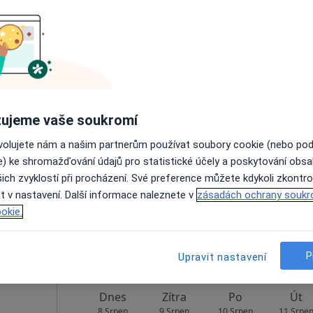
Zobrazit profil
Klinika PŘÍBRAM, NL–LAB IMUNO ALERGO s. r. o. ambulance
.o
Dnes
Zítra
Po
Út
ujeme vaše soukromí
8 Srpen
9 Srpen
10 Srpen
11 Srpe
enista
ovolujete nám a našim partnerům používat soubory cookie (nebo po
e) ke shromažďování údajů pro statistické účely a poskytování obs
ich zvyklostí při procházení. Své preference můžete kdykoli zkontro
Online rezervace termínu není k dispozic
t v nastavení. Další informace naleznete v
zásadách ochrany soukr
Zobrazit profil
okie.
atro, Příbram
•
Mapa
P
Upravit nastavení
Dnes
Zítra
Po
Út
8 Srpen
9 Srpen
10 Srpen
11 Srpe