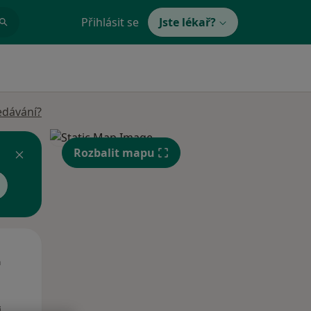
Přihlásit se
Jste lékař?
edávání?
Rozbalit mapu
St
Čt
Pá
n
12 Srpen
13 Srpen
14 Srpen
i