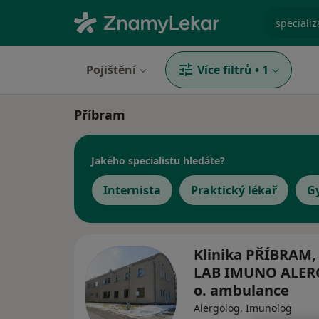
specializ
Pojištění
Více filtrů
•
1
Příbram
Jakého specialistu hledáte?
Internista
Praktický lékař
G
Klinika PŘÍBRAM,
LAB IMUNO ALERGO
o. ambulance
Alergolog, Imunolog