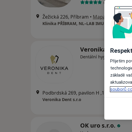
6 názorů
Žežická 226, Příbram
•
Mapa
Veronika Dent s.r
Respekt
Dentální hygienistka, hygi
Přijetím p
technologi
základě vaš
aktualizova
souborů co
Podbrdská 269, pavilon H ,1.p
Veronika Dent s.r.o
OK uro s.r.o.