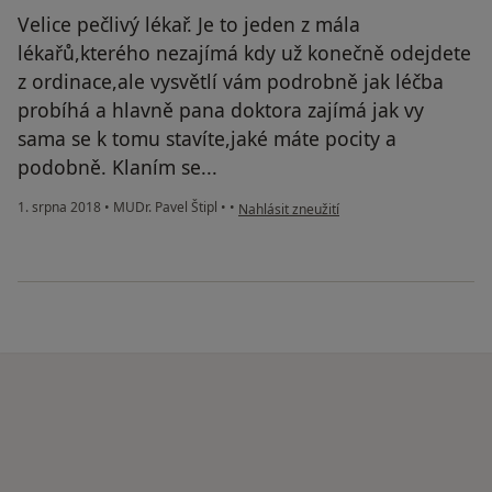
Velice pečlivý lékař. Je to jeden z mála
lékařů,kterého nezajímá kdy už konečně odejdete
z ordinace,ale vysvětlí vám podrobně jak léčba
probíhá a hlavně pana doktora zajímá jak vy
sama se k tomu stavíte,jaké máte pocity a
podobně. Klaním se...
podle názoru uživatele Váš účet byl odst
1. srpna 2018
•
MUDr. Pavel Štipl
•
•
Nahlásit zneužití