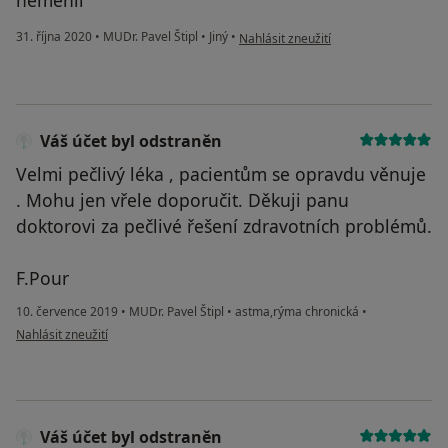
podle názoru uživatele Viktor Čížek
31. října 2020
•
MUDr. Pavel Štipl
•
Jiný
•
Nahlásit zneužití
Váš účet byl odstraněn
Velmi pečlivý léka , pacientům se opravdu věnuje
. Mohu jen vřele doporučit. Děkuji panu
doktorovi za pečlivé řešení zdravotních problémů.
F.Pour
10. července 2019
•
MUDr. Pavel Štipl
•
astma,rýma chronická
•
podle názoru uživatele Váš účet byl odstraněn
Nahlásit zneužití
Váš účet byl odstraněn