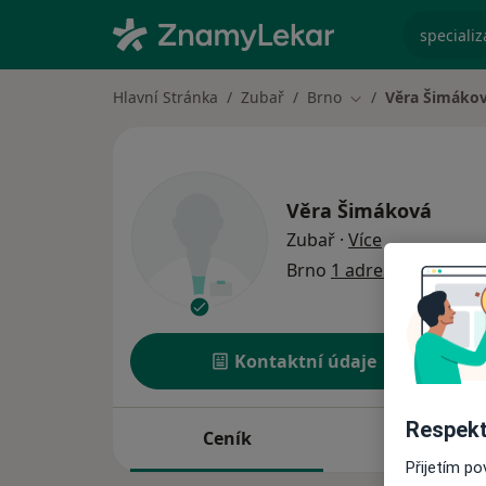
specializ
Hlavní Stránka
Zubař
Brno
Věra Šimáko
Změna města
Věra Šimáková
o specializac
Zubař
·
Více
Brno
1 adresa
Kontaktní údaje
Respekt
Ceník
Adresy
Přijetím p