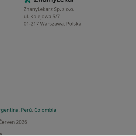
ZnanyLekarz Sp. z o.o.
ul. Kolejowa 5/7
01-217 Warszawa, Polska
e
é záložce
 v nové záložce
otevře v nové záložce
se otevře v nové záložce
se otevře v nové záložce
se otevře v nové záložce
rgentina
,
Perú
,
Colombia
 Červen 2026
e