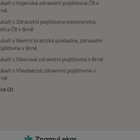
ubaři s Vojenská zdravotní pojišťovna ČR v
rně
ubaři s Zdravotní pojišťovna ministerstva
nitra ČR v Brně
ubaři s Revírní bratrská pokladna, zdravotní
ojišťovna v Brně
ubaři s Oborová zdravotní pojišťovna v Brně
ubaři s Všeobecná zdravotní pojišťovna v
rně
íce (3)
Více v kategorii: Zdravotní pojišťovny
Kontakt
ZnamyLekar - Hlavní stránka