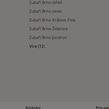
Zubaři Brno-střed
Zubaři Brno-sever
Zubaři Brno-Královo Pole
Zubaři Brno-Židenice
Zubaři Brno-Jundrov
Více (12)
Více v kategorii: Zubaři v okolí
Stránky
Pro pa