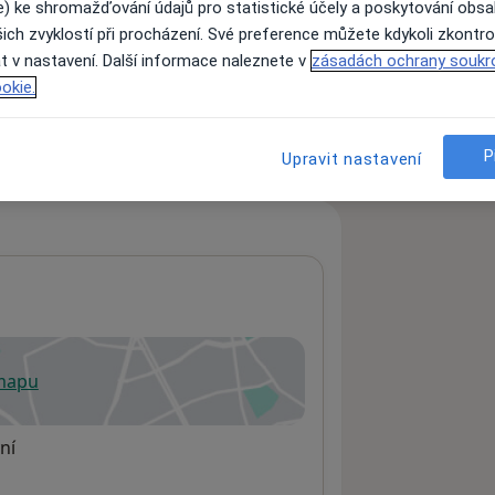
e) ke shromažďování údajů pro statistické účely a poskytování obs
ich zvyklostí při procházení. Své preference můžete kdykoli zkontro
t v nastavení. Další informace naleznete v
zásadách ochrany soukr
ách nejsou k dispozici
okie.
ádné informace o svých službách.
P
Upravit nastavení
 mapu
 otevře v nové záložce
ní