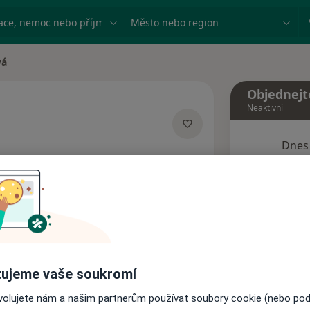
ace, nemoc nebo příjmení
Město nebo region
vá
Objednejt
Neaktivní
Dnes
ích
7 Srpen
Tento 
Rezervovat termín
ujeme vaše soukromí
Názory pacientů
ovolujete nám a našim partnerům používat soubory cookie (nebo po