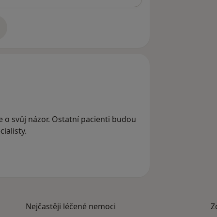
adrese
e o svůj názor. Ostatní pacienti budou
ialisty.
Nejčastěji léčené nemoci
Z