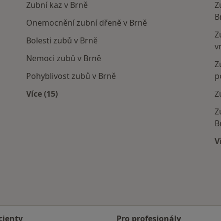
Zubní kaz v Brně
Z
B
Onemocnění zubní dřeně v Brně
Z
Bolesti zubů v Brně
v
Nemoci zubů v Brně
Z
Pohyblivost zubů v Brně
p
Více (15)
Z
Více v kategorii: Nejčastěji léčené nemoci
Z
B
V
cienty
Pro profesionály