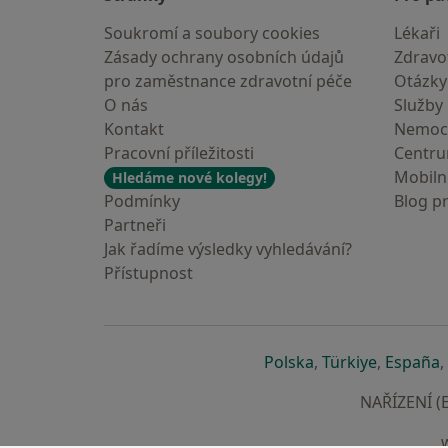
Soukromí a soubory cookies
Lékaři
Zásady ochrany osobních údajů
Zdravot
pro zaměstnance zdravotní péče
Otázky
O nás
Služby
Kontakt
Nemoc
Pracovní příležitosti
Centr
Mobilní
Hledáme nové kolegy!
Podmínky
Blog p
Partneři
Jak řadíme výsledky vyhledávání?
Přístupnost
se otevře v nové 
se otevře
s
Polska
,
Türkiye
,
España
,
NAŘÍZENÍ (E