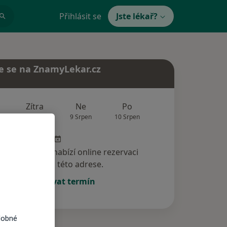
Přihlásit se
Jste lékař?
e se na ZnamyLekar.cz
Zítra
Ne
Po
Út
St
8 Srpen
9 Srpen
10 Srpen
11 Srpen
12 Srp
specialista nenabízí online rezervaci
termínu na této adrese.
Rezervovat termín
dobné