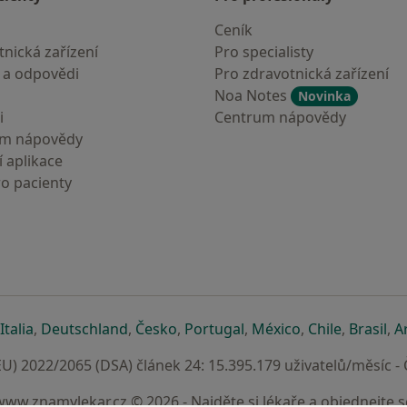
Ceník
nická zařízení
Pro specialisty
 a odpovědi
Pro zdravotnická zařízení
Noa Notes
Novinka
i
Centrum nápovědy
um nápovědy
 aplikace
ro pacienty
záložce
 v nové záložce
e otevře v nové záložce
se otevře v nové záložce
se otevře v nové záložce
se otevře v nové záložce
se otevře v nové záložc
se otevře v nov
se otevře
se 
Italia
,
Deutschland
,
Česko
,
Portugal
,
México
,
Chile
,
Brasil
,
A
U) 2022/2065 (DSA) článek 24: 15.395.179 uživatelů/měsíc -
www.znamylekar.cz © 2026 - Najděte si lékaře a objednejte s