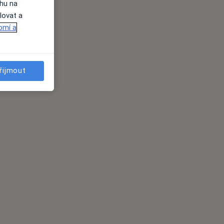
ahu na
lovat a
omí a
řijmout