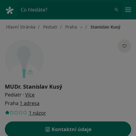
Hla
Co hledáte?
Hlavní Stránka
Pediatr
Praha
Stanislav Kusý
Změna města
MUDr.
Stanislav Kusý
o specializacích
Pediatr
·
Více
Praha
1 adresa
1 názor
Kontaktní údaje