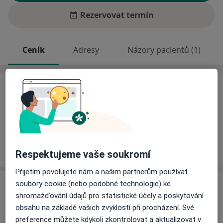
Rezervovat termín
Ceník
Adresy
Názory pacientů (1)
Ceník
Informace o službách a cenách nejsou k dispozici
Tento specialista ještě nepřidával žádné informace o
svých službách.
Respektujeme vaše soukromí
Přijetím povolujete nám a našim partnerům používat
Adresa
soubory cookie (nebo podobné technologie) ke
shromažďování údajů pro statistické účely a poskytování
obsahu na základě vašich zvyklostí při procházení. Své
Poradna praktického lékaře pro děti
preference můžete kdykoli zkontrolovat a aktualizovat v
Vodičkova 30,
Praha
11000