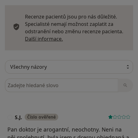
Recenze pacientů jsou pro nás důležité.
Specialisté nemají možnost zaplatit za
odstranění nebo změnu recenze pacienta.
Další informace o názorech
Další informace.
Hledejte v názorech
S.J.
Číslo ověřené
S
Pan doktor je arogantní, neochotny. Neni na
něj spolehnutí, byla jsem s dcerou objednaná a