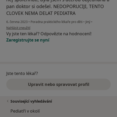
pan doktor si odešel. NEDOPORUCIJI, TENTO
CLOVEK NEMA DELAT PEDIATRA
6. června 2023
•
Poradna praktického lékaře pro děti
•
Jiný
•
podle názoru uživatele S.J.
Nahlásit zneužití
Vy jste ten lékař? Odpovězte na hodnocení!
Zaregistrujte se nyní
Jste tento lékař?
Upravit nebo spravovat profil
Související vyhledávání
Pediatři v okolí