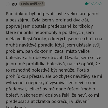
RU
Číslo ověřené
R
Pan doktor byl od první chvíle velice arogantní
a bez zájmu. Byla jsem v ordinaci dvakrát,
poprvé jsem dostala předepsané kortikoidy,
které mi příliš nepomohly a po kterých jsem
měla vedlejší účinky, o kterých jsem se chtěla na
druhé návštěvě poradit. Když jsem ukázala svůj
problém, pan doktor mi začal místo velice
bolestivě a hrubě vyšetřovat. Ozvala jsem se, že
je pro mě prohlídka bolestivá, na což opáčil, že
to rozhodně bolestivé být nemůže. Poté s
prohlídkou přestal, ale po zbytek návštěvy se mi
vyloženě a nepokrytě vysmíval, že neví co mi
předepsat, jelikož by mě dané řešení "mohlo
bolet". Nakonec mi doslova řekl, že neví, co mi
předepsat a ať zkrátka pokračuji v užívání
kortikoidů.