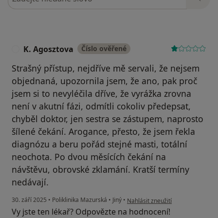
K. Agosztova
Číslo ověřené
K
Strašný přístup, nejdříve mě servali, že nejsem
objednaná, upozornila jsem, že ano, pak proč
jsem si to nevyléčila dříve, že vyrážka zrovna
není v akutní fázi, odmítli cokoliv předepsat,
chyběl doktor, jen sestra se zástupem, naprosto
šílené čekání. Arogance, přesto, že jsem řekla
diagnózu a beru pořád stejné masti, totální
neochota. Po dvou měsících čekání na
návštěvu, obrovské zklamání. Kratší termíny
nedávají.
podle názoru uživatele K. Agoszt
30. září 2025
•
Poliklinika Mazurská
•
Jiný
•
Nahlásit zneužití
Vy jste ten lékař? Odpovězte na hodnocení!