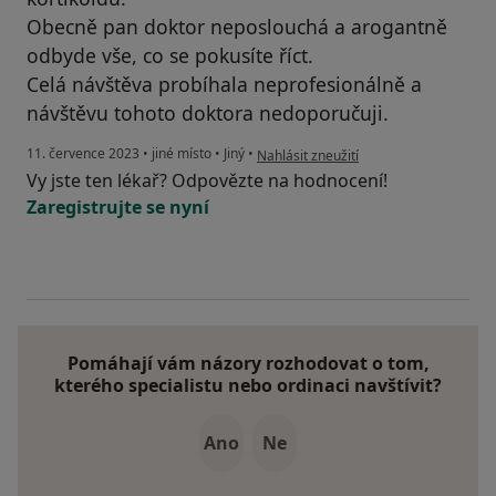
Obecně pan doktor neposlouchá a arogantně
odbyde vše, co se pokusíte říct.
Celá návštěva probíhala neprofesionálně a
návštěvu tohoto doktora nedoporučuji.
podle názoru uživatele RU
11. července 2023
•
jiné místo
•
Jiný
•
Nahlásit zneužití
Vy jste ten lékař? Odpovězte na hodnocení!
Zaregistrujte se nyní
Pomáhají vám názory rozhodovat o tom,
kterého specialistu nebo ordinaci navštívit?
Ano
Ne