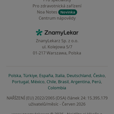
Pro zdravotnická zařízení
Noa Notes
Novinka
Centrum nápovědy
Kontakt
ZnamyLekar - Hlavní stránka
ZnanyLekarz Sp. z o.o.
ul. Kolejowa 5/7
01-217 Warszawa, Polska
se otevře v nové záložce
se otevře v nové záložce
se otevře v nové záložce
se otevře v nové záložce
se otevře v 
se o
Polska
,
Türkiye
,
España
,
Italia
,
Deutschland
,
Česko
,
se otevře v nové záložce
se otevře v nové záložce
se otevře v nové záložce
se otevře v nové záložc
se otevře v 
se ote
Portugal
,
México
,
Chile
,
Brasil
,
Argentina
,
Perú
,
se otevře v nové záložce
Colombia
NAŘÍZENÍ (EU) 2022/2065 (DSA) článek 24: 15.395.179
uživatelů/měsíc - Červen 2026