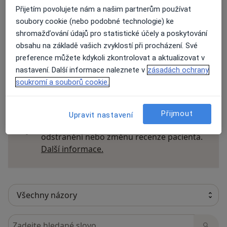
Přijetím povolujete nám a našim partnerům používat
Názory
soubory cookie (nebo podobné technologie) ke
shromažďování údajů pro statistické účely a poskytování
Přidejte svůj názor
obsahu na základě vašich zvyklostí při procházení. Své
preference můžete kdykoli zkontrolovat a aktualizovat v
nastavení. Další informace naleznete v
zásadách ochrany
8 názorů
soukromí a souborů cookie.
Recenze pacientů jsou pro nás důležité.
Přijmout
Upravit nastavení
Specialisté nemají možnost zaplatit za
odstranění nebo změnu recenze pacienta.
Další informace o názorech
Další informace.
Hledejte v názorech