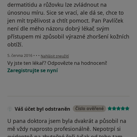
dermatitidu a růžovku lze zvládnout na
únosnou míru. Sice se vrací, ale dá se, chce to
jen mít trpělivost a chtít pomoct. Pan Pavlíček
není dle mého názoru dobrý lékař, svým
přístupem mi způsobil výrazné zhoršení kožních
obtíží.
podle názoru uživatele Váš účet byl odstraněn
5. června 2016
•
•
•
Nahlásit zneužití
Vy jste ten lékař? Odpovězte na hodnocení!
Zaregistrujte se nyní
Váš účet byl odstraněn
Číslo ověřené
U pana doktora jsem byla dvakrát a působil na
mě vždy naprosto profesionálně. Nepotrpí si
evidentně na zbytečné řeči (však od toho tam