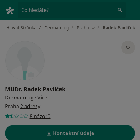
Hla
Co hledáte?
Hlavní Stránka
Dermatolog
Praha
Radek Pavlíček
Změna města
MUDr.
Radek Pavlíček
o specializacích
Dermatolog
·
Více
Praha
2 adresy
8 názorů
Kontaktní údaje