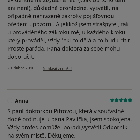
ani není), důkladně prohlédne, vysvětlí, na
případné nehrazené zákroky pojišťovnou
předem upozorní. A jelikož jsem strašpytel, tak
u prováděného zákroku mě, u každého kroku,
který prováděl, vždy řekl co dělá a co budu cítit.
Prostě paráda. Pana doktora za sebe mohu
doporučit.
podle názoru uživatele Váš účet byl odstraněn
28. dubna 2016
•
•
•
Nahlásit zneužití
Anna
A
S paní doktorkou Pitrovou, která v součastné
době ordinuje u pana Pavlička, jsem spokojena.
Vždy profes.pomůže, poradí,vysvětlí.Odborník
na svém místě. Děkujeme.