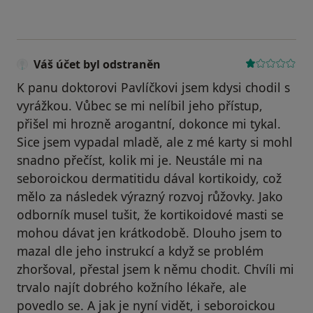
Váš účet byl odstraněn
K panu doktorovi Pavlíčkovi jsem kdysi chodil s
vyrážkou. Vůbec se mi nelíbil jeho přístup,
přišel mi hrozně arogantní, dokonce mi tykal.
Sice jsem vypadal mladě, ale z mé karty si mohl
snadno přečíst, kolik mi je. Neustále mi na
seboroickou dermatitidu dával kortikoidy, což
mělo za následek výrazný rozvoj růžovky. Jako
odborník musel tušit, že kortikoidové masti se
mohou dávat jen krátkodobě. Dlouho jsem to
mazal dle jeho instrukcí a když se problém
zhoršoval, přestal jsem k němu chodit. Chvíli mi
trvalo najít dobrého kožního lékaře, ale
povedlo se. A jak je nyní vidět, i seboroickou