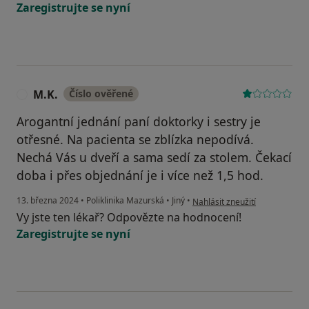
Zaregistrujte se nyní
M.K.
Číslo ověřené
M
Arogantní jednání paní doktorky i sestry je
otřesné. Na pacienta se zblízka nepodívá.
Nechá Vás u dveří a sama sedí za stolem. Čekací
doba i přes objednání je i více než 1,5 hod.
podle názoru uživatele M.K.
13. března 2024
•
Poliklinika Mazurská
•
Jiný
•
Nahlásit zneužití
Vy jste ten lékař? Odpovězte na hodnocení!
Zaregistrujte se nyní