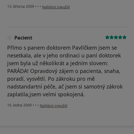
podle názoru uživatele Anna
13. března 2009
•
•
•
Nahlásit zneužití
Pacient
Přímo s panem doktorem Pavlíčkem jsem se
nesetkala, ale v jeho ordinaci u paní doktorek
jsem byla už několikrát a jedním slovem:
PARÁDA! Opravdový zájem o pacienta, snaha,
poradí, vysvětlí. Po zákroku pro mě
nadstandartní péče, ač jsem si samotný zákrok
zaplatila,jsem velmi spokojená.
podle názoru uživatele Pacient
16. ledna 2009
•
•
•
Nahlásit zneužití