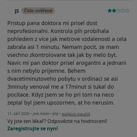
JS
Číslo ověřené
J
Pristup pana doktora mi prisel dost
neprofesionalni. Kontrola pih probihala
pohledem z vice jak metrove vzdalenosti a cela
zabrala asi 1 minutu. Nemam pocit, ze mam
vsechno zkontrolovane tak jak by melo byt.
Navic mi pan doktor prisel arogantni a jednani
s nim nebylo prijemne. Behem
dvacetiminutoveho pobytu v ordinaci se asi
3minuty venoval me a 17minut si tukal do
pocitace. Kdyz jsem se ho pri tom na neco
zeptal byl jsem upozornen, at ho nerusim.
podle názoru uživatele JS
11. září 2020
•
jiné místo
•
Jiný
•
Nahlásit zneužití
Vy jste ten lékař? Odpovězte na hodnocení!
Zaregistrujte se nyní