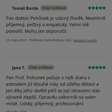
Tomáš Burda
Číslo ověřené
T
Pan doktor Pohůnek je vzácný člověk. Nesmírně
příjemný, pečlivý a empatický. Velmi mě
pomohl. Mohu jen doporučit.
podle názoru uživatele To
16. srpna 2022
•
Poliklinika Dolní Břežany
•
Jiný
•
Nahlásit zneužití
Jana T.
Číslo ověřené
J
Pan Prof. Pohunek pečuje o naši dceru s
astmatem již dlouhé roky od útlého dětství a
jen díky jeho skvělé péči se její zdravotní stav
výrazně zlepšil. Opravdu odborník na svém
místě. Lidský, příjemný, profesionální.
28. ledna 2022