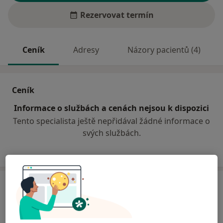
Rezervovat termín
Ceník
Adresy
Názory pacientů (4)
Ceník
Informace o službách a cenách nejsou k dispozici
Tento specialista ještě nepřidával žádné informace o
svých službách.
Adresy (2)
Adresa 1
Adresa 2