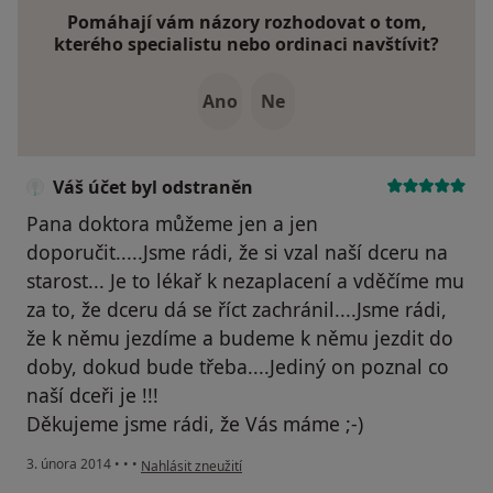
Pomáhají vám názory rozhodovat o tom,
kterého specialistu nebo ordinaci navštívit?
Ano
Ne
Váš účet byl odstraněn
Pana doktora můžeme jen a jen
doporučit.....Jsme rádi, že si vzal naší dceru na
starost... Je to lékař k nezaplacení a vděčíme mu
za to, že dceru dá se říct zachránil....Jsme rádi,
že k němu jezdíme a budeme k němu jezdit do
doby, dokud bude třeba....Jediný on poznal co
naší dceři je !!!
Děkujeme jsme rádi, že Vás máme ;-)
podle názoru uživatele Váš účet byl odstraněn
3. února 2014
•
•
•
Nahlásit zneužití