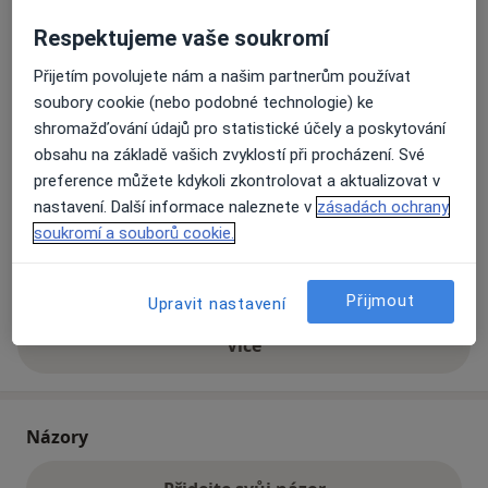
Respektujeme vaše soukromí
Fakultní nemocnice v Motole,
Přijetím povolujete nám a našim partnerům používat
Pneumologická ambulance
soubory cookie (nebo podobné technologie) ke
V Úvalu 1/84,
Praha
15006
shromažďování údajů pro statistické účely a poskytování
obsahu na základě vašich zvyklostí při procházení. Své
Přiblížit mapu
se otevře v nové záložce
preference můžete kdykoli zkontrolovat a aktualizovat v
nastavení. Další informace naleznete v
zásadách ochrany
Dostupnost
soukromí a souborů cookie.
Na této adrese online kalendář není aktivní
Co mám v takové situaci udělat?
Přijmout
Upravit nastavení
Více
o adrese
Názory