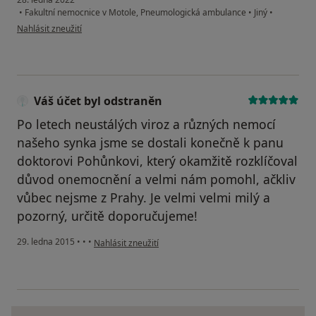
•
Fakultní nemocnice v Motole, Pneumologická ambulance
•
Jiný
•
podle názoru uživatele Jana T.
Nahlásit zneužití
Váš účet byl odstraněn
Po letech neustálých viroz a různých nemocí
našeho synka jsme se dostali konečně k panu
doktorovi Pohůnkovi, který okamžitě rozklíčoval
důvod onemocnění a velmi nám pomohl, ačkliv
vůbec nejsme z Prahy. Je velmi velmi milý a
pozorný, určitě doporučujeme!
podle názoru uživatele Váš účet byl odstraněn
29. ledna 2015
•
•
•
Nahlásit zneužití