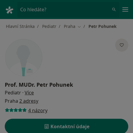
Hla
Co hledáte?
Hlavní Stránka
Pediatr
Praha
Petr Pohunek
Změna města
Prof. MUDr.
Petr Pohunek
o specializacích
Pediatr
·
Více
Praha
2 adresy
4 názory
Kontaktní údaje