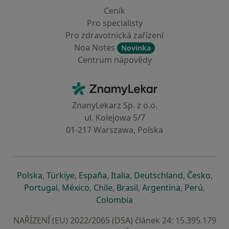
Ceník
Pro specialisty
Pro zdravotnická zařízení
Noa Notes
Novinka
Centrum nápovědy
Kontakt
ZnamyLekar - Hlavní stránka
ZnanyLekarz Sp. z o.o.
ul. Kolejowa 5/7
01-217 Warszawa, Polska
se otevře v nové záložce
se otevře v nové záložce
se otevře v nové záložce
se otevře v nové záložce
se otevře v 
se o
Polska
,
Türkiye
,
España
,
Italia
,
Deutschland
,
Česko
,
se otevře v nové záložce
se otevře v nové záložce
se otevře v nové záložce
se otevře v nové záložc
se otevře v 
se ote
Portugal
,
México
,
Chile
,
Brasil
,
Argentina
,
Perú
,
se otevře v nové záložce
Colombia
NAŘÍZENÍ (EU) 2022/2065 (DSA) článek 24: 15.395.179