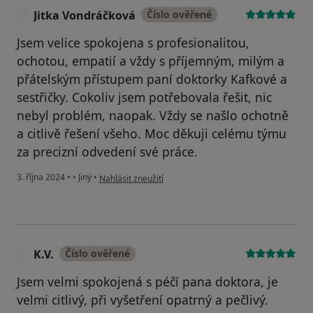
Jitka Vondráčková
Číslo ověřené
J
Jsem velice spokojena s profesionalitou,
ochotou, empatií a vždy s příjemným, milým a
přátelským přístupem paní doktorky Kafkové a
sestřičky. Cokoliv jsem potřebovala řešit, nic
nebyl problém, naopak. Vždy se našlo ochotně
a citlivě řešení všeho. Moc děkuji celému týmu
za precizní odvedení své práce.
podle názoru uživatele Jitka Vondráčková
3. října 2024
•
•
Jiný
•
Nahlásit zneužití
K.V.
Číslo ověřené
K
Jsem velmi spokojená s péčí pana doktora, je
velmi citlivý, při vyšetření opatrný a pečlivý.