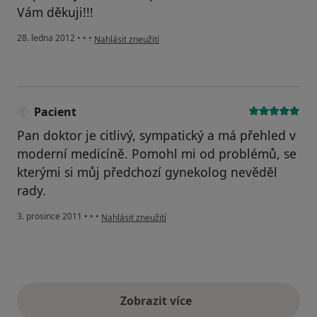
Vám děkuji!!!
podle názoru uživatele Váš účet byl odstraněn
28. ledna 2012
•
•
•
Nahlásit zneužití
Pacient
Pan doktor je citlivý, sympatický a má přehled v
moderní medicíně. Pomohl mi od problémů, se
kterými si můj předchozí gynekolog nevěděl
rady.
podle názoru uživatele Pacient
3. prosince 2011
•
•
•
Nahlásit zneužití
Zobrazit více
výše uvedené názory