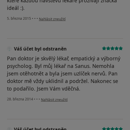
které každou návštěvu lékaře prožívají značka
ideál :).
podle názoru uživatele Váš účet byl odstraněn
5. března 2015
•
•
•
Nahlásit zneužití
Váš účet byl odstraněn
Pan doktor je skvělý lékař, empatický a výborný
psycholog. Byl můj lékař na Sanus. Nemohla
jsem otěhotnět a byla jsem uzlíček nervů. Pan
doktor mě vždy uklidnil a podržel. Nakonec se
to podařilo. Jsem Vám vděčná.
podle názoru uživatele Váš účet byl odstraněn
28. března 2014
•
•
•
Nahlásit zneužití
Váš účet byl odstraněn