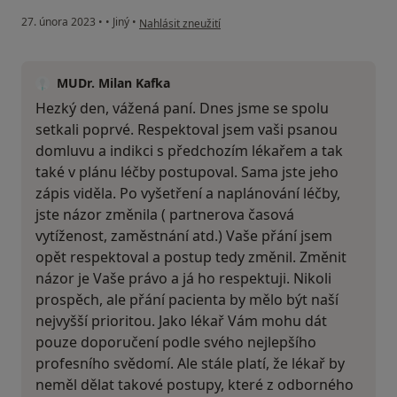
podle názoru uživatele A.
27. února 2023
•
•
Jiný
•
Nahlásit zneužití
MUDr. Milan Kafka
Hezký den, vážená paní. Dnes jsme se spolu
setkali poprvé. Respektoval jsem vaši psanou
domluvu a indikci s předchozím lékařem a tak
také v plánu léčby postupoval. Sama jste jeho
zápis viděla. Po vyšetření a naplánování léčby,
jste názor změnila ( partnerova časová
vytíženost, zaměstnání atd.) Vaše přání jsem
opět respektoval a postup tedy změnil. Změnit
názor je Vaše právo a já ho respektuji. Nikoli
prospěch, ale přání pacienta by mělo být naší
nejvyšší prioritou. Jako lékař Vám mohu dát
pouze doporučení podle svého nejlepšího
profesního svědomí. Ale stále platí, že lékař by
neměl dělat takové postupy, které z odborného