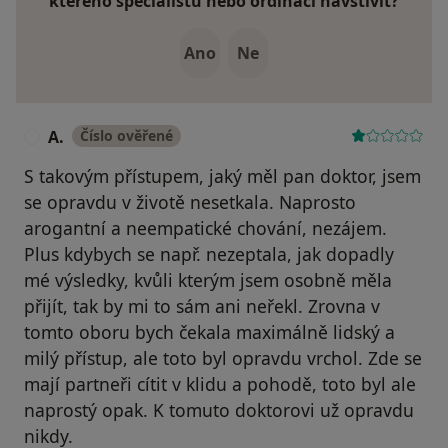
kterého specialistu nebo ordinaci navštívit?
Ano
Ne
A.
Číslo ověřené
A
S takovým přístupem, jaký měl pan doktor, jsem
se opravdu v životě nesetkala. Naprosto
arogantní a neempatické chování, nezájem.
Plus kdybych se např. nezeptala, jak dopadly
mé výsledky, kvůli kterým jsem osobně měla
přijít, tak by mi to sám ani neřekl. Zrovna v
tomto oboru bych čekala maximálně lidský a
milý přístup, ale toto byl opravdu vrchol. Zde se
mají partneři cítit v klidu a pohodě, toto byl ale
naprostý opak. K tomuto doktorovi už opravdu
nikdy.