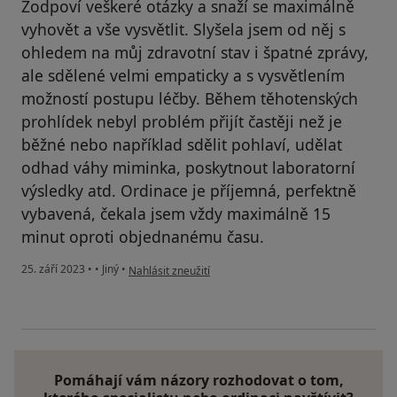
Zodpoví veškeré otázky a snaží se maximálně
vyhovět a vše vysvětlit. Slyšela jsem od něj s
ohledem na můj zdravotní stav i špatné zprávy,
ale sdělené velmi empaticky a s vysvětlením
možností postupu léčby. Během těhotenských
prohlídek nebyl problém přijít častěji než je
běžné nebo například sdělit pohlaví, udělat
odhad váhy miminka, poskytnout laboratorní
výsledky atd. Ordinace je příjemná, perfektně
vybavená, čekala jsem vždy maximálně 15
minut oproti objednanému času.
podle názoru uživatele K.V.
25. září 2023
•
•
Jiný
•
Nahlásit zneužití
Pomáhají vám názory rozhodovat o tom,