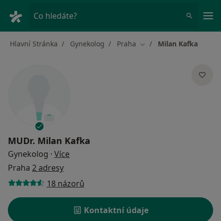
Hla
Co hledáte?
Hlavní Stránka
Gynekolog
Praha
Milan Kafka
Změna města
MUDr.
Milan Kafka
o specializacích
Gynekolog
·
Více
Praha
2 adresy
18 názorů
Kontaktní údaje