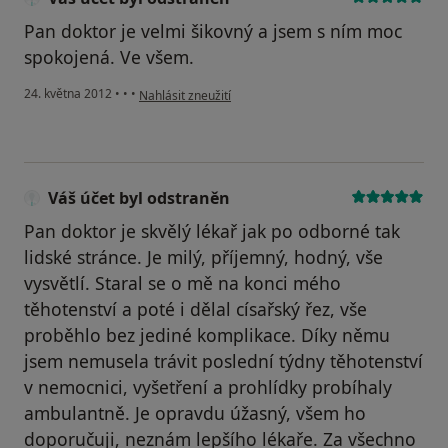
Pan doktor je velmi šikovný a jsem s ním moc
spokojená. Ve všem.
podle názoru uživatele Váš účet byl odstraněn
24. května 2012
•
•
•
Nahlásit zneužití
Váš účet byl odstraněn
Pan doktor je skvělý lékař jak po odborné tak
lidské stránce. Je milý, příjemný, hodný, vše
vysvětlí. Staral se o mě na konci mého
těhotenství a poté i dělal císařský řez, vše
proběhlo bez jediné komplikace. Díky němu
jsem nemusela trávit poslední týdny těhotenství
v nemocnici, vyšetření a prohlídky probíhaly
ambulantně. Je opravdu úžasný, všem ho
doporučuji, neznám lepšího lékaře. Za všechno