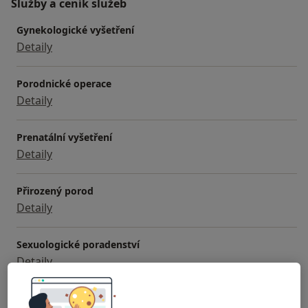
Služby a ceník služeb
Gynekologické vyšetření
Detaily
Porodnické operace
Detaily
Prenatální vyšetření
Detaily
Přirozený porod
Detaily
Sexuologické poradenství
Detaily