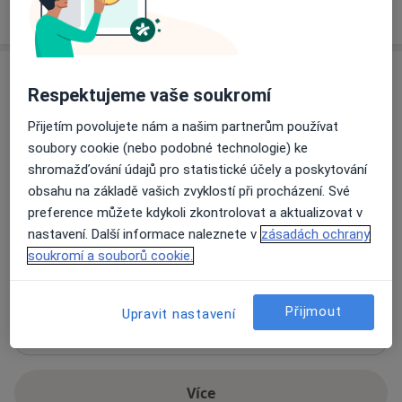
Jak fungují ceny?
Adresy (2)
Respektujeme vaše soukromí
Adresa 1
Adresa 2
Přijetím povolujete nám a našim partnerům používat
soubory cookie (nebo podobné technologie) ke
shromažďování údajů pro statistické účely a poskytování
Praha
obsahu na základě vašich zvyklostí při procházení. Své
preference můžete kdykoli zkontrolovat a aktualizovat v
nastavení. Další informace naleznete v
zásadách ochrany
Přiblížit mapu
soukromí a souborů cookie.
se otevře v nové záložce
Dostupnost
Na této adrese online kalendář není aktivní
Přijmout
Upravit nastavení
Co mám v takové situaci udělat?
Více