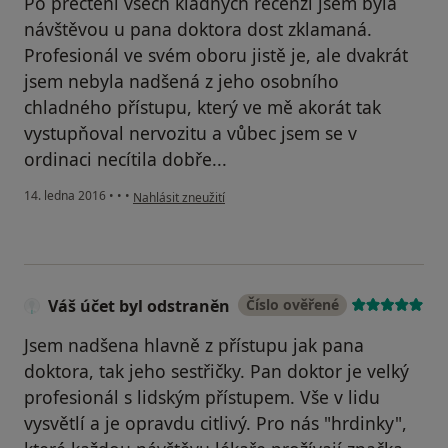
Po přečtení všech kladných recenzí jsem byla
návštěvou u pana doktora dost zklamaná.
Profesionál ve svém oboru jistě je, ale dvakrát
jsem nebyla nadšená z jeho osobního
chladného přístupu, který ve mě akorát tak
vystupňoval nervozitu a vůbec jsem se v
ordinaci necítila dobře...
podle názoru uživatele Váš účet byl odstraněn
14. ledna 2016
•
•
•
Nahlásit zneužití
Váš účet byl odstraněn
Číslo ověřené
Jsem nadšena hlavně z přístupu jak pana
doktora, tak jeho sestřičky. Pan doktor je velký
profesionál s lidským přístupem. Vše v lidu
vysvětlí a je opravdu citlivý. Pro nás "hrdinky",