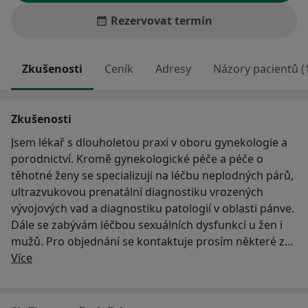
Rezervovat termín
Zkušenosti
Ceník
Adresy
Názory pacientů (
Zkušenosti
Jsem lékař s dlouholetou praxí v oboru gynekologie a
porodnictví. Kromě gynekologické péče a péče o
těhotné ženy se specializuji na léčbu neplodných párů,
ultrazvukovou prenatální diagnostiku vrozených
vývojových vad a diagnostiku patologií v oblasti pánve.
Dále se zabývám léčbou sexuálních dysfunkcí u žen i
mužů. Pro objednání se kontaktuje prosím některé z
O mně
uvedených pracovišť.
Více