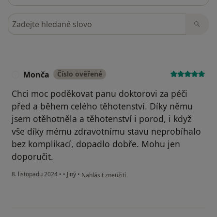
Hledejte v názorech
Monča
Číslo ověřené
M
Chci moc poděkovat panu doktorovi za péči
před a během celého těhotenství. Díky němu
jsem otěhotněla a těhotenství i porod, i když
vše díky mému zdravotnímu stavu neprobíhalo
bez komplikací, dopadlo dobře. Mohu jen
doporučit.
podle názoru uživatele Monča
8. listopadu 2024
•
•
Jiný
•
Nahlásit zneužití