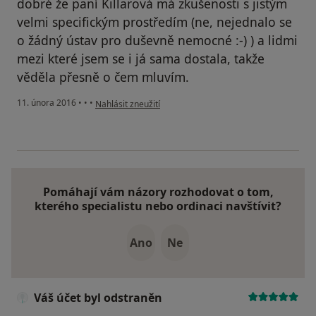
dobré že paní Killarová má zkušenosti s jistým
velmi specifickým prostředím (ne, nejednalo se
o žádný ústav pro duševně nemocné :-) ) a lidmi
mezi které jsem se i já sama dostala, takže
věděla přesně o čem mluvím.
podle názoru uživatele Váš účet byl odstraněn
11. února 2016
•
•
•
Nahlásit zneužití
Pomáhají vám názory rozhodovat o tom,
kterého specialistu nebo ordinaci navštívit?
Ano
Ne
Váš účet byl odstraněn