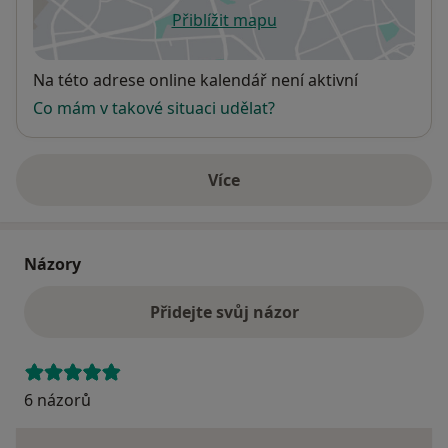
Přiblížit mapu
se otevře v nové záložce
Dostupnost
Na této adrese online kalendář není aktivní
Co mám v takové situaci udělat?
Více
o adrese
Názory
Přidejte svůj názor
6 názorů