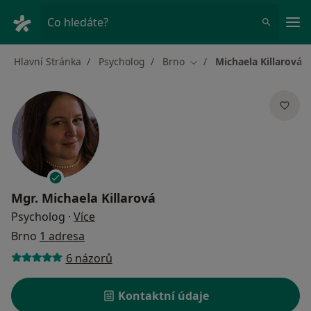
Hla
Co hledáte?
Hlavní Stránka
Psycholog
Brno
Michaela Killarová
Změna města
Mgr.
Michaela Killarová
o specializacích
Psycholog
·
Více
Brno
1 adresa
6 názorů
Kontaktní údaje