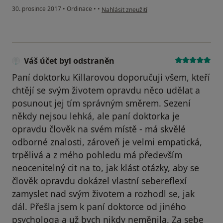
podle názoru uživatele Váš účet byl odstran
30. prosince 2017
•
Ordinace
•
•
Nahlásit zneužití
Váš účet byl odstraněn
Paní doktorku Killarovou doporučuji všem, kteří
chtějí se svým životem opravdu něco udělat a
posunout jej tím správným směrem. Sezení
někdy nejsou lehká, ale paní doktorka je
opravdu člověk na svém místě - má skvělé
odborné znalosti, zároveň je velmi empatická,
trpělivá a z mého pohledu má především
neocenitelný cit na to, jak klást otázky, aby se
člověk opravdu dokázel vlastní sebereflexí
zamyslet nad svým životem a rozhodl se, jak
dál. Přešla jsem k paní doktorce od jiného
psychologa a už bych nikdy neměnila. Za sebe