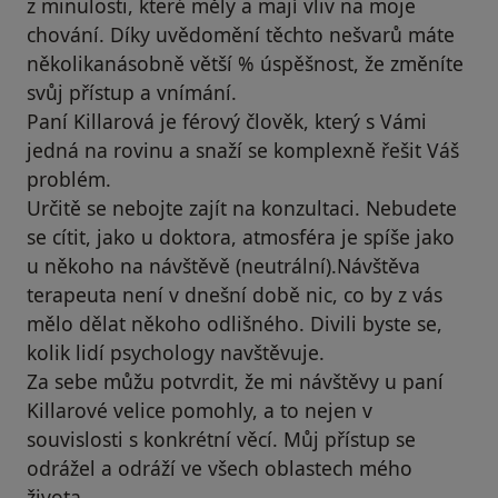
z minulosti, které měly a mají vliv na moje
chování. Díky uvědomění těchto nešvarů máte
několikanásobně větší % úspěšnost, že změníte
svůj přístup a vnímání.
Paní Killarová je férový člověk, který s Vámi
jedná na rovinu a snaží se komplexně řešit Váš
problém.
Určitě se nebojte zajít na konzultaci. Nebudete
se cítit, jako u doktora, atmosféra je spíše jako
u někoho na návštěvě (neutrální).Návštěva
terapeuta není v dnešní době nic, co by z vás
mělo dělat někoho odlišného. Divili byste se,
kolik lidí psychology navštěvuje.
Za sebe můžu potvrdit, že mi návštěvy u paní
Killarové velice pomohly, a to nejen v
souvislosti s konkrétní věcí. Můj přístup se
odrážel a odráží ve všech oblastech mého
života.