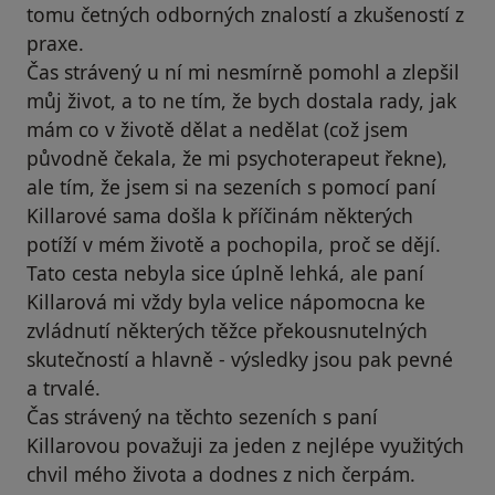
tomu četných odborných znalostí a zkušeností z
praxe.
Čas strávený u ní mi nesmírně pomohl a zlepšil
můj život, a to ne tím, že bych dostala rady, jak
mám co v životě dělat a nedělat (což jsem
původně čekala, že mi psychoterapeut řekne),
ale tím, že jsem si na sezeních s pomocí paní
Killarové sama došla k příčinám některých
potíží v mém životě a pochopila, proč se dějí.
Tato cesta nebyla sice úplně lehká, ale paní
Killarová mi vždy byla velice nápomocna ke
zvládnutí některých těžce překousnutelných
skutečností a hlavně - výsledky jsou pak pevné
a trvalé.
Čas strávený na těchto sezeních s paní
Killarovou považuji za jeden z nejlépe využitých
chvil mého života a dodnes z nich čerpám.