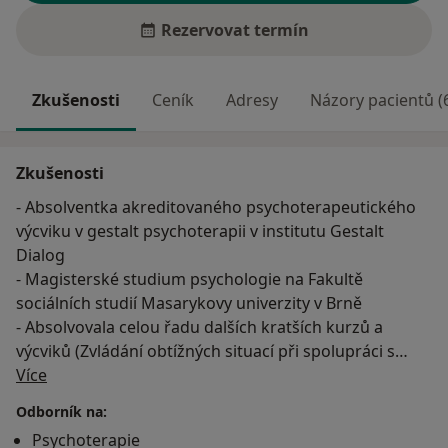
Rezervovat termín
Zkušenosti
Ceník
Adresy
Názory pacientů (
Zkušenosti
- Absolventka akreditovaného psychoterapeutického
výcviku v gestalt psychoterapii v institutu Gestalt
Dialog
- Magisterské studium psychologie na Fakultě
sociálních studií Masarykovy univerzity v Brně
- Absolvovala celou řadu dalších kratších kurzů a
výcviků (Zvládání obtížných situací při spolupráci s
O mně
klientem, Dramaterapie, Hledání a léčba vnitřního
Více
dítěte, Hlas jako individualita…)
Odborník na:
- Pracovala jako psychoterapeut v chráněném bydlení
Psychoterapie
pro závislé na alkoholu o. s. Lotos Brno, vedla kurzy