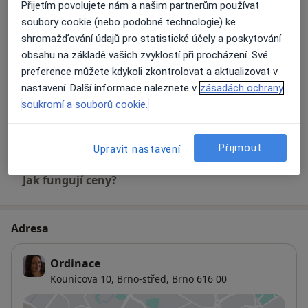
Partnerská psychoterapie
Přijetím povolujete nám a našim partnerům používat
1 000 Kč
Detaily
soubory cookie (nebo podobné technologie) ke
shromažďování údajů pro statistické účely a poskytování
Psychologické vyšetření
obsahu na základě vašich zvyklostí při procházení. Své
Detaily
preference můžete kdykoli zkontrolovat a aktualizovat v
nastavení. Další informace naleznete v
zásadách ochrany
soukromí a souborů cookie.
Psychoterapie
700 Kč
Detaily
Přijmout
Upravit nastavení
Jak fungují ceny?
Adresa
Ordinace
Kounicova 10,
Brno-střed
,
Brno
616 00