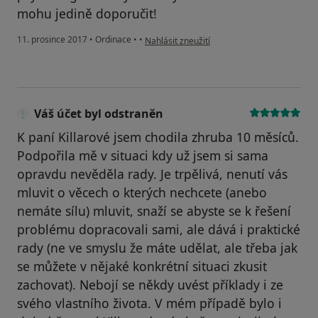
mohu jedině doporučit!
podle názoru uživatele Váš účet byl odstran
11. prosince 2017
•
Ordinace
•
•
Nahlásit zneužití
Váš účet byl odstraněn
K paní Killarové jsem chodila zhruba 10 měsíců.
Podpořila mě v situaci kdy už jsem si sama
opravdu nevěděla rady. Je trpělivá, nenutí vás
mluvit o věcech o kterých nechcete (anebo
nemáte sílu) mluvit, snaží se abyste se k řešení
problému dopracovali sami, ale dává i praktické
rady (ne ve smyslu že máte udělat, ale třeba jak
se můžete v nějaké konkrétní situaci zkusit
zachovat). Nebojí se někdy uvést příklady i ze
svého vlastního života. V mém případě bylo i