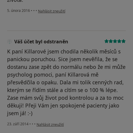
podle názoru uživatele Váš účet byl odstraněn
5. února 2016
•
•
•
Nahlásit zneužití
Váš účet byl odstraněn
K paní Killarové jsem chodila několik měsíců s
panickou poruchou. Sice jsem nevěřila, že se
dostanu zase zpět do normálu nebo že mi může
psycholog pomoci, paní Killarová mě
přesvědčila o opaku. Dala mi tolik cenných rad,
kterým se řídím stále a cítím se o 100 % lépe.
Zase mám svůj život pod kontrolou a za to moc
děkuji! Přeji Vám jen spokojené pacienty jako
jsem já! :-)
podle názoru uživatele Váš účet byl odstraněn
23. září 2014
•
•
•
Nahlásit zneužití