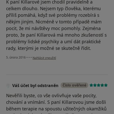
K paní Killarové jsem chodil pravidelně a
celkem dlouho. Nejsem typ člověka, kterému
příliš pomáhá, když své problémy rozebírá s
někým jiným. Nicméně v tomto případě mám
pocit, že mi návštěvy moc pomohly. Zejména
proto, že paní Killarová má mnoho zkušeností s
problémy lidské psychiky a umí dát praktické
rady, kterými je možné se skutečně řídit.
podle názoru uživatele Váš účet byl odstraněn
5. února 2016
•
•
•
Nahlásit zneužití
Váš účet byl odstraněn
Číslo ověřené
Nevěřili byste, co vše ovlivňuje vaše pocity,
chování a vnímání. S paní Killarovou jsme došli
během terapie na spoustu užitečných okamžiků