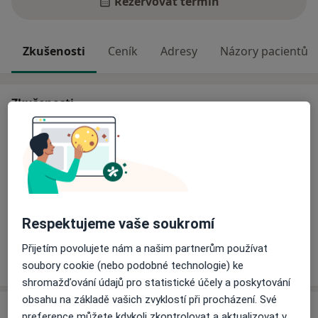
Rezervovat termín
Zkušenosti
Ceník
Adresy
Názory pacientů
Zkušenosti
Informace o mne můžete nalézt na
www.psychologic.cz
Hlavní léčená onemocnění
Sociální fobie
Hysterie
Emoční poruchy
a11y_sr_m
Emocionální krize
Emocionální bolest
+11
Respektujeme vaše soukromí
Přijetím povolujete nám a našim partnerům používat
Více
o zkušenostech
soubory cookie (nebo podobné technologie) ke
shromažďování údajů pro statistické účely a poskytování
obsahu na základě vašich zvyklostí při procházení. Své
Služby a ceník služeb
preference můžete kdykoli zkontrolovat a aktualizovat v