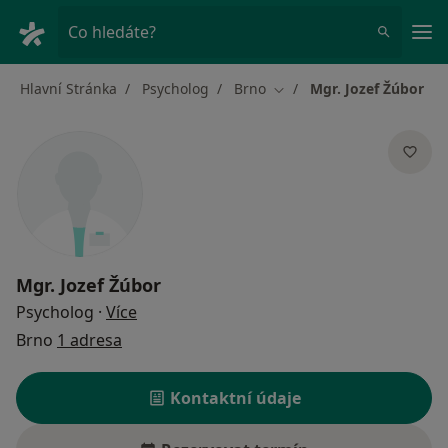
Hla
Co hledáte?
Hlavní Stránka
Psycholog
Brno
Mgr. Jozef Žúbor
Změna města
Mgr. Jozef Žúbor
o specializacích
Psycholog
·
Více
Brno
1 adresa
Kontaktní údaje