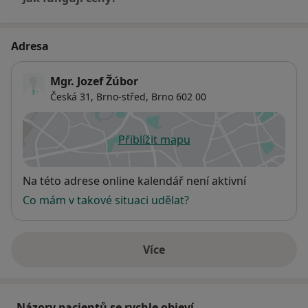
Adresa
Mgr. Jozef Žúbor
Česká 31,
Brno-střed
,
Brno
602 00
Přiblížit mapu
se otevře v nové záložce
Dostupnost
Na této adrese online kalendář není aktivní
Co mám v takové situaci udělat?
Více
o adrese
Názory pacientů se rychle objeví