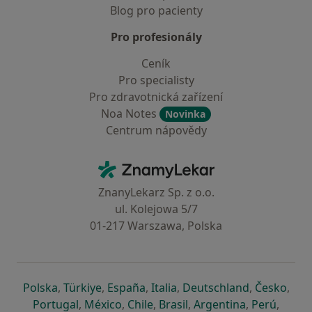
Blog pro pacienty
Pro profesionály
Ceník
Pro specialisty
Pro zdravotnická zařízení
Noa Notes
Novinka
Centrum nápovědy
Kontakt
ZnamyLekar - Hlavní stránka
ZnanyLekarz Sp. z o.o.
ul. Kolejowa 5/7
01-217 Warszawa, Polska
se otevře v nové záložce
se otevře v nové záložce
se otevře v nové záložce
se otevře v nové záložce
se otevře v 
se o
Polska
,
Türkiye
,
España
,
Italia
,
Deutschland
,
Česko
,
se otevře v nové záložce
se otevře v nové záložce
se otevře v nové záložce
se otevře v nové záložc
se otevře v 
se ote
Portugal
,
México
,
Chile
,
Brasil
,
Argentina
,
Perú
,