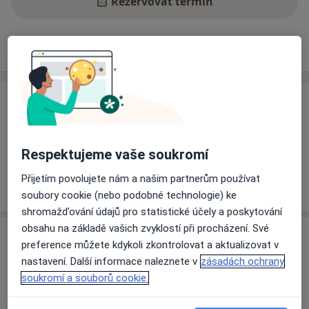
Rezervovat termín
Ceník
Adresy
Názory pacientů
Ceník
Informace o službách a cenách nejsou k dispozici
Tento specialista ještě nepřidával žádné informace o
Respektujeme vaše soukromí
svých službách.
Přijetím povolujete nám a našim partnerům používat
soubory cookie (nebo podobné technologie) ke
shromažďování údajů pro statistické účely a poskytování
obsahu na základě vašich zvyklostí při procházení. Své
Adresa
preference můžete kdykoli zkontrolovat a aktualizovat v
nastavení. Další informace naleznete v
zásadách ochrany
Zubní laboratoř
soukromí a souborů cookie.
Cejl 99,
Brno
60200