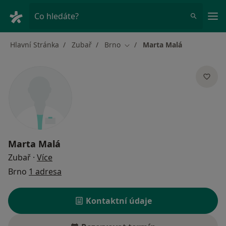
Hla
Co hledáte?
Hlavní Stránka
Zubař
Brno
Marta Malá
Změna města
Marta Malá
o specializacích
Zubař
·
Více
Brno
1 adresa
Kontaktní údaje