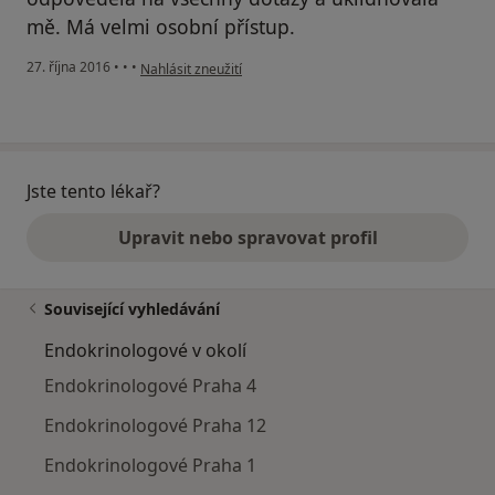
mě. Má velmi osobní přístup.
podle názoru uživatele Váš účet byl odstraněn
27. října 2016
•
•
•
Nahlásit zneužití
Jste tento lékař?
Upravit nebo spravovat profil
Související vyhledávání
Endokrinologové v okolí
Endokrinologové Praha 4
Endokrinologové Praha 12
Endokrinologové Praha 1