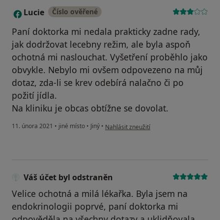
Lucie
Číslo ověřené
L
Paní doktorka mi nedala prakticky zadne rady,
jak dodržovat lecebny režim, ale byla aspoň
ochotná mi naslouchat. Vyšetření proběhlo jako
obvykle. Nebylo mi ovšem odpovezeno na můj
dotaz, zda-li se krev odebírá nalačno či po
požití jídla.
Na kliniku je obcas obtížne se dovolat.
podle názoru uživatele Lucie
11. února 2021
•
jiné místo
•
Jiný
•
Nahlásit zneužití
Váš účet byl odstraněn
Velice ochotná a milá lékařka. Byla jsem na
endokrinologii poprvé, paní doktorka mi
odpověděla na všechny dotazy a uklidňovala