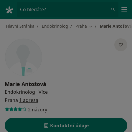
Hla
Co hledáte?
Hlavní Stránka
Endokrinolog
Praha
Marie Antošová
Změna města
Marie Antošová
o specializacích
Endokrinolog
·
Více
Praha
1 adresa
2 názory
Kontaktní údaje