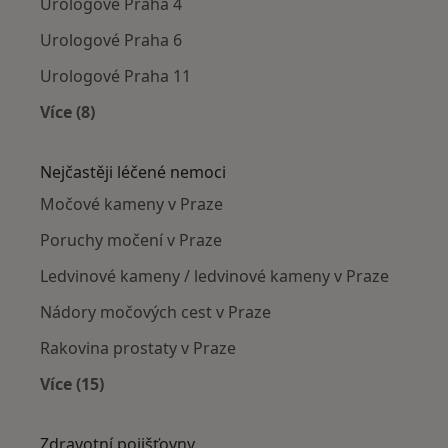
Urologové Praha 4
Urologové Praha 6
Urologové Praha 11
Více (8)
Více v kategorii: Urologové v okolí
Nejčastěji léčené nemoci
Močové kameny v Praze
Poruchy močení v Praze
Ledvinové kameny / ledvinové kameny v Praze
Nádory močových cest v Praze
Rakovina prostaty v Praze
Více (15)
Více v kategorii: Nejčastěji léčené nemoci
Zdravotní pojišťovny