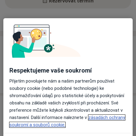
Rezervovat termín
Ceník
Adresy
Názory pacientů
Ceník
Informace o službách a cenách nejsou k dispozici
Tento specialista ještě nepřidával žádné informace o
Respektujeme vaše soukromí
svých službách.
Přijetím povolujete nám a našim partnerům používat
soubory cookie (nebo podobné technologie) ke
shromažďování údajů pro statistické účely a poskytování
obsahu na základě vašich zvyklostí při procházení. Své
Adresa
preference můžete kdykoli zkontrolovat a aktualizovat v
nastavení. Další informace naleznete v
zásadách ochrany
Nemocnice na Bulovce
soukromí a souborů cookie.
Budínova 2,
Praha