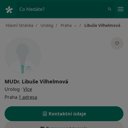
Hla
Co hledáte?
Hlavní Stránka
Urolog
Praha
Libuše Vilhelmová
Změna města
MUDr.
Libuše Vilhelmová
o specializacích
Urolog
·
Více
Praha
1 adresa
Kontaktní údaje